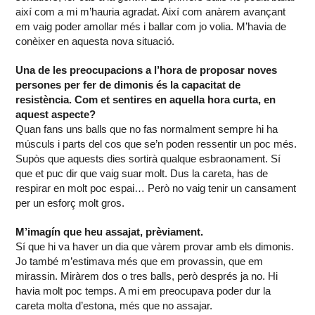
així com a mi m’hauria agradat. Així com anàrem avançant
em vaig poder amollar més i ballar com jo volia. M’havia de
conèixer en aquesta nova situació.
Una de les preocupacions a l’hora de proposar noves
persones per fer de dimonis és la capacitat de
resistència. Com et sentires en aquella hora curta, en
aquest aspecte?
Quan fans uns balls que no fas normalment sempre hi ha
músculs i parts del cos que se’n poden ressentir un poc més.
Supòs que aquests dies sortirà qualque esbraonament. Sí
que et puc dir que vaig suar molt. Dus la careta, has de
respirar en molt poc espai… Però no vaig tenir un cansament
per un esforç molt gros.
M’imagín que heu assajat, prèviament.
Sí que hi va haver un dia que vàrem provar amb els dimonis.
Jo també m’estimava més que em provassin, que em
mirassin. Miràrem dos o tres balls, però després ja no. Hi
havia molt poc temps. A mi em preocupava poder dur la
careta molta d’estona, més que no assajar.