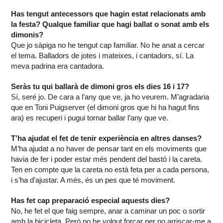
Has tengut antecessors que hagin estat relacionats amb
la festa? Qualque familiar que hagi ballat o sonat amb els
dimonis?
Que jo sàpiga no he tengut cap familiar. No he anat a cercar
el tema. Balladors de jotes i mateixes, i cantadors, sí. La
meva padrina era cantadora.
Seràs tu qui ballarà de dimoni gros els dies 16 i 17?
Sí, seré jo. De cara a l’any que ve, ja ho veurem. M’agradaria
que en Toni Puigserver (el dimoni gros que hi ha hagut fins
ara) es recuperi i pugui tornar ballar l’any que ve.
T’ha ajudat el fet de tenir experiència en altres danses?
M’ha ajudat a no haver de pensar tant en els moviments que
havia de fer i poder estar més pendent del bastó i la careta.
Ten en compte que la careta no està feta per a cada persona,
i s’ha d’ajustar. A més, és un pes que té moviment.
Has fet cap preparació especial aquests dies?
No, he fet el que faig sempre, anar a caminar un poc o sortir
amb la bicicleta. Però no he volgut forçar per no arriscar-me a