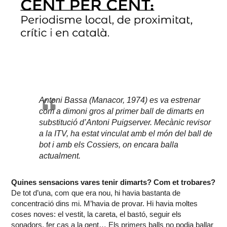
Antoni Bassa (Manacor, 1974) es va estrenar
com a dimoni gros al primer ball de dimarts en
substitució d’Antoni Puigserver. Mecànic revisor
a la ITV, ha estat vinculat amb el món del ball de
bot i amb els Cossiers, on encara balla
actualment.
Quines sensacions vares tenir dimarts? Com et trobares?
De tot d’una, com que era nou, hi havia bastanta de
concentració dins mi. M’havia de provar. Hi havia moltes
coses noves: el vestit, la careta, el bastó, seguir els
sonadors, fer cas a la gent… Els primers balls no podia ballar