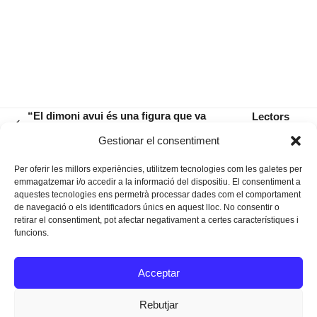
“El dimoni avui és una figura que va
Lectors
previous
entre Micky Mouse i un instagramer”
que
next
Gestionar el consentiment
post:
glosen
post:
Per oferir les millors experiències, utilitzem tecnologies com les galetes per
emmagatzemar i/o accedir a la informació del dispositiu. El consentiment a
aquestes tecnologies ens permetrà processar dades com el comportament
de navegació o els identificadors únics en aquest lloc. No consentir o
retirar el consentiment, pot afectar negativament a certes característiques i
funcions.
Instagram
Facebook
Twitter
Acceptar
Texts Legals
Rebutjar