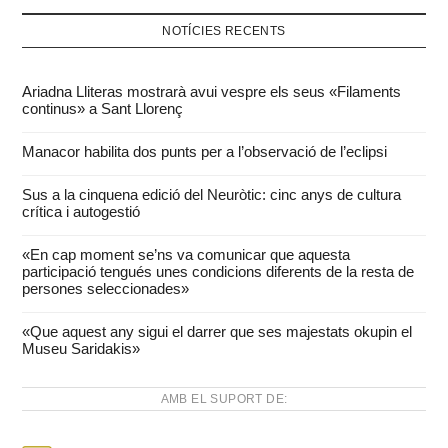
NOTÍCIES RECENTS
Ariadna Lliteras mostrarà avui vespre els seus «Filaments
continus» a Sant Llorenç
Manacor habilita dos punts per a l’observació de l’eclipsi
Sus a la cinquena edició del Neuròtic: cinc anys de cultura
crítica i autogestió
«En cap moment se’ns va comunicar que aquesta
participació tengués unes condicions diferents de la resta de
persones seleccionades»
«Que aquest any sigui el darrer que ses majestats okupin el
Museu Saridakis»
AMB EL SUPORT DE: