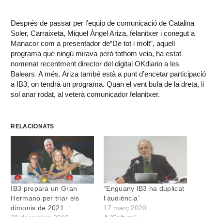
Després de passar per l’equip de comunicació de Catalina
Soler, Carraixeta, Miquel Àngel Ariza, felanitxer i conegut a
Manacor com a presentador de“De tot i molt”, aquell
programa que ningú mirava però tothom veia, ha estat
nomenat recentment director del digital OKdiario a les
Balears. A més, Ariza també està a punt d’encetar participació
a IB3, on tendrà un programa. Quan el vent bufa de la dreta, li
sol anar rodat, al veterà comunicador felanitxer.
RELACIONATS
IB3 prepara un Gran
“Enguany IB3 ha duplicat
Hermano per triar els
l’audiència”
dimonis de 2021
17 març 2020