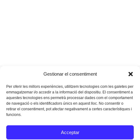
L’extinció dels dimecres, la
Un nou ordre
Gestionar el consentiment
previous
next
importància de cada hora
mundial?
post:
post:
Per oferir les millors experiències, utilitzem tecnologies com les galetes per
emmagatzemar i/o accedir a la informació del dispositiu. El consentiment a
aquestes tecnologies ens permetrà processar dades com el comportament
de navegació o els identificadors únics en aquest lloc. No consentir o
retirar el consentiment, pot afectar negativament a certes característiques i
funcions.
Instagram
Facebook
Twitter
Acceptar
Texts Legals