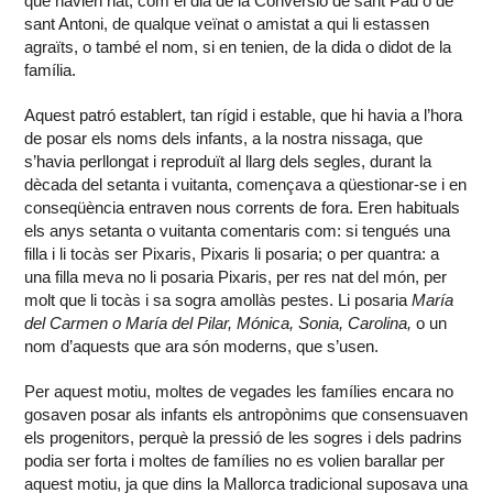
que havien nat, com el dia de la Conversió de sant Pau o de
sant Antoni, de qualque veïnat o amistat a qui li estassen
agraïts, o també el nom, si en tenien, de la dida o didot de la
família.
Aquest patró establert, tan rígid i estable, que hi havia a l’hora
de posar els noms dels infants, a la nostra nissaga, que
s’havia perllongat i reproduït al llarg dels segles, durant la
dècada del setanta i vuitanta, començava a qüestionar-se i en
conseqüència entraven nous corrents de fora. Eren habituals
els anys setanta o vuitanta comentaris com: si tengués una
filla i li tocàs ser Pixaris, Pixaris li posaria; o per quantra: a
una filla meva no li posaria Pixaris, per res nat del món, per
molt que li tocàs i sa sogra amollàs pestes. Li posaria
María
del Carmen o María del Pilar, Mónica, Sonia, Carolina,
o un
nom d’aquests que ara són moderns, que s’usen.
Per aquest motiu, moltes de vegades les famílies encara no
gosaven posar als infants els antropònims que consensuaven
els progenitors, perquè la pressió de les sogres i dels padrins
podia ser forta i moltes de famílies no es volien barallar per
aquest motiu, ja que dins la Mallorca tradicional suposava una