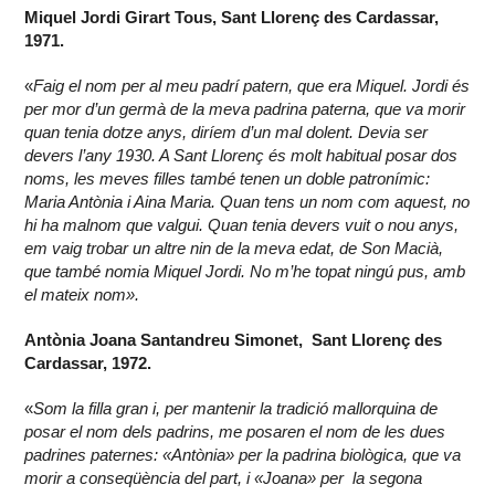
Miquel Jordi Girart Tous, Sant Llorenç des Cardassar,
1971.
«
Faig el nom per al meu padrí patern, que era Miquel. Jordi és
per mor d’un germà de la meva padrina paterna, que va morir
quan tenia dotze anys, diríem d’un mal dolent. Devia ser
devers l’any 1930. A Sant Llorenç és molt habitual posar dos
noms, les meves filles també tenen un doble patronímic:
Maria Antònia i Aina Maria. Quan tens un nom com aquest, no
hi ha malnom que valgui. Quan tenia devers vuit o nou anys,
em vaig trobar un altre nin de la meva edat, de Son Macià,
que també nomia Miquel Jordi. No m’he topat ningú pus, amb
el mateix nom».
Antònia Joana Santandreu Simonet, Sant Llorenç des
Cardassar, 1972.
«
Som la filla gran i, per mantenir la tradició mallorquina de
posar el nom dels padrins, me posaren el nom de les dues
padrines paternes: «Antònia» per la padrina biològica, que va
morir a conseqüència del part, i «Joana» per la segona