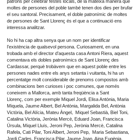
patrons per celebrar festes locals, de la mateixa manera que
moltes de persones del poble també tenen dos dies per brufar
el seu santoral. Precisament, el doble patronímic de moltes
de persones de Sant Llorenç és el que a continuació ens
interessa analitzar.
No hi ha cap altra senya que un nom per identificar
l’existència de qualsevol persona. Curiosament, en una
trobada amb el director d’aquesta casa Antoni Riera, aquest
comentava els dobles patronímics de Sant Llorenç des
Cardassar, perquè trobàvem que en aquest poble entre les
persones nades entre els anys setanta i vuitanta, hi ha un
percentatge molt considerable de prenoms compostos amb
combinacions ben curioses i poc comunes, que només
coneixem a Mallorca, amb tanta freqüència a Sant
Llorenç, com per exemple Miquel Jordi, Elisa Antònia, Maria
Miquela, Jaume Albert, Bel Antònia, Margalida Bel, Antònia
Victòria, Bel Alícia, Mateu Àngel, Miquel Sebastià, Biel Toni,
Catalina Victòria, Jerònia Mercè, Eduard Joan, Francisca
Úrsula, Miquel Lluís, Jeroni Pep, Jerònia Mercè, Catalina
Rafela, Cati Pilar, Toni Albert, Jeroni Pep, Maria Sebastiana,
Jordi Carles, Francisca Pilar, Jaume Joan, Aina Eugènia,