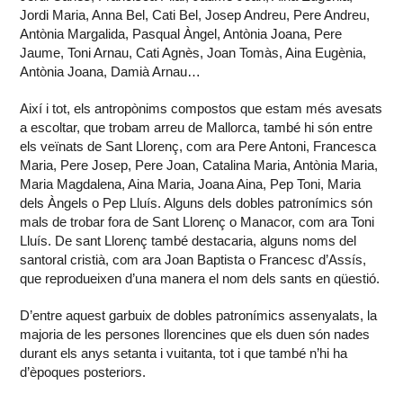
Jordi Maria, Anna Bel, Cati Bel, Josep Andreu, Pere Andreu,
Antònia Margalida, Pasqual Àngel, Antònia Joana, Pere
Jaume, Toni Arnau, Cati Agnès, Joan Tomàs, Aina Eugènia,
Antònia Joana, Damià Arnau…
Així i tot, els antropònims compostos que estam més avesats
a escoltar, que trobam arreu de Mallorca, també hi són entre
els veïnats de Sant Llorenç, com ara Pere Antoni, Francesca
Maria, Pere Josep, Pere Joan, Catalina Maria, Antònia Maria,
Maria Magdalena, Aina Maria, Joana Aina, Pep Toni, Maria
dels Àngels o Pep Lluís. Alguns dels dobles patronímics són
mals de trobar fora de Sant Llorenç o Manacor, com ara Toni
Lluís. De sant Llorenç també destacaria, alguns noms del
santoral cristià, com ara Joan Baptista o Francesc d’Assís,
que reprodueixen d’una manera el nom dels sants en qüestió.
D’entre aquest garbuix de dobles patronímics assenyalats, la
majoria de les persones llorencines que els duen són nades
durant els anys setanta i vuitanta, tot i que també n’hi ha
d’èpoques posteriors.