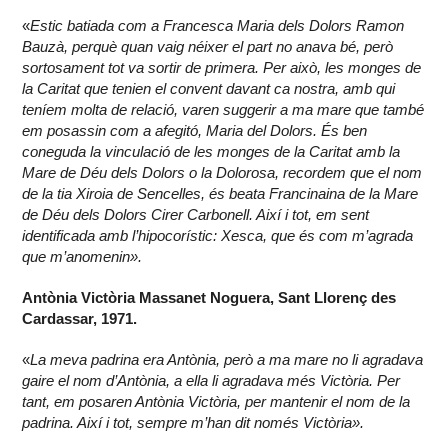
«
Estic batiada com a Francesca Maria dels Dolors Ramon
Bauzà, perquè quan vaig néixer el part no anava bé, però
sortosament tot va sortir de primera. Per això, les monges de
la Caritat que tenien el convent davant ca nostra, amb qui
teníem molta de relació, varen suggerir a ma mare que també
em posassin com a afegitó, Maria del Dolors. És ben
coneguda la vinculació de les monges de la Caritat amb la
Mare de Déu dels Dolors o la Dolorosa, recordem que el nom
de la tia Xiroia de Sencelles, és beata Francinaina de la Mare
de Déu dels Dolors Cirer Carbonell. Així i tot, em sent
identificada amb l’hipocorístic: Xesca, que és com m’agrada
que m’anomenin».
Antònia Victòria Massanet Noguera, Sant Llorenç des
Cardassar, 1971.
«
La meva padrina era Antònia, però a ma mare no li agradava
gaire el nom d’Antònia, a ella li agradava més Victòria. Per
tant, em posaren Antònia Victòria, per mantenir el nom de la
padrina. Així i tot, sempre m’han dit només Victòria».