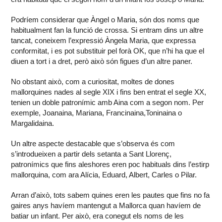
Podríem considerar que Àngel o Maria, són dos noms que
habitualment fan la funció de crossa. Si entram dins un altre
tancat, coneixem l’expressió Àngela Maria, que expressa
conformitat, i es pot substituir pel forà OK, que n’hi ha que el
diuen a tort i a dret, però això són figues d’un altre paner.
No obstant això, com a curiositat, moltes de dones
mallorquines nades al segle XIX i fins ben entrat el segle XX,
tenien un doble patronímic amb Aina com a segon nom. Per
exemple, Joanaina, Mariana, Francinaina,Toninaina o
Margalidaina.
Un altre aspecte destacable que s’observa és com
s’introdueixen a partir dels setanta a Sant Llorenç,
patronímics que fins aleshores eren poc habituals dins l’estirp
mallorquina, com ara Alícia, Eduard, Albert, Carles o Pilar.
Arran d’això, tots sabem quines eren les pautes que fins no fa
gaires anys havíem mantengut a Mallorca quan havíem de
batiar un infant. Per això, era conegut els noms de les