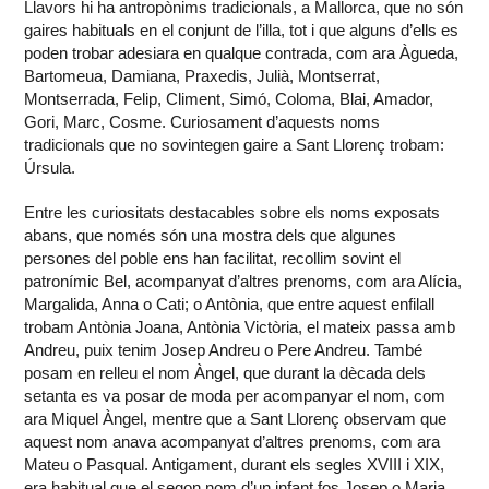
Llavors hi ha antropònims tradicionals, a Mallorca, que no són
gaires habituals en el conjunt de l’illa, tot i que alguns d’ells es
poden trobar adesiara en qualque contrada, com ara Àgueda,
Bartomeua, Damiana, Praxedis, Julià, Montserrat,
Montserrada, Felip, Climent, Simó, Coloma, Blai, Amador,
Gori, Marc, Cosme. Curiosament d’aquests noms
tradicionals que no sovintegen gaire a Sant Llorenç trobam:
Úrsula.
Entre les curiositats destacables sobre els noms exposats
abans, que només són una mostra dels que algunes
persones del poble ens han facilitat, recollim sovint el
patronímic Bel, acompanyat d’altres prenoms, com ara Alícia,
Margalida, Anna o Cati; o Antònia, que entre aquest enfilall
trobam Antònia Joana, Antònia Victòria, el mateix passa amb
Andreu, puix tenim Josep Andreu o Pere Andreu. També
posam en relleu el nom Àngel, que durant la dècada dels
setanta es va posar de moda per acompanyar el nom, com
ara Miquel Àngel, mentre que a Sant Llorenç observam que
aquest nom anava acompanyat d’altres prenoms, com ara
Mateu o Pasqual. Antigament, durant els segles XVIII i XIX,
era habitual que el segon nom d’un infant fos Josep o Maria.