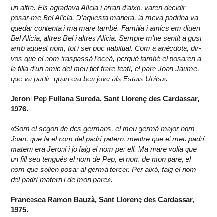
un altre. Els agradava Alícia i arran d’això, varen decidir
posar-me Bel Alícia. D’aquesta manera, la meva padrina va
quedar contenta i ma mare també. Família i amics em diuen
Bel Alícia, altres Bel i altres Alícia. Sempre m’he sentit a gust
amb aquest nom, tot i ser poc habitual. Com a anècdota, dir-
vos que el nom traspassà l’oceà, perquè també el posaren a
la filla d’un amic del meu tiet frare teatí, el pare Joan Jaume,
que va partir quan era ben jove als Estats Units».
Jeroni Pep Fullana Sureda, Sant Llorenç des Cardassar,
1976.
«Som el segon de dos germans, el meu germà major nom
Joan, que fa el nom del padrí patern, mentre que el meu padrí
matern era Jeroni i jo faig el nom per ell. Ma mare volia que
un fill seu tengués el nom de Pep, el nom de mon pare, el
nom que solien posar al germà tercer. Per això, faig el nom
del padrí matern i de mon pare».
Francesca Ramon Bauzà, Sant Llorenç des Cardassar,
1975.