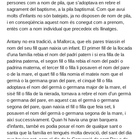
persones com a nom de pila, que s’adoptava en rebre el
sagrament del baptisme, a la pila baptismal. Com que avui
molts d’infants no són batejats, ja no disposen de nom de pila,
i en conseqüència aquest nom és conegut com a prenom,
entès com a nom individual que precedeix els llinatges.
Antany no era tradició, a Mallorca, que els pares triassin el
nom del seu fill quan naixia un infant. El primer fill de la llocada
d’una família rebia el nom del padrí patern i si era filla de la
padrina paterna, el segon fill o filla rebia el nom del padrí o
padrina materna, el tercer fill o filla li posaven el nom del pare
o de la mare, el quart fill o filla nomia el mateix nom que el
germà o la germana gran del pare, el cinquè fill o filla
adoptava el nom del germà o germana major de la mare, el
sisè fill o filla de la nierada, tornava a rebre el nom d’un germà
o germana del pare, en aquest cas el germà o germana
segona del pare, quan naixia el fill o filla que feia set, li
posaven el nom del germà o germana segona de la mare, i
així successivament. Quan hi havia una gran barquera
d’infants, també es podia posar el nom de qualque sant o
santa que la família en tengués molta devoció, del sant del dia