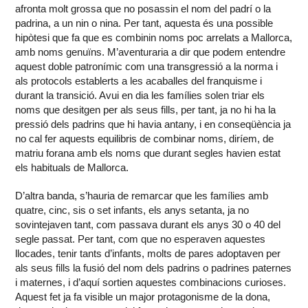
afronta molt grossa que no posassin el nom del padrí o la
padrina, a un nin o nina. Per tant, aquesta és una possible
hipòtesi que fa que es combinin noms poc arrelats a Mallorca,
amb noms genuïns. M’aventuraria a dir que podem entendre
aquest doble patronímic com una transgressió a la norma i
als protocols establerts a les acaballes del franquisme i
durant la transició. Avui en dia les famílies solen triar els
noms que desitgen per als seus fills, per tant, ja no hi ha la
pressió dels padrins que hi havia antany, i en conseqüència ja
no cal fer aquests equilibris de combinar noms, diríem, de
matriu forana amb els noms que durant segles havien estat
els habituals de Mallorca.
D’altra banda, s’hauria de remarcar que les famílies amb
quatre, cinc, sis o set infants, els anys setanta, ja no
sovintejaven tant, com passava durant els anys 30 o 40 del
segle passat. Per tant, com que no esperaven aquestes
llocades, tenir tants d’infants, molts de pares adoptaven per
als seus fills la fusió del nom dels padrins o padrines paternes
i maternes, i d’aquí sortien aquestes combinacions curioses.
Aquest fet ja fa visible un major protagonisme de la dona,