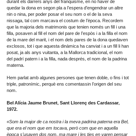
durant els darrers anys del franquisme, en no haver de
quedar la dona en segon pla a l’espera d’engendrar un altre
nin o nina, per poder posar el seu nom o el de la seva
nissaga, tal com marcava el costum de l’època. Recordem
que la majoria dels matrimonis que tenien només un fill i una
filla, posaven al fill el nom del pare de l’espòs i a la filla el nom
de la mare del marit, i el nom dels pares de la dona quedaven
exclosos, tot i que aquesta dinàmica ha canviat i a un fill li han
posat, ja als anys vuitanta, a la Mallorca tradicional, el nom
del padrí patern i a la filla, nada després, el nom de la padrina
materna.
Hem parlat amb algunes persones que tenen doble, o fins i tot
triple, patronímic, perquè ens comentassin l’origen del seu
nom.
Bel Alícia Jaume Brunet, Sant Llorenç des Cardassar,
1972.
«Som la major de ca nostra i la meva padrina paterna era Bel,
que era el nom que em tocava, però com que en aquella
època s’usaven dos nom, ma mare i les ties en varen pensar