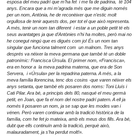
esposa del meu padrí que m’ha fet i me fa de padrina, té 104
anys. Encara que a mi m’agrada més que me diguin només
per un nom, Antònia, he de reconèixer que n’estic molt
orgullosa de tenir aquests dos, per tot el que això representa.
A més, tenir un nom tan diferent i estar a un poble petit té els
seus avantatges ja que d’Antònies n’hi ha moltes, però mai no
he conegut ningú que es digués com jo! És un nom tan
singular que funciona talment com un malnom. Tres anys
després va néixer la meva germana que també té un doble
patronímic: Francisca Úrsula. El primer nom, «Francisca»,
era en honor a la meva padrina materna, que era de Son
Servera, i «Úrsula» per la repadrina paterna.
A més, a la
meva família llorencina, tenc dos cosins -que varen néixer els
anys setanta, que també els posaren dos noms: Toni Lluís i
Cati Pilar. Ara bé, a principis dels 80, nasqué el meu germà
petit, en Joan, que fa el nom del nostre padrí patern. A ell ja
només li posaren un nom, ja se sap que les modes van i
vénen. Però varen continuar amb la tradició històrica de la
família, com he fet jo mateixa, amb els meus dos fills. Ara bé,
dubt que ells continuïn amb la tradició, perquè això,
malauradament, ja s’ha perdut molt!».