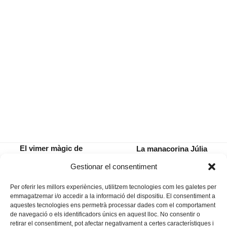
El vimer màgic de
La manacorina Júlia
l’hort del Correu s’ha
Parera, seleccionada per al
previous
next
Gestionar el consentiment
fet salvatge
concurs Sona9
post:
post:
Per oferir les millors experiències, utilitzem tecnologies com les galetes per
emmagatzemar i/o accedir a la informació del dispositiu. El consentiment a
aquestes tecnologies ens permetrà processar dades com el comportament
de navegació o els identificadors únics en aquest lloc. No consentir o
retirar el consentiment, pot afectar negativament a certes característiques i