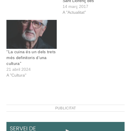
Sant Llorenç des
Cardassar, aquest
14 març 2017
divendres, dissabte i
A "Actualitat"
diumenge a les
instal·lacions del Protur
Biomar Gran Hotel & Spa,
a sa Coma, el primer
concurs de cuina adreçat
a estudiants de penúltim o
“La cuina és un dels trets
últim…
més definitoris d’una
cultura”
21 abril 2024
A "Cultura"
PUBLICITAT