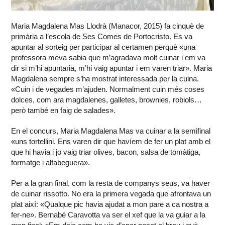
Maria Magdalena Mas Llodrà (Manacor, 2015) fa cinquè de
primària a l’escola de Ses Comes de Portocristo. Es va
apuntar al sorteig per participar al certamen perquè «una
professora meva sabia que m’agradava molt cuinar i em va
dir si m’hi apuntaria, m’hi vaig apuntar i em varen triar». Maria
Magdalena sempre s’ha mostrat interessada per la cuina.
«Cuin i de vegades m’ajuden. Normalment cuin més coses
dolces, com ara magdalenes, galletes, brownies, robiols…
però també en faig de salades».
En el concurs, Maria Magdalena Mas va cuinar a la semifinal
«uns tortellini. Ens varen dir que havíem de fer un plat amb el
que hi havia i jo vaig triar olives, bacon, salsa de tomàtiga,
formatge i alfabeguera».
Per a la gran final, com la resta de companys seus, va haver
de cuinar rissotto. No era la primera vegada que afrontava un
plat així: «Qualque pic havia ajudat a mon pare a ca nostra a
fer-ne». Bernabé Caravotta va ser el xef que la va guiar a la