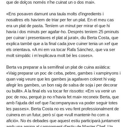
que de dolços només n’he cuinat un o dos mai».
«Ens posaven damunt una taula molts d’ingredients i
nosaltres els havíem de triar per fer un plat. En el meu cas
era un plat de pasta. Teníem un minut per mirar el que hi
havia i dos minuts per agafar-ho. Després teníem 25 pminuts
per cuinar i presentaves el plat al jurat», diu Berta Costa, que
explica també que a la final cada jove cuiner tenia un xef que
els orientava. «A mi em va tocar Rafa Sánchez, que va ser
molt simpàtic i m’explicava molt bé les coses».
Berta va preparar a la semifinal un plat de cuina asiàtica:
«Vaig preparar un poc de ceba, pebre, gambes i xampinyons i
quan vaig veure que les gambes ja agafaven coloret hi vaig
afegir les gambes, un bon raig de salsa de soja i per decorar
ou bullit». A la final els va tocar fer rissotto: «Em va venir un
poc de nou, perquè jo no n’havia fet mai» reconeix Berta, que
amb l’ajuda del xef que l’acompanyava va poder seguir totes
les passes». Berta Costa no es veu fent professionalment de
cuinera en un futur, però sí que «vull mantenir-ho com a
afició». No és debades que aquest estiu participarà juntament
amb una amiga al campament d’estiu de Master Chef. Un