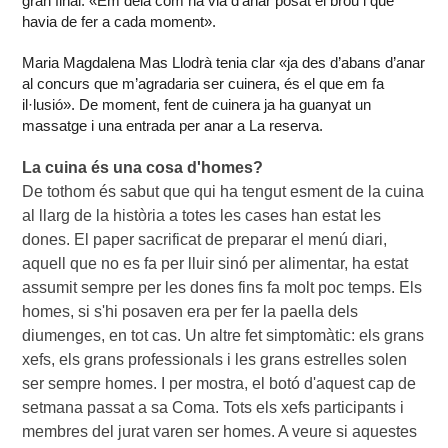
gran final: «Em deia com ha via d’anar posat el brou i què
havia de fer a cada moment».
Maria Magdalena Mas Llodrà tenia clar «ja des d’abans d’anar
al concurs que m’agradaria ser cuinera, és el que em fa
il·lusió». De moment, fent de cuinera ja ha guanyat un
massatge i una entrada per anar a La reserva.
De tothom és sabut que qui ha tengut esment de la cuina 
al llarg de la història a totes les cases han estat les 
dones. El paper sacrificat de preparar el menú diari, 
aquell que no es fa per lluir sinó per alimentar, ha estat 
assumit sempre per les dones fins fa molt poc temps. Els 
homes, si s'hi posaven era per fer la paella dels 
diumenges, en tot cas. Un altre fet simptomàtic: els grans 
xefs, els grans professionals i les grans estrelles solen 
ser sempre homes. I per mostra, el botó d'aquest cap de 
setmana passat a sa Coma. Tots els xefs participants i 
membres del jurat varen ser homes. A veure si aquestes 