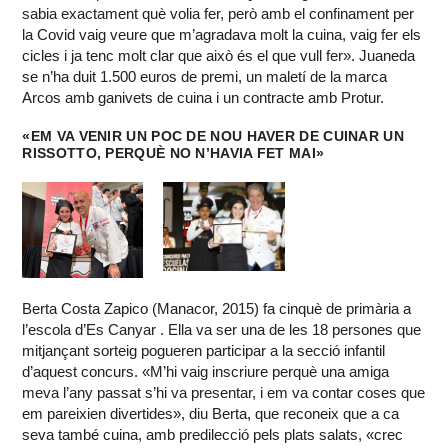
sabia exactament què volia fer, però amb el confinament per
la Covid vaig veure que m’agradava molt la cuina, vaig fer els
cicles i ja tenc molt clar que això és el que vull fer». Juaneda
se n’ha duit 1.500 euros de premi, un maletí de la marca
Arcos amb ganivets de cuina i un contracte amb Protur.
«EM VA VENIR UN POC DE NOU HAVER DE CUINAR UN
RISSOTTO, PERQUÈ NO N’HAVIA FET MAI»
Berta Costa Zapico (Manacor, 2015) fa cinquè de primària a
l’escola d’Es Canyar . Ella va ser una de les 18 persones que
mitjançant sorteig pogueren participar a la secció infantil
d’aquest concurs. «M’hi vaig inscriure perquè una amiga
meva l’any passat s’hi va presentar, i em va contar coses que
em pareixien divertides», diu Berta, que reconeix que a ca
seva també cuina, amb predilecció pels plats salats, «crec