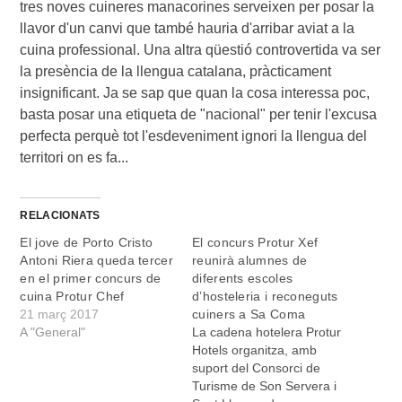
tres noves cuineres manacorines serveixen per posar la 
llavor d'un canvi que també hauria d'arribar aviat a la 
cuina professional. Una altra qüestió controvertida va ser 
la presència de la llengua catalana, pràcticament 
insignificant. Ja se sap que quan la cosa interessa poc, 
basta posar una etiqueta de "nacional" per tenir l'excusa 
perfecta perquè tot l'esdeveniment ignori la llengua del 
territori on es fa...
RELACIONATS
El jove de Porto Cristo
El concurs Protur Xef
Antoni Riera queda tercer
reunirà alumnes de
en el primer concurs de
diferents escoles
cuina Protur Chef
d’hosteleria i reconeguts
21 març 2017
cuiners a Sa Coma
A "General"
La cadena hotelera Protur
Hotels organitza, amb
suport del Consorci de
Turisme de Son Servera i