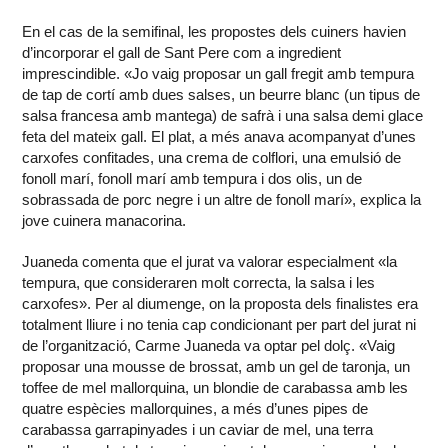
En el cas de la semifinal, les propostes dels cuiners havien
d’incorporar el gall de Sant Pere com a ingredient
imprescindible. «Jo vaig proposar un gall fregit amb tempura
de tap de cortí amb dues salses, un beurre blanc (un tipus de
salsa francesa amb mantega) de safrà i una salsa demi glace
feta del mateix gall. El plat, a més anava acompanyat d’unes
carxofes confitades, una crema de colflori, una emulsió de
fonoll marí, fonoll marí amb tempura i dos olis, un de
sobrassada de porc negre i un altre de fonoll marí», explica la
jove cuinera manacorina.
Juaneda comenta que el jurat va valorar especialment «la
tempura, que consideraren molt correcta, la salsa i les
carxofes». Per al diumenge, on la proposta dels finalistes era
totalment lliure i no tenia cap condicionant per part del jurat ni
de l’organització, Carme Juaneda va optar pel dolç. «Vaig
proposar una mousse de brossat, amb un gel de taronja, un
toffee de mel mallorquina, un blondie de carabassa amb les
quatre espècies mallorquines, a més d’unes pipes de
carabassa garrapinyades i un caviar de mel, una terra