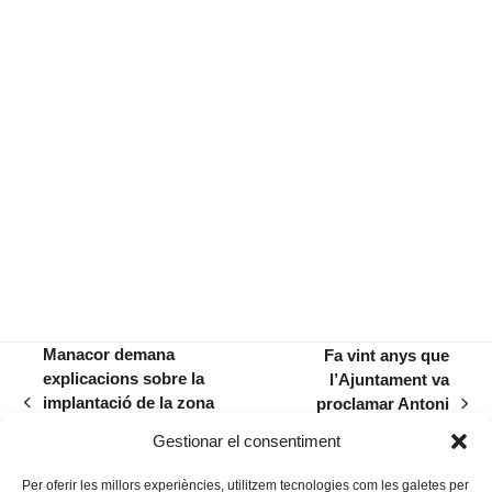
Manacor demana
Fa vint anys que
explicacions sobre la
l’Ajuntament va
implantació de la zona
proclamar Antoni
previous
next
única escolar a la
Amer, Garanya, fill
post:
post:
Gestionar el consentiment
Conselleria d’Educació
il·lustre del municipi
Per oferir les millors experiències, utilitzem tecnologies com les galetes per