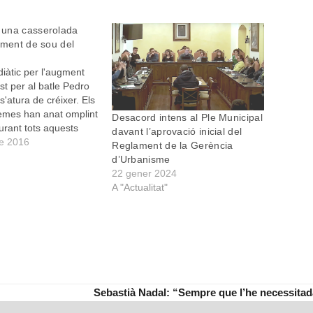
una casserolada
gment de sou del
iàtic per l'augment
st per al batle Pedro
s'atura de créixer. Els
emes han anat omplint
Desacord intens al Ple Municipal
urant tots aquests
davant l’aprovació inicial del
 que es va fer públic
e 2016
Reglament de la Gerència
 duia al ple una pujada
d’Urbanisme
implica un augment
22 gener 2024
A "Actualitat"
Sebastià Nadal: “Sempre que l’he necessitada, 
next