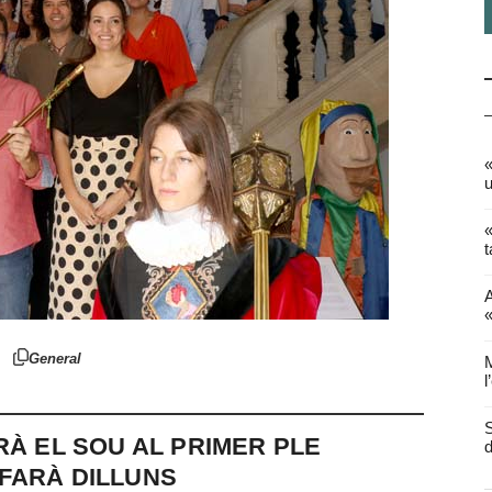
«
u
«
t
A
«
General
M
l
S
RÀ EL SOU AL PRIMER PLE
d
FARÀ DILLUNS