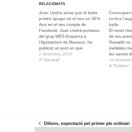
RELACIONATS
Joan Llodrà avisa que el batle
Convoquen 
pretén apujar-se el sou un 36%
contra l’au
Avui en el seu compte de
batle
Facebook, Joan Llodrà portaveu
El ressò med
del grup MÉS-Esquerra a
de sou previ
l'Ajuntament de Manacor, ha
Rosselló no 
publicat un post en què
inefables m
anunciava, sense cap altre
2 desembre 2016
les xarxes d
comentari ni pregunta, l'apujada
A "General"
dies, d'ençà
10 desembr
de sou que es prepara de cara al
que el batle
A "Política"
pròxim ple per al batle Pedro
de sou que 
Rosselló. La nota de Llodrà diu,…
de…
Dilluns, expectació pel primer ple ordinari
previous