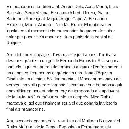
Els manacorins sortiren amb Antoni Dols, Adrià Marín, Lluís
Ballester, Sergi Vecina, Fernando Albert, Llorenç Garau,
Bartomeu Amengual, Miquel Àngel Capellà, Fernando
Expósito, Marco Alarcón i Nicolás Rubio. El matx va ser
igualat en tot moment i els manacorins hagueren de saber
sofrir per poder-se’n endur els tres punts de la capital del
Raiguer.
Així i tot, foren capaços d’avançar-se just abans d’arribar al
descans gràcies a un gol de Fernando Expósito. A la segona
part, els inquers sortiren determinats a igualar l’enfrontament i
ho aconseguiren ben aviat gràcies a una diana d’Agustín
Giaquinto en el minut 53. Tanmateix, el Manacor no anava de
verbes i no volia perdre tampoc l’avantatge que ha aconseguit
consolidar en aquest primer terç de temporada al capdavant
de la taula. Així, només tres minuts després, Nico Rubio
marcava el gol que finalment seria el que donaria la victòria
final als manacorins.
Ara, pendents encara dels resultats del Mallorca B davant el
Rotlet Molinar i de la Penya Esportiva a Formentera, els