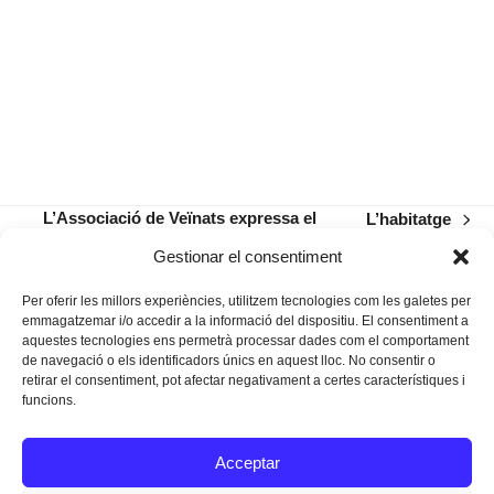
L’Associació de Veïnats expressa el
L’habitatge
next
seu malestar pel deteriorament dels
previous
post:
Gestionar el consentiment
carrers
post:
Per oferir les millors experiències, utilitzem tecnologies com les galetes per
emmagatzemar i/o accedir a la informació del dispositiu. El consentiment a
aquestes tecnologies ens permetrà processar dades com el comportament
de navegació o els identificadors únics en aquest lloc. No consentir o
retirar el consentiment, pot afectar negativament a certes característiques i
funcions.
Instagram
Facebook
Twitter
Acceptar
Texts Legals