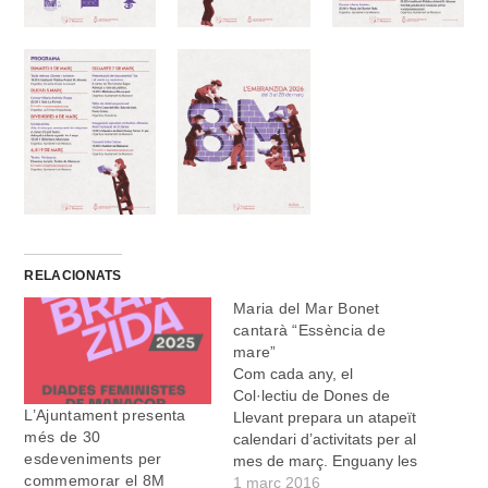
RELACIONATS
Maria del Mar Bonet
cantarà “Essència de
mare”
Com cada any, el
Col·lectiu de Dones de
L’Ajuntament presenta
Llevant prepara un atapeït
més de 30
calendari d’activitats per al
esdeveniments per
mes de març. Enguany les
commemorar el 8M
grans protagonistes dels
1 març 2016