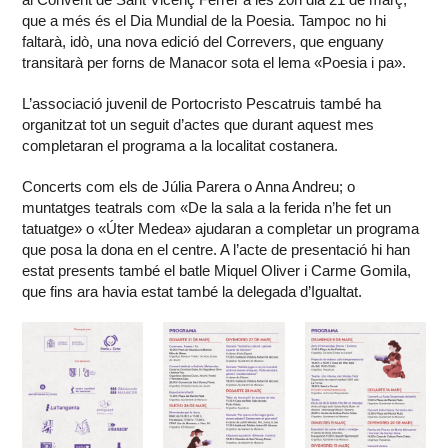
que a més és el Dia Mundial de la Poesia. Tampoc no hi
faltarà, idò, una nova edició del Correvers, que enguany
transitarà per forns de Manacor sota el lema «Poesia i pa».
L’associació juvenil de Portocristo Pescatruis també ha
organitzat tot un seguit d’actes que durant aquest mes
completaran el programa a la localitat costanera.
Concerts com els de Júlia Parera o Anna Andreu; o
muntatges teatrals com «De la sala a la ferida n’he fet un
tatuatge» o «Úter Medea» ajudaran a completar un programa
que posa la dona en el centre. A l’acte de presentació hi han
estat presents també el batle Miquel Oliver i Carme Gomila,
que fins ara havia estat també la delegada d’Igualtat.