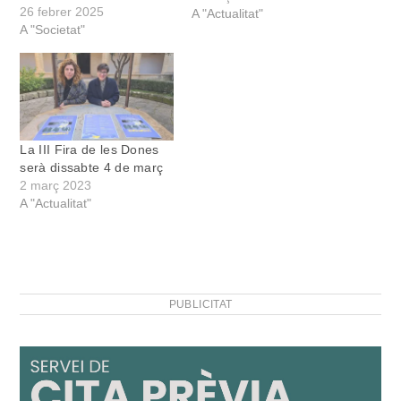
26 febrer 2025
actes seran les mares i les
A "Actualitat"
A "Societat"
padrines. La visió del
Col·lectiu, però, vol
remarcar que aquesta
dedicatòria és sempre a
partir del dret a decidir
de…
La III Fira de les Dones
serà dissabte 4 de març
2 març 2023
A "Actualitat"
PUBLICITAT