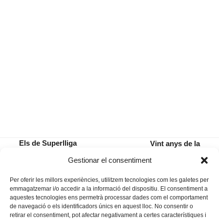
Els de Superlliga
Vint anys de la
guanyen al Leganés i
inaguració del complex
previous
next
Gestionar el consentiment
passen a semifinals
comercial de l’Estació
post:
post:
Per oferir les millors experiències, utilitzem tecnologies com les galetes per
emmagatzemar i/o accedir a la informació del dispositiu. El consentiment a
aquestes tecnologies ens permetrà processar dades com el comportament
de navegació o els identificadors únics en aquest lloc. No consentir o
retirar el consentiment, pot afectar negativament a certes característiques i