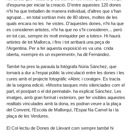
d’espurna per iniciar la creació. D’entre aquestes 120 dones
n’hi ha que treballen de manera individual, d’altres que s’han
agrupat… en total sortiran més de 80 obres, moltes de les
quals encara no les he vistes. D’aquestes dones, n’hi ha que
es consideren artistes, n’hi ha que no s’hi consideren… però
en tot cas, sempre és molt enriquidor per a totes». Hi haurà
artistes de tot Mallorca, i fins i tot arribarà una peça de
l’Argentina. Per a fer aquesta exposició es va una crida
oberta, «sempre és un experiment», ha dit Fernández.
També ha pres la paraula la fotògrafa Núria Sánchez, que
tornarà a dur a l’espai públic la vinculació entre les dones i les
cures amb el projecte fotogràfic «Abric i coratge». Es tracta
de la segona edició. «Mostra tasques més silenciades com el
part, el postpart o el dol perinatal». ha explicat Sánchez. Les
imatges, amb gran format i exteriors, per fer visibles aquestes
realitats vinculades amb la dona, es podran veure a la plaça
del Convent, l’Escola de Mallorquí, l’Espai Na Camel·la i la
plaça de les Verdures.
El Col·lectiu de Dones de Llevant com sempre també hi