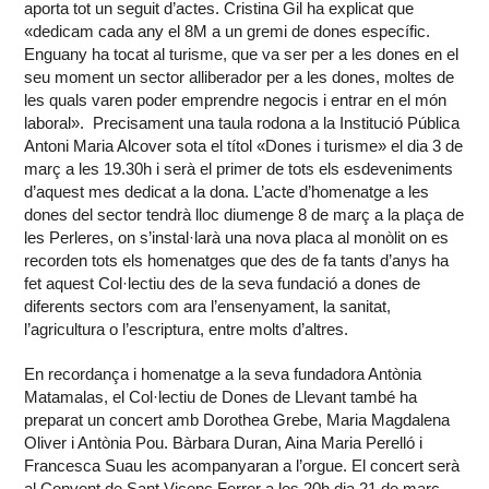
aporta tot un seguit d’actes. Cristina Gil ha explicat que
«dedicam cada any el 8M a un gremi de dones específic.
Enguany ha tocat al turisme, que va ser per a les dones en el
seu moment un sector alliberador per a les dones, moltes de
les quals varen poder emprendre negocis i entrar en el món
laboral». Precisament una taula rodona a la Institució Pública
Antoni Maria Alcover sota el títol «Dones i turisme» el dia 3 de
març a les 19.30h i serà el primer de tots els esdeveniments
d’aquest mes dedicat a la dona. L’acte d’homenatge a les
dones del sector tendrà lloc diumenge 8 de març a la plaça de
les Perleres, on s’instal·larà una nova placa al monòlit on es
recorden tots els homenatges que des de fa tants d’anys ha
fet aquest Col·lectiu des de la seva fundació a dones de
diferents sectors com ara l’ensenyament, la sanitat,
l’agricultura o l’escriptura, entre molts d’altres.
En recordança i homenatge a la seva fundadora Antònia
Matamalas, el Col·lectiu de Dones de Llevant també ha
preparat un concert amb Dorothea Grebe, Maria Magdalena
Oliver i Antònia Pou. Bàrbara Duran, Aina Maria Perelló i
Francesca Suau les acompanyaran a l’orgue. El concert serà
al Convent de Sant Vicenç Ferrer a les 20h dia 21 de març,