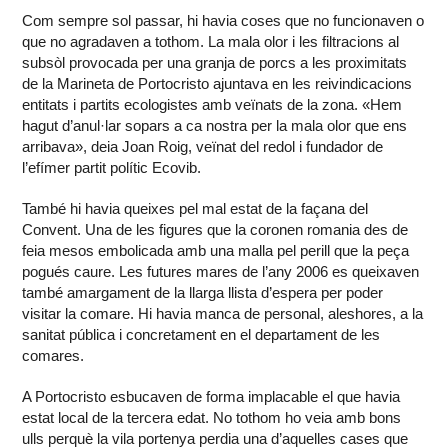
Com sempre sol passar, hi havia coses que no funcionaven o
que no agradaven a tothom. La mala olor i les filtracions al
subsòl provocada per una granja de porcs a les proximitats
de la Marineta de Portocristo ajuntava en les reivindicacions
entitats i partits ecologistes amb veïnats de la zona. «Hem
hagut d’anul·lar sopars a ca nostra per la mala olor que ens
arribava», deia Joan Roig, veïnat del redol i fundador de
l’efímer partit polític Ecovib.
També hi havia queixes pel mal estat de la façana del
Convent. Una de les figures que la coronen romania des de
feia mesos embolicada amb una malla pel perill que la peça
pogués caure. Les futures mares de l’any 2006 es queixaven
també amargament de la llarga llista d’espera per poder
visitar la comare. Hi havia manca de personal, aleshores, a la
sanitat pública i concretament en el departament de les
comares.
A Portocristo esbucaven de forma implacable el que havia
estat local de la tercera edat. No tothom ho veia amb bons
ulls perquè la vila portenya perdia una d’aquelles cases que