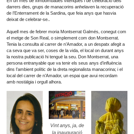
En un mes de ximbombades vitenques i de celebració dels
darrers dies, grups de manacorins anhelaven la recuperació
de l’Enterrament de la Sardina, que feia anys que hasvia
deixat de celebrar-se..
Aquell mes de febrer moria Montserrat Galmés, conegut com
el metge de Son Real, o simplement com don Montserrat.
Tenia la consulta al carrer de n’Amador, a un despatx afegit a
ca seva que va ser, coses de la vida, el local on durant anys
la nostra publicació hi tengué la seu. Don Montserrat, una
persona entranyable que va tenir els seus anys d’influència
dins l’ambient polític de la dreta regionalista manacorina; i el
local del carrer de n’Amador, un espai que avui recordam
amb nostàlgia i orgull alhora.
Vint anys, ja, de
la inauguració