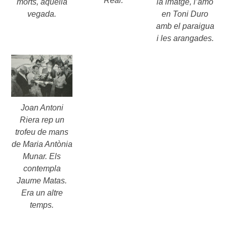
Real.
la imatge, l’amo
morts, aquella
en Toni Duro
vegada.
amb el paraigua
i les arangades.
Joan Antoni
Riera rep un
trofeu de mans
de Maria Antònia
Munar. Els
contempla
Jaume Matas.
Era un altre
temps.