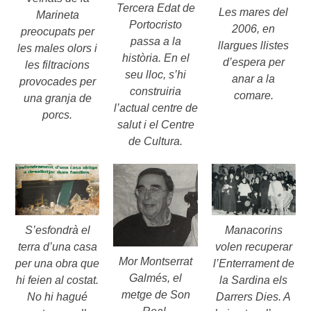
Tercera Edat de
Les mares del
Marineta
Portocristo
2006, en
preocupats per
passa a la
llargues llistes
les males olors i
història. En el
d’espera per
les filtracions
seu lloc, s’hi
anar a la
provocades per
construiria
comare.
una granja de
l’actual centre de
porcs.
salut i el Centre
de Cultura.
Manacorins
S’esfondrà el
volen recuperar
terra d’una casa
Mor Montserrat
l’Enterrament de
per una obra que
Galmés, el
la Sardina els
hi feien al costat.
metge de Son
Darrers Dies. A
No hi hagué