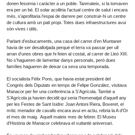
donen fesomia i caràcter a un poble. Tanmateix, si la tomaven
era per un bé. El solar acolliria l’actual centre de salut i encara
més, s’aprofitaria l’espai de darrere per construir-hi un centre
de cultura amb un pati propi. Totes dues infraestructures avui
són vives i útils.
Parlant d’esbucaments, una casa del carrer d’en Muntaner
havia de ser desallotjada perquè el terra va passar per ull
arran d’unes obres que hi feien al costat, al carrer de Lleó XIII.
No s’hagueren de lamentar danys personals, però dues
famílies hagueren de deixar ca seva una temporada.
El socialista Fèlix Pons, que havia estat president del
Congrés dels Diputats en temps de Felipe González, visitava
Manacor per fer una conferència a S’Agrícola. També a
S’Agrícola ja havien decidit qui seria l’homenatjat d’aquell any
per les Festes de Sant Isidre: Joan Antoni Riera, Boveret, el
mític menador de cavalls encara avui en actiu, rebria la A d’Or
el mes de maig. Aquell mateix mes de febrer. El Museu
d’Història de Manacor celebrava el vuitantè aniversari.