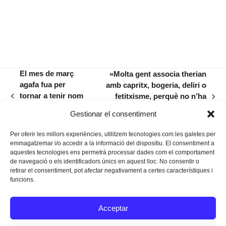
El mes de març
«Molta gent associa therian
agafa fua per
amb capritx, bogeria, deliri o
tornar a tenir nom
fetitxisme, perquè no n’ha
previous
next
de dona amb
sentit explicacions
post:
post:
Gestionar el consentiment
L’Embranzida
matisades»
Per oferir les millors experiències, utilitzem tecnologies com les galetes per
emmagatzemar i/o accedir a la informació del dispositiu. El consentiment a
aquestes tecnologies ens permetrà processar dades com el comportament
de navegació o els identificadors únics en aquest lloc. No consentir o
retirar el consentiment, pot afectar negativament a certes característiques i
funcions.
Instagram
Facebook
Twitter
Acceptar
Texts Legals