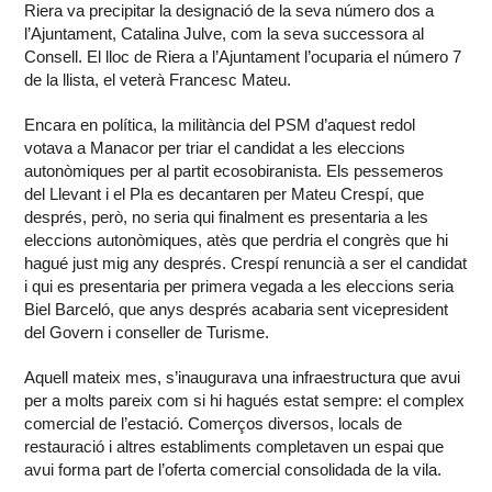
Riera va precipitar la designació de la seva número dos a
l’Ajuntament, Catalina Julve, com la seva successora al
Consell. El lloc de Riera a l’Ajuntament l’ocuparia el número 7
de la llista, el veterà Francesc Mateu.
Encara en política, la militància del PSM d’aquest redol
votava a Manacor per triar el candidat a les eleccions
autonòmiques per al partit ecosobiranista. Els pessemeros
del Llevant i el Pla es decantaren per Mateu Crespí, que
després, però, no seria qui finalment es presentaria a les
eleccions autonòmiques, atès que perdria el congrès que hi
hagué just mig any després. Crespí renuncià a ser el candidat
i qui es presentaria per primera vegada a les eleccions seria
Biel Barceló, que anys després acabaria sent vicepresident
del Govern i conseller de Turisme.
Aquell mateix mes, s’inaugurava una infraestructura que avui
per a molts pareix com si hi hagués estat sempre: el complex
comercial de l’estació. Comerços diversos, locals de
restauració i altres establiments completaven un espai que
avui forma part de l’oferta comercial consolidada de la vila.