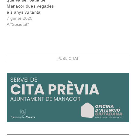
que va ser batle de
Manacor dues vegades
els anys vuitanta
7 gener 2025
A "Societat"
PUBLICITAT