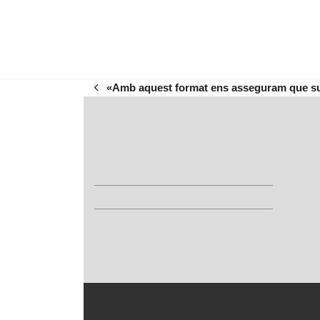
«Amb aquest format ens asseguram que su
previous
post: