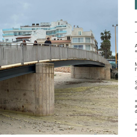
A
«
M
l
S
d
a
d
«
m