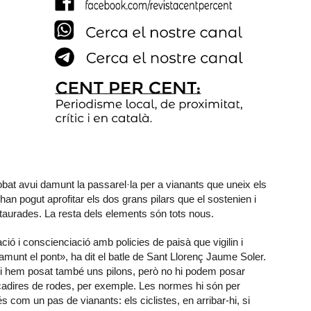
obat avui damunt la passarel·la per a vianants que uneix els
han pogut aprofitar els dos grans pilars que el sostenien i
staurades. La resta dels elements són tots nous.
 i conscienciació amb policies de paisà que vigilin i
damunt el pont», ha dit el batle de Sant Llorenç Jaume Soler.
s, i hem posat també uns pilons, però no hi podem posar
adires de rodes, per exemple. Les normes hi són per
és com un pas de vianants: els ciclistes, en arribar-hi, si