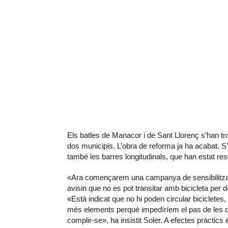
Els batles de Manacor i de Sant Llorenç s’han tr
dos municipis. L’obra de reforma ja ha acabat. S’
també les barres longitudinals, que han estat re
«Ara començarem una campanya de sensibilització
avisin que no es pot transitar amb bicicleta per 
«Està indicat que no hi poden circular biciclete
més elements perquè impedíríem el pas de les c
complir-se», ha insistit Soler. A efectes pràctics 