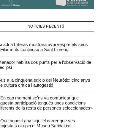
NOTÍCIES RECENTS
riadna Lliteras mostrarà avui vespre els seus
Filaments continus» a Sant Llorenç
anacor habilita dos punts per a l’observació de
’eclipsi
us a la cinquena edició del Neuròtic: cinc anys
e cultura crítica i autogestió
«En cap moment se’ns va comunicar que
questa participació tengués unes condicions
iferents de la resta de persones seleccionades»
Que aquest any sigui el darrer que ses
ajestats okupin el Museu Saridakis»