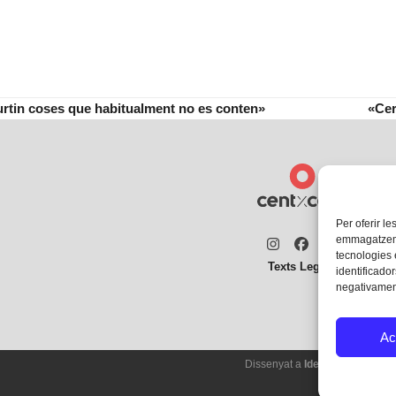
rtin coses que habitualment no es conten»
«Cer
next
post
Per oferir le
emmagatzemar
Instagram
Facebook
Twitter
tecnologies
Texts Legals
identificador
negativament
Ac
Dissenyat a
Ideograma