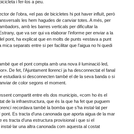
cicleta i fer-los a peu.
or de l’obra, «el pas de bicicletes hi pot haver influït, però
transversals les hem hagudes de canviar totes. A més, per
rambadors, amb les barres verticals per dificultar la
. Estrany, que va ser qui va elaborar l’informe per enviar a la
del pont, ha explicat que en molts de punts «estava a punt
 mica separats entre si per facilitar que l’aigua no hi quedi
també que el pont compta amb una nova il·luminació led,
ior». De fet, l’Ajuntament llorencí ja ha desconnectat el fanal
or estudiarà si desconnecten també el de la seva banda o si
 canviar de color segons el moment.
essent compartit entre els dos municipis, «com ho és el
etat de la infraestructura, que és la que ha fet que puguem
llorencí recordava també la bomba que s’ha instal·lat per
del pont. Es tracta d’una canonada que aporta aigua de la mar
s tracta d’una estructura provisional i que si el
instal·lar una altra canonada com aquesta al costat