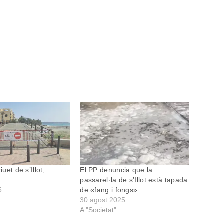
iuet de s’Illot,
El PP denuncia que la
passarel·la de s’Illot està tapada
5
de «fang i fongs»
30 agost 2025
A "Societat"