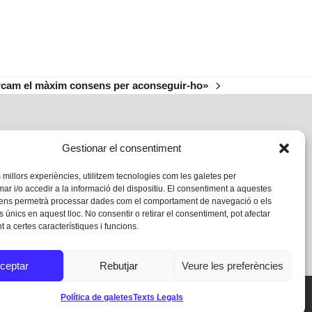
cam el màxim consens per aconseguir-ho»
:
Gestionar el consentiment
s millors experiències, utilitzem tecnologies com les galetes per
 i/o accedir a la informació del dispositiu. El consentiment a aquestes
 ens permetrà processar dades com el comportament de navegació o els
s únics en aquest lloc. No consentir o retirar el consentiment, pot afectar
 a certes característiques i funcions.
ceptar
Rebutjar
Veure les preferències
Política de galetes
Texts Legals