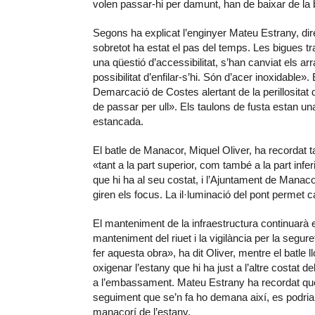
volen passar-hi per damunt, han de baixar de la bi
Segons ha explicat l’enginyer Mateu Estrany, direct
sobretot ha estat el pas del temps. Les bigues 
una qüestió d’accessibilitat, s’han canviat els ar
possibilitat d’enfilar-s’hi. Són d’acer inoxidable»
Demarcació de Costes alertant de la perillositat 
de passar per ull». Els taulons de fusta estan una
estancada.
El batle de Manacor, Miquel Oliver, ha recordat 
«tant a la part superior, com també a la part infer
que hi ha al seu costat, i l’Ajuntament de Manac
giren els focus. La il·luminació del pont permet
El manteniment de la infraestructura continuarà 
manteniment del riuet i la vigilància per la segur
fer aquesta obra», ha dit Oliver, mentre el batle 
oxigenar l’estany que hi ha just a l’altre costat 
a l’embassament. Mateu Estrany ha recordat que e
seguiment que se’n fa ho demana així, es podria 
manacorí de l’estany.