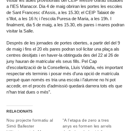
visitar les aules provisionals del CEIP Mestre Garau situades
a l’IES Manacor. Dia 4 de maig obriran les portes les escoles
de Sant Francesc d’Assis, a les 15.30; el CEIP Talaiot de
s’Illot, a les 16 h; i l’escola Puresa de Maria, a les 19h. I
finalment, dia 5 de maig, a les 15.30, els pares i mares podran
visitar la Salle.
Després de les jornades de portes obertes, a partir del del 9
de maig i fins el 20 els pares podran sol·licitar una plaça als
centres desitjats i en haver-la obtinguda des del 22 al 26 de
juny hauran de matricular els seus fills. Pel Cap
d’escolarització de la Conselleria, Lluís Vidaña, «és important
respectar els terminis i posar més d’una opció de matrícula
perquè quan només es tria una escola i l’alumne no hi pot
accedir, en el procés d’admissió quedarà darrera tots els que
n’han triat dues o més”.
RELACIONATS
Nou projecte formatiu al
“A l’etapa de zero a tres
Simó Ballester
anys es formen les arrels