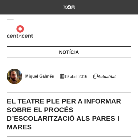
Skip
Twitter
Facebook
Instagram
to
content
Open
Close
mobile
mobile
menu
menu
NOTÍCIA
Miquel Galmés
19 abril 2016
Actualitat
EL TEATRE PLE PER A INFORMAR
SOBRE EL PROCÉS
D’ESCOLARITZACIÓ ALS PARES I
MARES