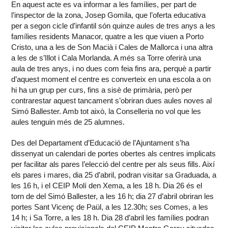
En aquest acte es va informar a les famílies, per part de
l’inspector de la zona, Josep Gomila, que l’oferta educativa
per a segon cicle d’infantil són
quinze aules de tres anys a les
famílies residents Manacor, quatre a les que viuen a Porto
Cristo, una a les de Son Macià i Cales de Mallorca i una altra
a les de s’Illot i Cala Morlanda. A més sa Torre oferirà una
aula de tres anys, i no dues com feia fins ara, perquè a partir
d’aquest moment el centre es converteix en una escola a on
hi ha un grup per curs, fins a sisè de primària, però per
contrarestar aquest tancament s’obriran dues aules noves al
Simó Ballester. Amb tot això, la Conselleria no vol que les
aules tenguin més de 25 alumnes.
Des del Departament d’Educació de l’Ajuntament s’ha
dissenyat un calendari de portes obertes als centres implicats
per facilitar als pares l’elecció del centre per als seus fills.
Així
els pares i mares, dia 25 d’abril, podran visitar sa Graduada, a
les 16 h, i el CEIP Molí den Xema, a les 18 h.
Dia 26 és el
torn de del Simó Ballester, a les 16 h; dia 27 d’abril obriran les
portes Sant Vicenç de Paül, a les 12.30h; ses Comes, a les
14 h; i Sa Torre, a les 18 h. Dia 28 d’abril les famílies podran