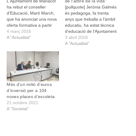
L'Ajuntament de Manacor
de l’arbre de la vida”
ha rebut el conseller
[pullquote] Jerònia Galmés
d'Educació, Martí March,
és pedagoga, fa trenta
que ha anunciat una nova
anys que treballa a l'àmbit
oferta formativa a partir
educatiu, ha estat tècnica
del curs que ve al Simó
4 març 2016
d'educació de l'Ajuntament
Ballester. Aquest nou
A "Actualitat"
de Manacor, orientadora
3 abril 2018
projecte consisteix a implantar
de l'IES Mossèn Alcover,
A "Actualitat"
els ensenyaments
dels EAPs d'Eivissa i
integrats de primària i de
Formentera. Actualment, i
música en una de les dues
des de fa 16 anys, es
línies de l'escola. Només
dedica intensament a
un centre de Mallorca té
l'atenció a la primera
aquest…
infància com a
Més d’un milió d’euros
orientadora…
d’inversió per a 104
noves places d’escoleta
21 octubre 2021
A "Societat"