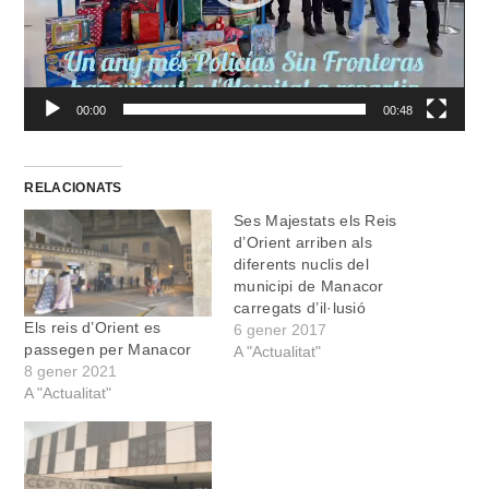
00:00
00:48
RELACIONATS
Ses Majestats els Reis
d’Orient arriben als
diferents nuclis del
municipi de Manacor
carregats d’il·lusió
Els reis d’Orient es
6 gener 2017
passegen per Manacor
A "Actualitat"
8 gener 2021
A "Actualitat"