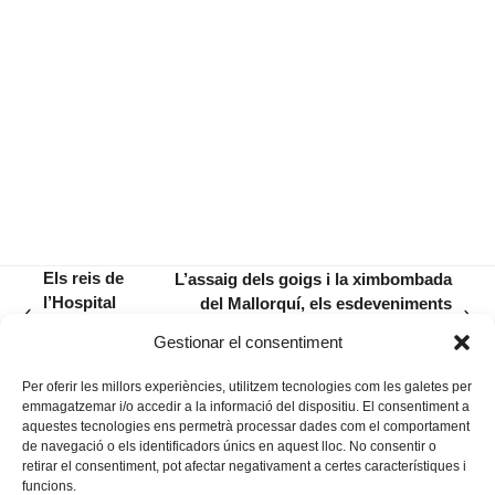
Els reis de
L’assaig dels goigs i la ximbombada
l’Hospital
del Mallorquí, els esdeveniments
previous
next
encara fan
que marcaran aquest cap de
Gestionar el consentiment
post:
post:
«blackface»
setmana
Per oferir les millors experiències, utilitzem tecnologies com les galetes per
emmagatzemar i/o accedir a la informació del dispositiu. El consentiment a
aquestes tecnologies ens permetrà processar dades com el comportament
de navegació o els identificadors únics en aquest lloc. No consentir o
retirar el consentiment, pot afectar negativament a certes característiques i
funcions.