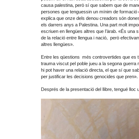
causa palestina, però sí que sabem que de manera
persones que tenguessin un mínim de formació 
explica que onze dels denou creadors són dones, 
els darrers anys a Palestina. Una part molt importa
escriuen en llengües altres que l’àrab. «És una s
de la relació entre llengua i nació, però efecti
altres llengües».
Entre les qüestions més controvertides que es tr
trauma viscut pel poble jueu a la segona guerra m
hi pot haver una relació directa, el que sí que sab
per justificar les decisions genocides que pren».
Després de la presentació del llibre, tengué lloc 