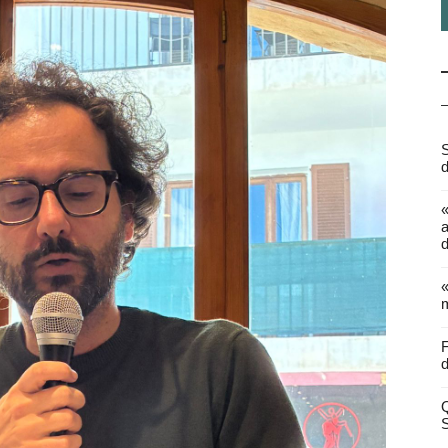
S
d
a
d
«
m
F
d
Q