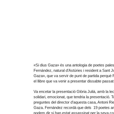
«Si dius Gaza» és una antologia de poetes palest
Fernández, natural d’Astúries i resident a Sant Joa
Gaza», que va servir de punt de partida perquè 
el llibre que va venir a presentar dissabte passat
Va encetar la presentació Glòria Julià, amb la lec
solidari, emocionat, que tendria la presentació. T
preguntes del director d’aquesta casa, Antoni Riera,
Gaza. Fernández recordà que dels 19 poetes anto
podem dir si han estat assassinat per la seva 