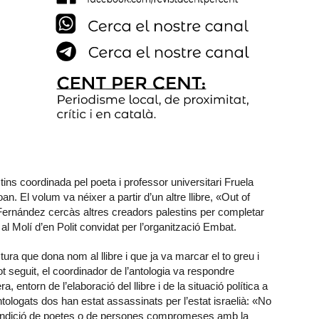
ins coordinada pel poeta i professor universitari Fruela
n. El volum va néixer a partir d’un altre llibre, «Out of
Fernández cercàs altres creadors palestins per completar
 al Molí d’en Polit convidat per l’organització Embat.
tura que dona nom al llibre i que ja va marcar el to greu i
ot seguit, el coordinador de l’antologia va respondre
 entorn de l’elaboració del llibre i de la situació política a
logats dos han estat assassinats per l’estat israelià: «No
condició de poetes o de persones compromeses amb la