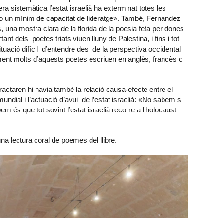
 sistemàtica l’estat israelià ha exterminat totes les
o un mínim de capacitat de lideratge». També, Fernández
una mostra clara de la florida de la poesia feta per dones
nt dels poetes triats viuen lluny de Palestina, i fins i tot
ituació difícil d’entendre des de la perspectiva occidental
vament molts d’aquests poetes escriuen en anglès, francès o
actaren hi havia també la relació causa-efecte entre el
undial i l’actuació d’avui de l’estat israelià: «No sabem si
em és que tot sovint l’estat israelià recorre a l’holocaust
una lectura coral de poemes del llibre.