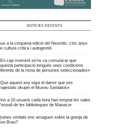
NOTÍCIES RECENTS
us a la cinquena edició del Neuròtic: cinc anys
e cultura crítica i autogestió
«En cap moment se’ns va comunicar que
questa participació tengués unes condicions
iferents de la resta de persones seleccionades»
Que aquest any sigui el darrer que ses
ajestats okupin el Museu Saridakis»
ins a 10 usuaris cada hora han emprat les sales
’estudi de les biblioteques de Manacor
uines veritats ens amaguen sobre la granja de
Son Brau?