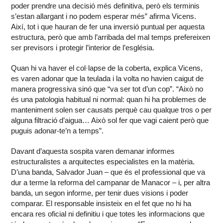
poder prendre una decisió més definitiva, però els terminis
s’estan allargant i no podem esperar més” afirma Vicens.
Així, tot i que hauran de fer una inversió puntual per aquesta
estructura, però que amb l’arribada del mal temps prefereixen
ser previsors i protegir l’interior de l’església.
Quan hi va haver el col·lapse de la coberta, explica Vicens,
es varen adonar que la teulada i la volta no havien caigut de
manera progressiva sinó que “va ser tot d’un cop”. “Això no
és una patologia habitual ni normal: quan hi ha problemes de
manteniment solen ser causats perquè cau qualque tros o per
alguna filtració d’aigua… Això sol fer que vagi caient però que
puguis adonar-te’n a temps”.
Davant d’aquesta sospita varen demanar informes
estructuralistes a arquitectes especialistes en la matèria.
D’una banda, Salvador Juan – que és el professional que va
dur a terme la reforma del campanar de Manacor – i, per altra
banda, un segon informe, per tenir dues visions i poder
comparar. El responsable insisteix en el fet que no hi ha
encara res oficial ni definitiu i que totes les informacions que