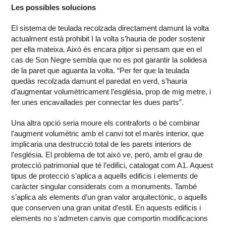
Les possibles solucions
El sistema de teulada recolzada directament damunt la volta
actualment està prohibit I la volta s’hauria de poder sostenir
per ella mateixa. Això és encara pitjor si pensam que en el
cas de Son Negre sembla que no es pot garantir la solidesa
de la paret que aguanta la volta. “Per fer que la teulada
quedàs recolzada damunt el paredat en verd, s’hauria
d’augmentar volumètricament l’església, prop de mig metre, i
fer unes encavallades per connectar les dues parts”.
Una altra opció seria moure els contraforts o bé combinar
l’augment volumètric amb el canvi tot el marès interior, que
implicaria una destrucció total de les parets interiors de
l’església. El problema de tot això ve, però, amb el grau de
protecció patrimonial que té l’edifici, catalogat com A1. Aquest
tipus de protecció s’aplica a aquells edificis i elements de
caràcter singular considerats com a monuments. També
s’aplica als elements d’un gran valor arquitectònic, o aquells
que conserven una gran unitat d’estil. En aquests edificis i
elements no s’admeten canvis que comportin modificacions