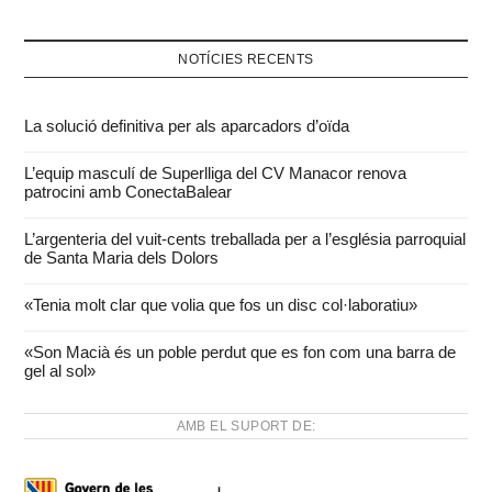
NOTÍCIES RECENTS
La solució definitiva per als aparcadors d’oïda
L’equip masculí de Superlliga del CV Manacor renova
patrocini amb ConectaBalear
L’argenteria del vuit-cents treballada per a l’església parroquial
de Santa Maria dels Dolors
«Tenia molt clar que volia que fos un disc col·laboratiu»
«Son Macià és un poble perdut que es fon com una barra de
gel al sol»
AMB EL SUPORT DE: