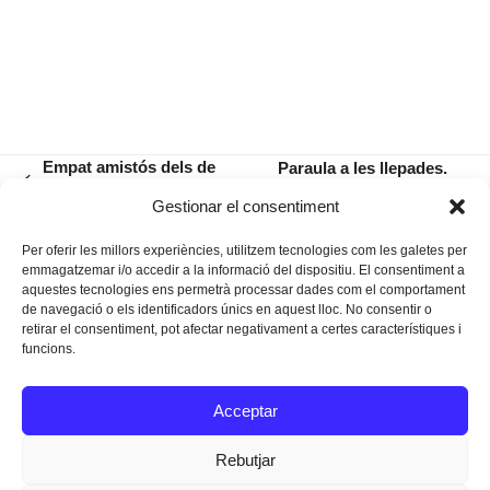
Empat amistós dels de
Paraula a les llepades.
previous
Superlliga a Portugal
Sobre els versos de Laia
next
Gestionar el consentiment
post:
Malo
post:
Per oferir les millors experiències, utilitzem tecnologies com les galetes per
emmagatzemar i/o accedir a la informació del dispositiu. El consentiment a
aquestes tecnologies ens permetrà processar dades com el comportament
de navegació o els identificadors únics en aquest lloc. No consentir o
retirar el consentiment, pot afectar negativament a certes característiques i
funcions.
Instagram
Facebook
Twitter
Acceptar
Texts Legals
Rebutjar