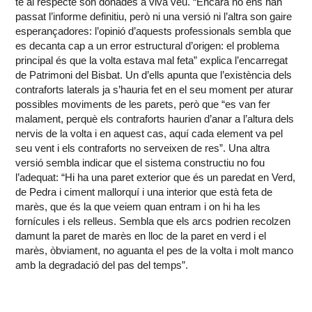
té al respecte són donades a viva veu. “Encara no ens han
passat l’informe definitiu, però ni una versió ni l’altra son gaire
esperançadores: l’opinió d’aquests professionals sembla que
es decanta cap a un error estructural d’origen: el problema
principal és que la volta estava mal feta” explica l’encarregat
de Patrimoni del Bisbat. Un d’ells apunta que l’existència dels
contraforts laterals ja s’hauria fet en el seu moment per aturar
possibles moviments de les parets, però que “es van fer
malament, perquè els contraforts haurien d’anar a l’altura dels
nervis de la volta i en aquest cas, aquí cada element va pel
seu vent i els contraforts no serveixen de res”. Una altra
versió sembla indicar que el sistema constructiu no fou
l’adequat: “Hi ha una paret exterior que és un paredat en Verd,
de Pedra i ciment mallorquí i una interior que està feta de
marès, que és la que veiem quan entram i on hi ha les
fornícules i els relleus. Sembla que els arcs podrien recolzen
damunt la paret de marès en lloc de la paret en verd i el
marès, òbviament, no aguanta el pes de la volta i molt manco
amb la degradació del pas del temps”.