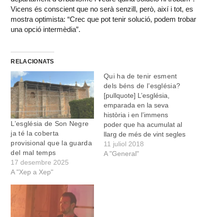
Vicens és conscient que no serà senzill, però, així i tot, es
mostra optimista: “Crec que pot tenir solució, podem trobar
una opció intermèdia”.
RELACIONATS
Qui ha de tenir esment
dels béns de l’església?
[pullquote] L’església,
emparada en la seva
història i en l’immens
L’església de Son Negre
poder que ha acumulat al
ja té la coberta
llarg de més de vint segles
provisional que la guarda
, és avui posseïdora d’un
11 juliol 2018
del mal temps
patrimoni que pocs
A "General"
17 desembre 2025
abastam a poder
A "Xep a Xep"
concretar. Cert és també
que molta part d’aquest
patrimoni ho és de tots, en
el sentit que significa…