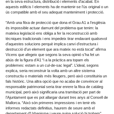
en la seva estructura, distribució i elements d’acabat. En
aquests edificis I elements ha de mantenir-se l’ús original o un
ús compatible amb el seu adequat manteniment i protecció.
“Amb una fitxa de protecció que dona el Grau A1 a l’església
és impossible actuar damunt del problema que tenim: la
mateixa legislació ens obliga a fer la reconstrucció amb
tècniques tradicionals i ens impedeix tirar endavant qualsevol
d’aquestes solucions perquè implica canvi d’estructura i
destrucció d’un element que ara mateix no està tocat” afirma
Vicens que afegeix que segons la seva opinió s’ha fet un
abús de la figura d’A1 “i a la pràctica ara topam els
problemes: estam a un cul-de-sac legal”. L’ideal, segons
explica, seria reconstruir la volta amb un altre sistema
constructiu o materials més lleugers, però això constituiria un
fals històric. Una altra opció que no acaba de convèncer al
responsable patrimonial seria tirar enrere la fitxa de catàleg
municipal, però això significaria una tramitació per part de
l’Ajuntament que es pot allargar durant tres anys al Consell de
Mallorca. “Això són primeres impressions i en tenir els
informes redactats definitius, haurem de seure amb el
departament d’Urbanisme i veure quina solució hi trobam”.