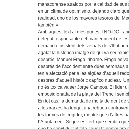
manacorense atraídos por la calidad de sus 
en un clima de optimismo, dejando claro que
realidad, uno de los mayores tesoros del Me
también!»
Amb aquest text al més pur estil NO-DO franqu
delegat responsable del manteniment de les p
demanda insistent dels veïnats de s’Illot perqu
agafat la històrica imatge de qui va ser minis
després, Manuel Fraga Iribarne. Fraga es va
després de l’accident entre dues aeronaus 
tenia afectació per a les aigües d’aquell red
després d’aquell històric capfico nuclear. U
no és tòxica va ser Jorge Campos. El líder ul
emposidionada de la platja del Trenc i semb
En tot cas, la demanda de molta de gent de s’
a les xarxes ha tengut una rebuda controverti
les formes del regidor, mentre que d’altres
l’Ajuntament. Sí que és cert que sembla que a
que ha servit durant tota aquesta primavera p