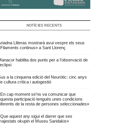
NOTÍCIES RECENTS
riadna Lliteras mostrarà avui vespre els seus
Filaments continus» a Sant Llorenç
anacor habilita dos punts per a l’observació de
’eclipsi
us a la cinquena edició del Neuròtic: cinc anys
e cultura crítica i autogestió
«En cap moment se’ns va comunicar que
questa participació tengués unes condicions
iferents de la resta de persones seleccionades»
Que aquest any sigui el darrer que ses
ajestats okupin el Museu Saridakis»