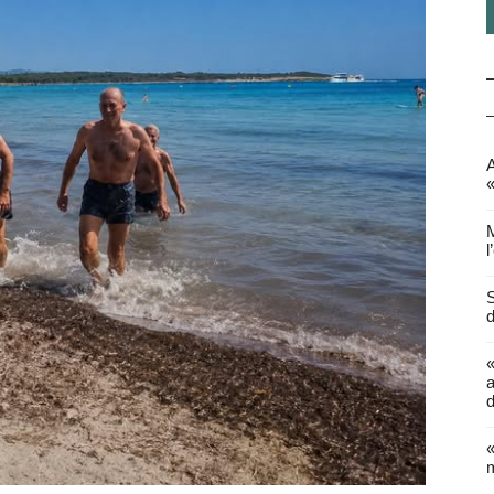
A
«
M
l
S
d
a
d
«
m