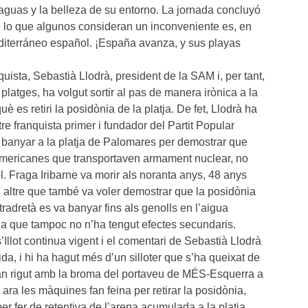
aguas y la belleza de su entorno. La jornada concluyó
 lo que algunos consideran un inconveniente es, en
diterráneo español. ¡España avanza, y sus playas
ista, Sebastià Llodrà, president de la SAM i, per tant,
latges, ha volgut sortir al pas de manera irònica a la
è es retiri la posidònia de la platja. De fet, Llodrà ha
tre franquista primer i fundador del Partit Popular
 banyar a la platja de Palomares per demostrar que
americanes que transportaven armament nuclear, no
ol. Fraga Iribarne va morir als noranta anys, 48 anys
n altre que també va voler demostrar que la posidònia
tradretà es va banyar fins als genolls en l’aigua
la que tampoc no n’ha tengut efectes secundaris.
Illot continua vigent i el comentari de Sebastià Llodrà
da, i hi ha hagut més d’un silloter que s’ha queixat de
 han rigut amb la broma del portaveu de MÉS-Esquerra a
ra les màquines fan feina per retirar la posidònia,
er fer de retentiva de l’arena acumulada a la platja.