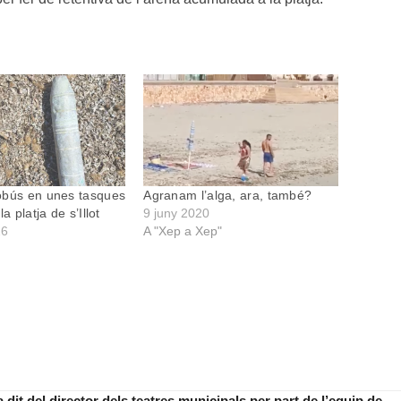
obús en unes tasques
Agranam l’alga, ara, també?
a platja de s’Illot
9 juny 2020
26
A "Xep a Xep"
it del director dels teatres municipals per part de l’equip de