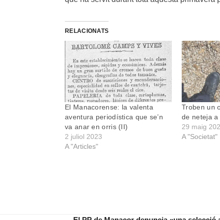
RELACIONATS
El Manacorense: la valenta
Troben un 
aventura periodística que se’n
de neteja a l
va anar en orris (II)
29 maig 20
2 juliol 2023
A "Societat"
A "Articles"
El PP de Manacor denuncia «una selecció a d