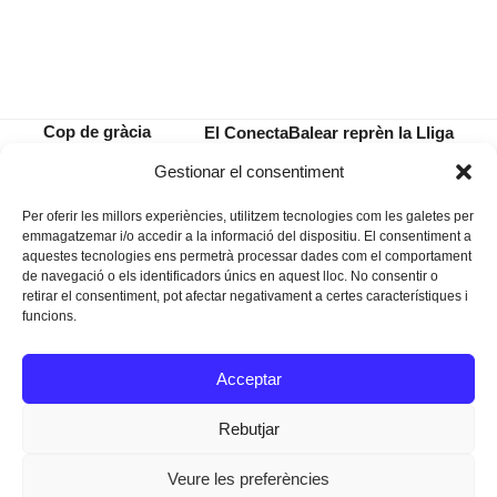
Cop de gràcia
El ConectaBalear reprèn la Lliga
a un perill
davant Terol després de conquistar
previous
next
Gestionar el consentiment
públic?
la Copa
post:
post:
Per oferir les millors experiències, utilitzem tecnologies com les galetes per
emmagatzemar i/o accedir a la informació del dispositiu. El consentiment a
aquestes tecnologies ens permetrà processar dades com el comportament
de navegació o els identificadors únics en aquest lloc. No consentir o
retirar el consentiment, pot afectar negativament a certes característiques i
funcions.
Instagram
Facebook
Twitter
Acceptar
Texts Legals
Rebutjar
Veure les preferències