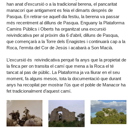
han anat d’excursió o a la tradicional berena, el pancaritat
manacorí que antigament es feia el dimarts després de
Pasqua. En retirar-se aquell dia festiu, la berena va passar
més recentment al dilluns de Pasqua. Enguany la Plataforma
Camins Públics i Oberts ha organitzat una excursió
reivindicativa per al pròxim dia 6 d’abril, dilluns de Pasqua,
que començarà a la Torre dels Enagistes i continuarà cap a la
Roca, l’ermita del Cor de Jesús i acabarà a Son Macià.
L’excursió és reivindicativa perquè fa anys que la propietat de
la finca per on transita el camí que mena a la Roca el té
tancat al pas de públic. La Plataforma ja va lliurar en el seu
moment, fa alguns mesos, tota la documentació que durant
anys ha recopilat per mostrar l’ús que el poble de Manacor ha
fet tradicionalment d’aquest camí.