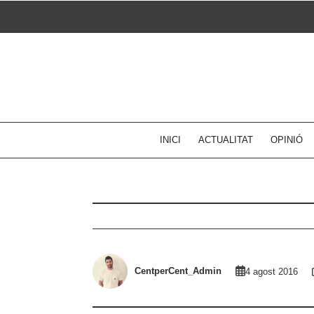
Skip
to
content
INICI
ACTUALITAT
OPINIÓ
CentperCent_Admin
4 agost 2016