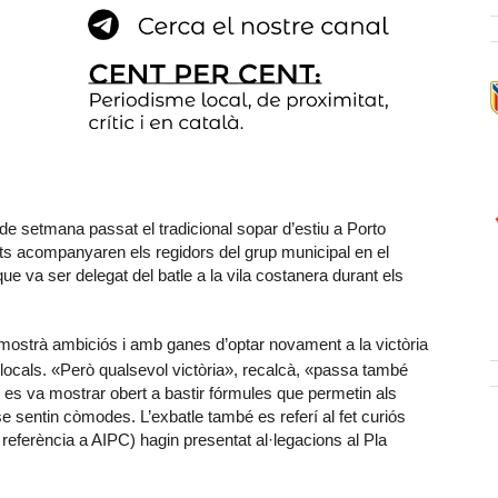
e setmana passat el tradicional sopar d’estiu a Porto
nts acompanyaren els regidors del grup municipal en el
ue va ser delegat del batle a la vila costanera durant els
 mostrà ambiciós i amb ganes d’optar novament a la victòria
 locals. «Però qualsevol victòria», recalcà, «passa també
r es va mostrar obert a bastir fórmules que permetin als
e sentin còmodes. L’exbatle també es referí al fet curiós
eferència a AIPC) hagin presentat al·legacions al Pla