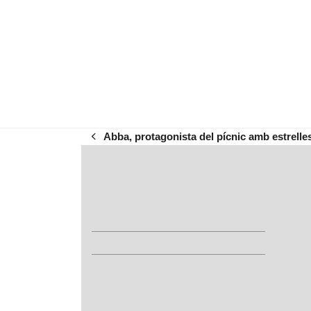
Abba, protagonista del pícnic amb estrelle
previous
post: