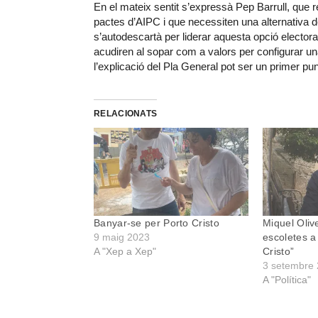
En el mateix sentit s’expressà Pep Barrull, que r
pactes d’AIPC i que necessiten una alternativa de
s’autodescartà per liderar aquesta opció elector
acudiren al sopar com a valors per configurar una
l’explicació del Pla General pot ser un primer pun
RELACIONATS
Banyar-se per Porto Cristo
Miquel Oliv
9 maig 2023
escoletes a 
A "Xep a Xep"
Cristo”
3 setembre
A "Política"