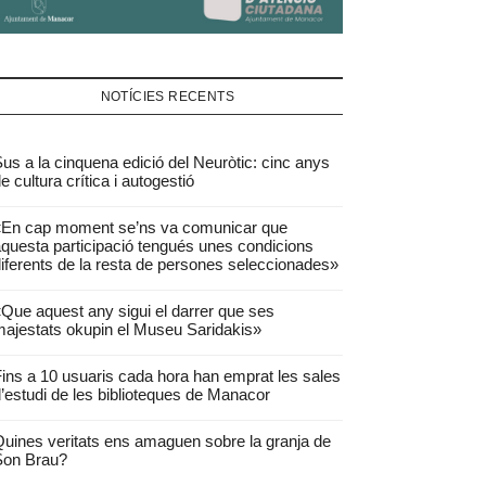
NOTÍCIES RECENTS
us a la cinquena edició del Neuròtic: cinc anys
e cultura crítica i autogestió
«En cap moment se’ns va comunicar que
questa participació tengués unes condicions
iferents de la resta de persones seleccionades»
Que aquest any sigui el darrer que ses
ajestats okupin el Museu Saridakis»
ins a 10 usuaris cada hora han emprat les sales
’estudi de les biblioteques de Manacor
uines veritats ens amaguen sobre la granja de
Son Brau?