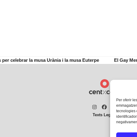
s per celebrar la musa Urània i la musa Euterpe
El Gay Men
next
post:
Per oferir le
emmagatzemar
Instagram
Facebook
Twitter
tecnologies
Texts Legals
identificador
negativament