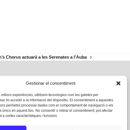
’s Chorus actuarà a les Serenates a l’Auba
Gestionar el consentiment
s millors experiències, utilitzem tecnologies com les galetes per
 i/o accedir a la informació del dispositiu. El consentiment a aquestes
 ens permetrà processar dades com el comportament de navegació o els
s únics en aquest lloc. No consentir o retirar el consentiment, pot afectar
 a certes característiques i funcions.