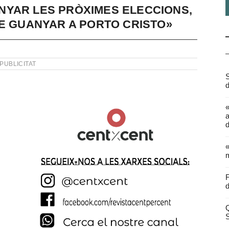
NYAR LES PRÒXIMES ELECCIONS,
DE GUANYAR A PORTO CRISTO»
PUBLICITAT
S
d
a
d
«
m
F
d
Q