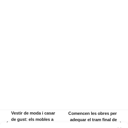
Vestir de moda i casar
Comencen les obres per
de gust: els mobles a
adequar el tram final de
previous
next
Manacor els anys
l’avinguda dels Pins de