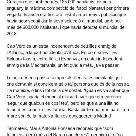
Curaçao que, amb només 185.000 habitants, disputa
enguany la màxima competició del futbol planetari per primera
vegada. Islàndia era fins ara l’estat amb menys població que
havia aconseguit dur la seva selecció al mundial, amb poc
més de 300.000 habitants, i que havia debutat al mundial del
2018.
Cap Verd és un estat independent de deu illes enmig de
l’Atlàntic, a la part occidental d’Àfrica. És com si les Illes
Balears fossin, entre Itàlia i Espanya, un estat independent
enmig de la Mediterrània, un fet que, a més, ja va passar.
I clar, com ens passa sempre als illencs, és inevitable que
ens demanin si coneixem tal o tal persona que és de la nostra
illa mateixa, o fins i tot de la del costat. “Quan es va saber que
Cap Verd jugaria el mundial n’hi va haver que em varen dir
‘segur que qualcun és cosí teu’, però és que a una illa no
tothom es coneix ni és família. Basta dir-te que mon pare i ma
mare són de la mateixa illa i es conegueren a Madrid”.
Tanmateix, Maria Antònia Fonseca reconeix que “som
futbolers, però més del Barça que de res”, per això diu, “no