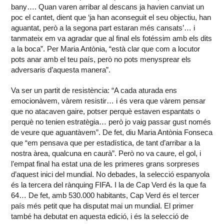
bany…. Quan varen arribar al descans ja havien canviat un
poc el cantet, dient que ‘ja han aconseguit el seu objectiu, han
aguantat, però a la segona part estaran més cansats’… i
tanmateix em va agradar que al final els fotéssim amb els dits
a la boca”. Per Maria Antònia, “està clar que com a locutor
pots anar amb el teu país, però no pots menysprear els
adversaris d’aquesta manera”.
Va ser un partit de resistència: “A cada aturada ens
emocionàvem, vàrem resistir… i és vera que vàrem pensar
que no atacaven gaire, potser perquè estaven espantats o
perquè no tenien estratègia… però jo vaig passar gust només
de veure que aguantàvem”. De fet, diu Maria Antònia Fonseca
que “em pensava que per estadística, de tant d’arribar a la
nostra àrea, qualcuna en caurà”. Però no va caure, el gol, i
l’empat final ha estat una de les primeres grans sorpreses
d’aquest inici del mundial. No debades, la selecció espanyola
és la tercera del rànquing FIFA. I la de Cap Verd és la que fa
64… De fet, amb 530.000 habitants, Cap Verd és el tercer
país més petit que ha disputat mai un mundial. El primer
també ha debutat en aquesta edició, i és la selecció de