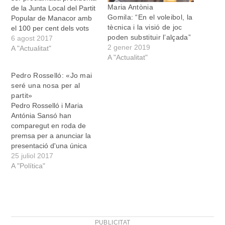
Maria Antònia
de la Junta Local del Partit
Gomila: “En el voleibol, la
Popular de Manacor amb
tècnica i la visió de joc
el 100 per cent dels vots
poden substituir l’alçada”
favorables. Fins a 221
6 agost 2017
2 gener 2019
afiliats participaren en
A "Actualitat"
A "Actualitat"
l’elecció. En el seu discurs,
Sansó va animar tots els
Pedro Rosselló: «Jo mai
afiliats a “fer feina junts
seré una nosa per al
per tornar a governar a…
partit»
Pedro Rosselló i Maria
Antónia Sansó han
comparegut en roda de
premsa per a anunciar la
presentació d'una única
candidatura per al congrés
25 juliol 2017
local del pròxim dia 27,
A "Política"
que serà presidida per
Sansó. Ha encetat els
parlaments l'actual batle
de Manacor, Pedro
Rosselló, per fer un resum
PUBLICITAT