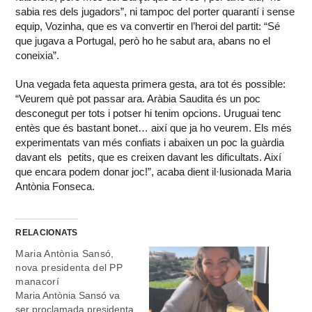
sabia res dels jugadors”, ni tampoc del porter quarantí i sense
equip, Vozinha, que es va convertir en l’heroi del partit: “Sé
que jugava a Portugal, però ho he sabut ara, abans no el
coneixia”.
Una vegada feta aquesta primera gesta, ara tot és possible:
“Veurem què pot passar ara. Aràbia Saudita és un poc
desconegut per tots i potser hi tenim opcions. Uruguai tenc
entès que és bastant bonet… així que ja ho veurem. Els més
experimentats van més confiats i abaixen un poc la guàrdia
davant els petits, que es creixen davant les dificultats. Així
que encara podem donar joc!”, acaba dient il·lusionada Maria
Antònia Fonseca.
RELACIONATS
Maria Antònia Sansó,
nova presidenta del PP
manacorí
Maria Antònia Sansó va
ser proclamada presidenta