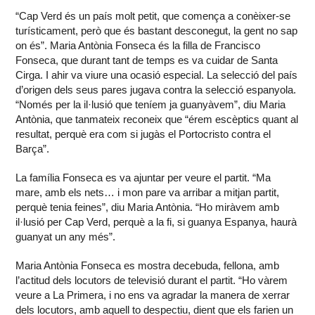
“Cap Verd és un país molt petit, que comença a conèixer-se
turísticament, però que és bastant desconegut, la gent no sap
on és”. Maria Antònia Fonseca és la filla de Francisco
Fonseca, que durant tant de temps es va cuidar de Santa
Cirga. I ahir va viure una ocasió especial. La selecció del país
d’origen dels seus pares jugava contra la selecció espanyola.
“Només per la il·lusió que teníem ja guanyàvem”, diu Maria
Antònia, que tanmateix reconeix que “érem escèptics quant al
resultat, perquè era com si jugàs el Portocristo contra el
Barça”.
La família Fonseca es va ajuntar per veure el partit. “Ma
mare, amb els nets… i mon pare va arribar a mitjan partit,
perquè tenia feines”, diu Maria Antònia. “Ho miràvem amb
il·lusió per Cap Verd, perquè a la fi, si guanya Espanya, haurà
guanyat un any més”.
Maria Antònia Fonseca es mostra decebuda, fellona, amb
l’actitud dels locutors de televisió durant el partit. “Ho vàrem
veure a La Primera, i no ens va agradar la manera de xerrar
dels locutors, amb aquell to despectiu, dient que els farien un