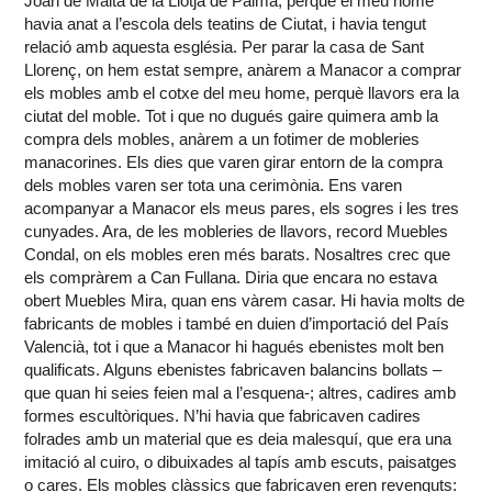
Joan de Malta de la Llotja de Palma, perquè el meu home
havia anat a l’escola dels teatins de Ciutat, i havia tengut
relació amb aquesta església. Per parar la casa de Sant
Llorenç, on hem estat sempre, anàrem a Manacor a comprar
els mobles amb el cotxe del meu home, perquè llavors era la
ciutat del moble. Tot i que no dugués gaire quimera amb la
compra dels mobles, anàrem a un fotimer de mobleries
manacorines. Els dies que varen girar entorn de la compra
dels mobles varen ser tota una cerimònia. Ens varen
acompanyar a Manacor els meus pares, els sogres i les tres
cunyades. Ara, de les mobleries de llavors, record Muebles
Condal, on els mobles eren més barats. Nosaltres crec que
els compràrem a Can Fullana. Diria que encara no estava
obert Muebles Mira, quan ens vàrem casar. Hi havia molts de
fabricants de mobles i també en duien d’importació del País
Valencià, tot i que a Manacor hi hagués ebenistes molt ben
qualificats. Alguns ebenistes fabricaven balancins bollats –
que quan hi seies feien mal a l’esquena-; altres, cadires amb
formes escultòriques. N’hi havia que fabricaven cadires
folrades amb un material que es deia malesquí, que era una
imitació al cuiro, o dibuixades al tapís amb escuts, paisatges
o cares. Els mobles clàssics que fabricaven eren revenguts: