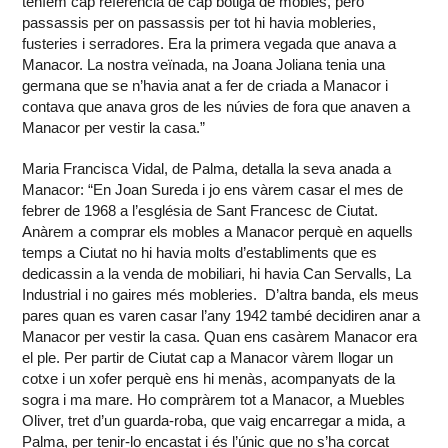
teníem cap referència de cap botiga de mobles, però
passassis per on passassis per tot hi havia mobleries,
fusteries i serradores. Era la primera vegada que anava a
Manacor. La nostra veïnada, na Joana Joliana tenia una
germana que se n’havia anat a fer de criada a Manacor i
contava que anava gros de les núvies de fora que anaven a
Manacor per vestir la casa.”
Maria Francisca Vidal, de Palma, detalla la seva anada a
Manacor: “En Joan Sureda i jo ens vàrem casar el mes de
febrer de 1968 a l’església de Sant Francesc de Ciutat.
Anàrem a comprar els mobles a Manacor perquè en aquells
temps a Ciutat no hi havia molts d’establiments que es
dedicassin a la venda de mobiliari, hi havia Can Servalls, La
Industrial i no gaires més mobleries. D’altra banda, els meus
pares quan es varen casar l’any 1942 també decidiren anar a
Manacor per vestir la casa. Quan ens casàrem Manacor era
el ple. Per partir de Ciutat cap a Manacor vàrem llogar un
cotxe i un xofer perquè ens hi menàs, acompanyats de la
sogra i ma mare. Ho compràrem tot a Manacor, a Muebles
Oliver, tret d’un guarda-roba, que vaig encarregar a mida, a
Palma, per tenir-lo encastat i és l’únic que no s’ha corcat