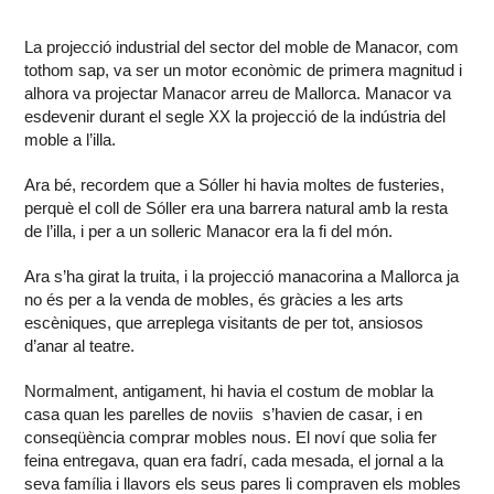
La projecció industrial del sector del moble de Manacor, com
tothom sap, va ser un motor econòmic de primera magnitud i
alhora va projectar Manacor arreu de Mallorca. Manacor va
esdevenir durant el segle XX la projecció de la indústria del
moble a l’illa.
Ara bé, recordem que a Sóller hi havia moltes de fusteries,
perquè el coll de Sóller era una barrera natural amb la resta
de l’illa, i per a un solleric Manacor era la fi del món.
Ara s’ha girat la truita, i la projecció manacorina a Mallorca ja
no és per a la venda de mobles, és gràcies a les arts
escèniques, que arreplega visitants de per tot, ansiosos
d’anar al teatre.
Normalment, antigament, hi havia el costum de moblar la
casa quan les parelles de noviis s’havien de casar, i en
conseqüència comprar mobles nous. El noví que solia fer
feina entregava, quan era fadrí, cada mesada, el jornal a la
seva família i llavors els seus pares li compraven els mobles