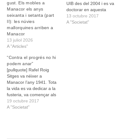
gust. Els mobles a
UIB des del 2004 i es va
Manacor els anys
doctorar en aquesta
seixanta i setanta (part
mateixa disciplina el 2008.
13 octubre 2017
II): les núvies
D’aleshores ençà ha
A "Societat"
mallorquines arriben a
publicat dos llibres que es
Manacor
poden considerar cabdals
13 juliol 2026
per comprendre la
A "Articles"
idiosincràsia manacorina,
forjada en molts
“Contra el progrés no hi
d’aspectes en un potent
podem anar”
sector industrial…
[pullquote] Rafel Roig
Sitges va néixer a
Manacor l’any 1941. Tota
la vida es va dedicar a la
fusteria, va començar als
nou anys de mosset i més
19 octubre 2017
envant va obrir un dels
A "Societat"
tallers més grossos de
Manacor, Jarsu.
[/pullquote] Explicau-nos
quina és la vostra
vinculació al món de la…