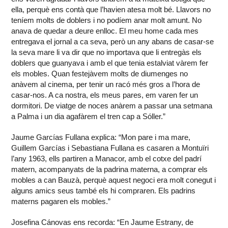
ella, perquè ens contà que l’havien atesa molt bé. Llavors no
teníem molts de doblers i no podíem anar molt amunt. No
anava de quedar a deure enlloc. El meu home cada mes
entregava el jornal a ca seva, però un any abans de casar-se
la seva mare li va dir que no importava que li entregàs els
doblers que guanyava i amb el que tenia estalviat vàrem fer
els mobles. Quan festejàvem molts de diumenges no
anàvem al cinema, per tenir un racó més gros a l’hora de
casar-nos. A ca nostra, els meus pares, em varen fer un
dormitori. De viatge de noces anàrem a passar una setmana
a Palma i un dia agafàrem el tren cap a Sóller.”
Jaume Garcías Fullana explica: “Mon pare i ma mare,
Guillem Garcías i Sebastiana Fullana es casaren a Montuïri
l’any 1963, ells partiren a Manacor, amb el cotxe del padrí
matern, acompanyats de la padrina materna, a comprar els
mobles a can Bauzà, perquè aquest negoci era molt conegut i
alguns amics seus també els hi compraren. Els padrins
materns pagaren els mobles.”
Josefina Cánovas ens recorda: “En Jaume Estrany, de