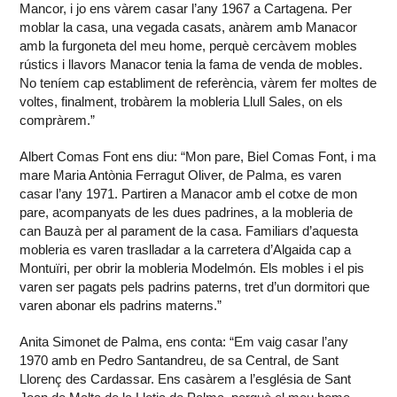
Mancor, i jo ens vàrem casar l’any 1967 a Cartagena. Per
moblar la casa, una vegada casats, anàrem amb Manacor
amb la furgoneta del meu home, perquè cercàvem mobles
rústics i llavors Manacor tenia la fama de venda de mobles.
No teníem cap establiment de referència, vàrem fer moltes de
voltes, finalment, trobàrem la mobleria Llull Sales, on els
compràrem.”
Albert Comas Font ens diu: “Mon pare, Biel Comas Font, i ma
mare Maria Antònia Ferragut Oliver, de Palma, es varen
casar l’any 1971. Partiren a Manacor amb el cotxe de mon
pare, acompanyats de les dues padrines, a la mobleria de
can Bauzà per al parament de la casa. Familiars d’aquesta
mobleria es varen traslladar a la carretera d’Algaida cap a
Montuïri, per obrir la mobleria Modelmón. Els mobles i el pis
varen ser pagats pels padrins paterns, tret d’un dormitori que
varen abonar els padrins materns.”
Anita Simonet de Palma, ens conta: “Em vaig casar l’any
1970 amb en Pedro Santandreu, de sa Central, de Sant
Llorenç des Cardassar. Ens casàrem a l’església de Sant