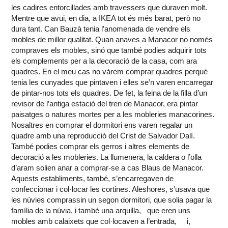
les cadires entorcillades amb travessers que duraven molt.
Mentre que avui, en dia, a IKEA tot és més barat, però no
dura tant. Can Bauzà tenia l’anomenada de vendre els
mobles de millor qualitat. Quan anaves a Manacor no només
compraves els mobles, sinó que també podies adquirir tots
els complements per a la decoració de la casa, com ara
quadres. En el meu cas no vàrem comprar quadres perquè
tenia les cunyades que pintaven i elles se’n varen encarregar
de pintar-nos tots els quadres. De fet, la feina de la filla d’un
revisor de l’antiga estació del tren de Manacor, era pintar
paisatges o natures mortes per a les mobleries manacorines.
Nosaltres en comprar el dormitori ens varen regalar un
quadre amb una reproducció del Crist de Salvador Dalí.
També podies comprar els gerros i altres elements de
decoració a les mobleries. La llumenera, la caldera o l’olla
d’aram solien anar a comprar-se a cas Blaus de Manacor.
Aquests establiments, també, s’encarregaven de
confeccionar i col·locar les cortines. Aleshores, s’usava que
les núvies comprassin un segon dormitori, que solia pagar la
família de la núvia, i també una arquilla, que eren uns
mobles amb calaixets que col·locaven a l’entrada, i,