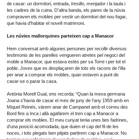
de casar: un dormitori, entrada,
tresillo
, menjador i la taula i
les cadires de la cuina. D’altra banda, els pares de la núvia
compraven els mobles per vestir un dormitori del nou fogar,
que havia d’habitar el novell matrimoni.
Les núvies mallorquines parteixen cap a Manacor
Hem conversat amb algunes persones per recollir diversos
testimonis de les parelles vengueren atretes pel negoci del
moble a Manacor, que estava estès per sa Torre i per tot el
poble. Joves que es desplaçaren de tots els racons de l’illa
per anar a comprar els mobles, quan estaven a punt de
casar-se o parar la casa.
Antònia Morell Gual, ens recorda: “Quan la meva germana
Joana s’havia de casar el mes de juny de l’any 1959 amb en
Miquel Reinés, vàrem anar de Campanet amb el correu des
Bord fins a Inca i allà agafàrem el tren cap a Manacor a
comprar els mobles. El meu cunyat tenia unes ties fadrines,
d’una posició acomodada, que duien el cap del fil de les
noces, i tots plegats ben pitjats partirem cap a Manacor. No