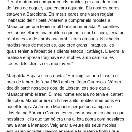
Per al matrimoni compràrem els mobles per a un dormitori,
de fusta de noguer, que encara aguanta. Els nostres pares
estaven a Barcelona. Els meus pares ens varen regalar
l’habitació del fill petit. Anàrem a comprar els mobles a
Manacor, perquè tenien molt bona anomenada. A nosaltres
ens aconsellaren una mobleria que no record el nom, tenia un
rètol de color de carabassa amb lletres grosses. N’hi havia
moltíssimes de mobleries, que eren grans i maques, les
quals tenien a l’abast dels clients estocs i catàlegs. Llavors la
mateixa empresa traginava els mobles amb camió a les
cases dels clients i els muntaven.”
Margalida Espases ens conta: “Em vaig casar a Lloseta el
mes de febrer de l’any 1963 amb en Joan Guardiola. Vàrem
decidir partir nosaltres dos, de Lloseta, tots sols cap a
Manacor amb el tren. El meu home encara no tenia el carnet
de cotxe. Manacor era on hi havia els mobles més bons en
aquell temps. Anàrem a Manacor perquè una amiga de
Lloseta, na Bàrbara Comas, es va casar una mica abans que
nosaltres i ella que també era una al·lota pobra com nosaltres
havia anat a Manacor. Vaig anar a veure els seus mobles i
ens varen agradar i llavors anàrem a la mateixa botiga que