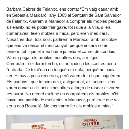
Bàrbara Cabrer de Felanitx, ens conta: “Em vaig casar amb
en Sebastià Mascaró l’any 1969 al Santuari de Sant Salvador
de Felanitx. Anàrem a Manacor a comprar els mobles perquè
a Felanitx no es podia triar gaire, tot i que a la Vila, si els
comanaves, feien mobles a mida, però eren més cars.
Nosaltres dos, tots sols, partirem a Manacor amb un cotxe
que ens va deixar el meu cunyat, perquè encara no en
teníem, tot i que el meu home ja tenia el carnet de conduir.
Vàrem pagar els mobles, nosaltres dos, a mitges.
Compràrem el dormitori bo, el menjador, i les cadires per a
l’entrada. De tot d’una no tenguérem sofà, perquè no podia
ser. Hi havia pocs recursos, però vàrem fer el que poguérem.
Els padrins –que tothom deia, antigament, als sogres- ens
varen donar un llit antic i nosaltres a força de rascar el vàrem
restaurar. No record molt bé on compràrem els mobles, n’hi
havia una partida de mobleries a Manacor, però crec que va
ser a can Rosselló. No ens varen fer els mobles a mida.”