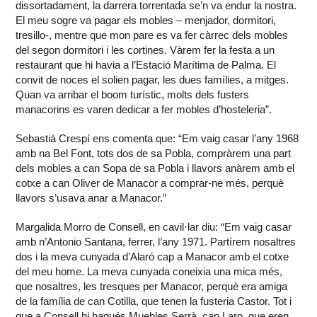
dissortadament, la darrera torrentada se’n va endur la nostra.
El meu sogre va pagar els mobles – menjador, dormitori,
tresillo-, mentre que mon pare es va fer càrrec dels mobles
del segon dormitori i les cortines. Vàrem fer la festa a un
restaurant que hi havia a l’Estació Marítima de Palma. El
convit de noces el solien pagar, les dues famílies, a mitges.
Quan va arribar el boom turístic, molts dels fusters
manacorins es varen dedicar a fer mobles d’hosteleria”.
Sebastià Crespí ens comenta que: “Em vaig casar l’any 1968
amb na Bel Font, tots dos de sa Pobla, compràrem una part
dels mobles a can Sopa de sa Pobla i llavors anàrem amb el
cotxe a can Oliver de Manacor a comprar-ne més, perquè
llavors s’usava anar a Manacor.”
Margalida Morro de Consell, en cavil·lar diu: “Em vaig casar
amb n’Antonio Santana, ferrer, l’any 1971. Partírem nosaltres
dos i la meva cunyada d’Alaró cap a Manacor amb el cotxe
del meu home. La meva cunyada coneixia una mica més,
que nosaltres, les tresques per Manacor, perquè era amiga
de la família de can Cotilla, que tenen la fusteria Castor. Tot i
que a Consell hi hagués Muebles Serrà, can Laro, que eren