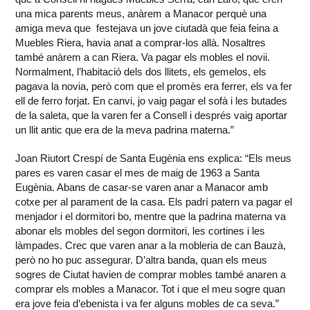
una mica parents meus, anàrem a Manacor perquè una
amiga meva que festejava un jove ciutadà que feia feina a
Muebles Riera, havia anat a comprar-los allà. Nosaltres
també anàrem a can Riera. Va pagar els mobles el novii.
Normalment, l’habitació dels dos llitets, els gemelos, els
pagava la novia, però com que el promès era ferrer, els va fer
ell de ferro forjat. En canvi, jo vaig pagar el sofà i les butades
de la saleta, que la varen fer a Consell i després vaig aportar
un llit antic que era de la meva padrina materna.”
Joan Riutort Crespí de Santa Eugènia ens explica: “Els meus
pares es varen casar el mes de maig de 1963 a Santa
Eugènia. Abans de casar-se varen anar a Manacor amb
cotxe per al parament de la casa. Els padrí patern va pagar el
menjador i el dormitori bo, mentre que la padrina materna va
abonar els mobles del segon dormitori, les cortines i les
làmpades. Crec que varen anar a la mobleria de can Bauzà,
però no ho puc assegurar. D’altra banda, quan els meus
sogres de Ciutat havien de comprar mobles també anaren a
comprar els mobles a Manacor. Tot i que el meu sogre quan
era jove feia d’ebenista i va fer alguns mobles de ca seva.”