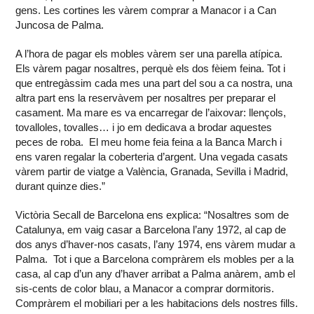
gens. Les cortines les vàrem comprar a Manacor i a Can
Juncosa de Palma.
A l’hora de pagar els mobles vàrem ser una parella atípica.
Els vàrem pagar nosaltres, perquè els dos fèiem feina. Tot i
que entregàssim cada mes una part del sou a ca nostra, una
altra part ens la reservàvem per nosaltres per preparar el
casament. Ma mare es va encarregar de l’aixovar: llençols,
tovalloles, tovalles… i jo em dedicava a brodar aquestes
peces de roba. El meu home feia feina a la Banca March i
ens varen regalar la coberteria d’argent. Una vegada casats
vàrem partir de viatge a València, Granada, Sevilla i Madrid,
durant quinze dies.”
Victòria Secall de Barcelona ens explica: “Nosaltres som de
Catalunya, em vaig casar a Barcelona l’any 1972, al cap de
dos anys d’haver-nos casats, l’any 1974, ens vàrem mudar a
Palma. Tot i que a Barcelona compràrem els mobles per a la
casa, al cap d’un any d’haver arribat a Palma anàrem, amb el
sis-cents de color blau, a Manacor a comprar dormitoris.
Compràrem el mobiliari per a les habitacions dels nostres fills.