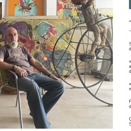
S
d
a
d
«
m
F
d
Q