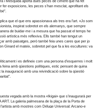
ra i Mesquida aporta dues peces de ciment que ha fet
r fer exposicions, les peces s’han mesclat, aprofitant els
 bé”.
plica que el que ens apassionava als tres era l’art. «Jo som
ionista, inspirat sobretot en els alemanys, que sempre
a manera de buidar-me i a mesura que ha passat el temps he
ssió artística més reflexiva. Ells també han tengut un
ar amb paisatges, però també feia unes cares que per jo
 Ginard el mateix, sobretot pel que fa a les escultures: va
 políticament i es defineix com una persona d’esquerres i molt
a feina amb qüestions polítiques, estic pensant de quina
 la inauguració amb una reivindicació sobre la qüestió
ritat”.
 aquesta vegada amb la mostra «Ikigai» que s’inaugurarà per
BA ART. La galeria palmesana de la plaça de la Porta de
b l’artista amb mostres com Déluge Universal: Arcano-e