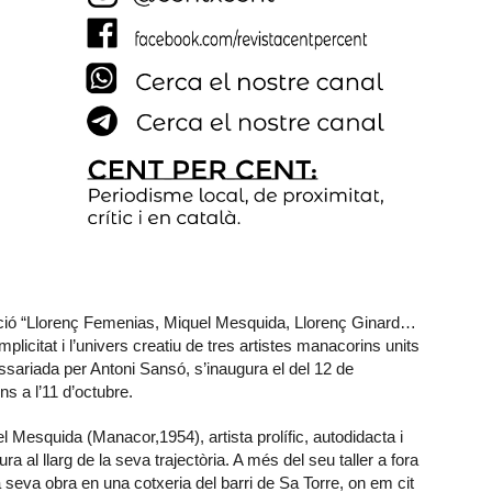
sició “Llorenç Femenias, Miquel Mesquida, Llorenç Ginard…
plicitat i l’univers creatiu de tres artistes manacorins units
missariada per Antoni Sansó, s’inaugura el del 12 de
ns a l’11 d’octubre.
 Mesquida (Manacor,1954), artista prolífic, autodidacta i
ura al llarg de la seva trajectòria. A més del seu taller a fora
a seva obra en una cotxeria del barri de Sa Torre, on em cit