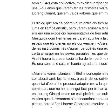
amb ell. Aquesta col·lectiva, m’explica, arriba ta
uns 6 o 7 anys que vàrem fer les primeres xerrade
Llorenç Ginard, que em va dir «abans que em m
El diàleg que ara es podrà veure entre els tres a
junts en l’àmbit artístic, però vàrem arribar a t
ells era una exposició representativa de tres art
Mesquida com Femenias es varen apuntar a la cur
espais que els oferien no els convencien. «Ara sí 
de les institucions i és d’agrair, perquè és una 
certa amargor en les seves paraules i és que del
Ara hi haurà la presentació i s’ha de fer, però n
És una sensació rara: m’hauria agradat tant que 
«Mai ens vàrem plantejar ni títol ni concepte ni
col·laborat amb les famílies, a partir de les col·
quantitat d’obra i he procurat adaptar-me a la que
comissari, que no ho ha tengut fàcil per trobar 
en Llorenç Ginard tenien un estil pictòric particu
explica que darrerament s’ha encaminat cap a un 
pintura perquè “en Llorenç Ginard era escultor, 