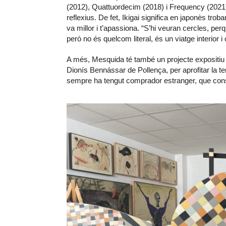
(2012), Quattuordecim (2018) i Frequency (2021).
reflexius. De fet, Ikigai significa en japonès troba
va millor i t’apassiona. “S’hi veuran cercles, per
però no és quelcom literal, és un viatge interior 
A més, Mesquida té també un projecte expositiu qu
Dionís Bennássar de Pollença, per aprofitar la te
sempre ha tengut comprador estranger, que consi