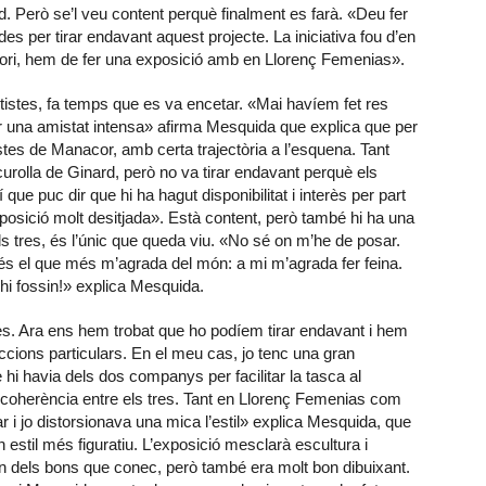
rd. Però se’l veu content perquè finalment es farà. «Deu fer
s per tirar endavant aquest projecte. La iniciativa fou d’en
ori, hem de fer una exposició amb en Llorenç Femenias».
rtistes, fa temps que es va encetar. «Mai havíem fet res
enir una amistat intensa» afirma Mesquida que explica que per
istes de Manacor, amb certa trajectòria a l’esquena. Tant
olla de Ginard, però no va tirar endavant perquè els
que puc dir que hi ha hagut disponibilitat i interès per part
exposició molt desitjada». Està content, però també hi ha una
s tres, és l’únic que queda viu. «No sé on m’he de posar.
o és el que més m’agrada del món: a mi m’agrada fer feina.
hi fossin!» explica Mesquida.
 res. Ara ens hem trobat que ho podíem tirar endavant i hem
leccions particulars. En el meu cas, jo tenc una gran
 hi havia dels dos companys per facilitar la tasca al
la coherència entre els tres. Tant en Llorenç Femenias com
lar i jo distorsionava una mica l’estil» explica Mesquida, que
estil més figuratiu. L’exposició mesclarà escultura i
un dels bons que conec, però també era molt bon dibuixant.