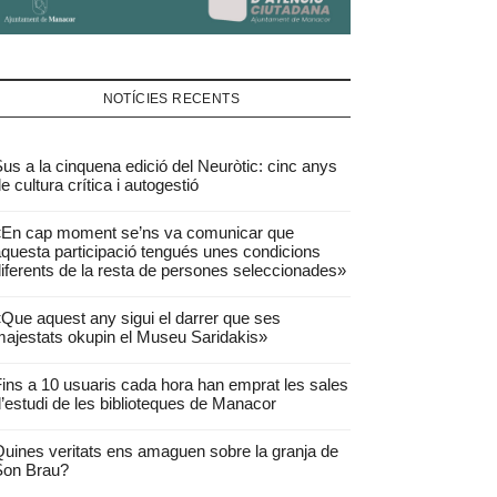
NOTÍCIES RECENTS
us a la cinquena edició del Neuròtic: cinc anys
e cultura crítica i autogestió
«En cap moment se’ns va comunicar que
questa participació tengués unes condicions
iferents de la resta de persones seleccionades»
Que aquest any sigui el darrer que ses
ajestats okupin el Museu Saridakis»
ins a 10 usuaris cada hora han emprat les sales
’estudi de les biblioteques de Manacor
uines veritats ens amaguen sobre la granja de
Son Brau?