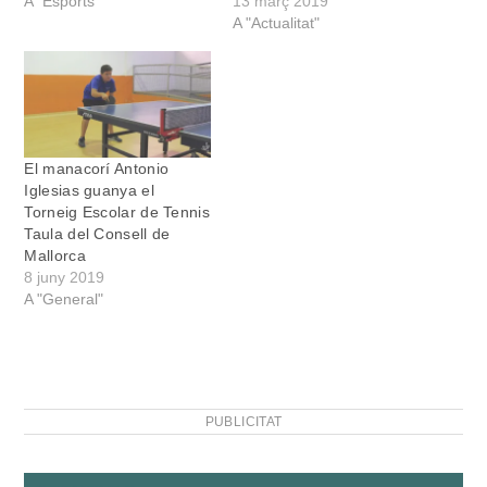
A "Esports"
13 març 2019
A "Actualitat"
El manacorí Antonio
Iglesias guanya el
Torneig Escolar de Tennis
Taula del Consell de
Mallorca
8 juny 2019
A "General"
PUBLICITAT