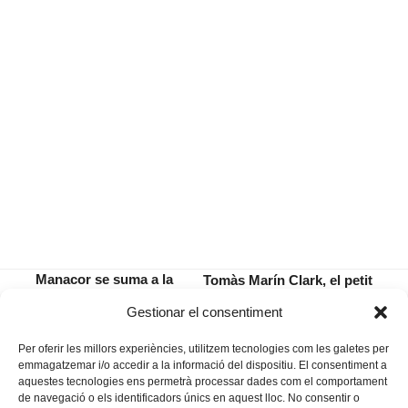
Manacor se suma a la
Tomàs Marín Clark, el petit
cantada simultània de
porteny que ha fet fondre
previous
next
Gestionar el consentiment
La Balanguera
Edurne de tendresa
post:
post:
Per oferir les millors experiències, utilitzem tecnologies com les galetes per
emmagatzemar i/o accedir a la informació del dispositiu. El consentiment a
aquestes tecnologies ens permetrà processar dades com el comportament
de navegació o els identificadors únics en aquest lloc. No consentir o