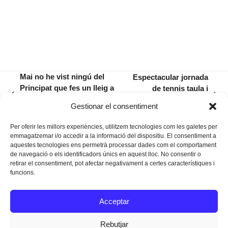
Mai no he vist ningú del
Espectacular jornada
Principat que fes un lleig a
de tennis taula i
previous
next
cap mallorquí pel fet d’haver
paella entre la Llar i
Gestionar el consentiment
post:
post:
nascut a Mallorca»
l’Estel de Llevant
Per oferir les millors experiències, utilitzem tecnologies com les galetes per
emmagatzemar i/o accedir a la informació del dispositiu. El consentiment a
aquestes tecnologies ens permetrà processar dades com el comportament
de navegació o els identificadors únics en aquest lloc. No consentir o
retirar el consentiment, pot afectar negativament a certes característiques i
funcions.
Instagram
Facebook
Twitter
Acceptar
Texts Legals
Rebutjar