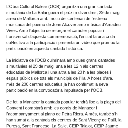
L’Obra Cultural Balear (OCB) organitza una gran cantada
simultània de La Balanguera el pròxim divendres, 29 de maig
arreu de Mallorca amb motiu del centenari de l’estrena
musicada del poema de Joan Alcover amb música d’Amadeu
Vives. Amb l’objectiu de reforçar el caràcter popular i
transversal d’aquesta commemoració, l’entitat fa una crida
col·lectiva a la participació i presenta un vídeo que promou la
participació en aquesta cantada històrica.
La iniciativa de l’OCB culminarà amb dues grans cantades
simultànies el 29 de maig: una a les 12 h als centres
educatius de Mallorca i una altra a les 20 h a les places i
espais públics de tots els municipis de l’illa. A hores d’ara,
més de 200 centres educatius ja han confirmat la seva
participació en la convocatòria impulsada per l’OCB.
De fet, a Manacor la cantada popular tendrà lloc a la plaça del
Convent i comptarà amb les corals de Manacor i
l’acompanyament al piano de Petra Riera. A més, també s’hi
han sumat a la cantada els centres de Sant Vicenç de Paül, la
Puresa, Sant Francesc, La Salle, CEIP Talaiot, CEIP Jaume