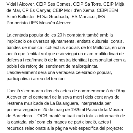
Vidal i Alcover, CEIP Ses Comes, CEIP Sa Torre, CEIP Mitjà
de Mar, CP Es Canyar, CEIP Molí d’en Xema, CEIPIEEM
Simó Ballester, EI Sa Graduada, IES Manacor, IES
Portocristo i IES Mossèn Alcover.
La cantada popular de les 20 h comptarà també amb la
implicació de diversos ajuntaments, entitats culturals, corals,
bandes de música i col·lectius socials de tot Mallorca, en una
acció que l’entitat vol que esdevingui un clam multitudinari de
defensa i reafirmació de la nostra identitat i personalitat com a
poble i de reforç del sentiment de mallorquinitat.
L’esdeveniment serà una vertadera celebració popular,
participativa i arreu del territori.
L’acció s’emmarca dins els actes de commemoració de l’Any
Alcover en el centenari de la seva mort i dels cent anys de
l’estrena musicada de La Balanguera, interpretada per
primera vegada el 29 de maig de 1926 al Palau de la Música
de Barcelona. L’OCB manté actualitzada tota la informació de
la cantada, així com els mapes de participació, actes i
recursos relacionats a la pàgina web específica del projecte: