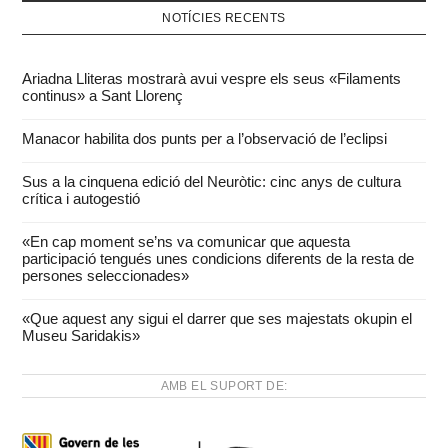
NOTÍCIES RECENTS
Ariadna Lliteras mostrarà avui vespre els seus «Filaments
continus» a Sant Llorenç
Manacor habilita dos punts per a l’observació de l’eclipsi
Sus a la cinquena edició del Neuròtic: cinc anys de cultura
crítica i autogestió
«En cap moment se’ns va comunicar que aquesta
participació tengués unes condicions diferents de la resta de
persones seleccionades»
«Que aquest any sigui el darrer que ses majestats okupin el
Museu Saridakis»
AMB EL SUPORT DE: