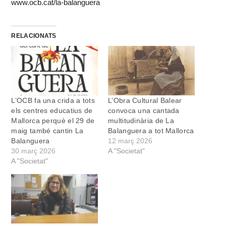
www.ocb.cat/la-balanguera
RELACIONATS
L’OCB fa una crida a tots
L’Obra Cultural Balear
els centres educatius de
convoca una cantada
Mallorca perquè el 29 de
multitudinària de La
maig també cantin La
Balanguera a tot Mallorca
Balanguera
12 març 2026
30 març 2026
A "Societat"
A "Societat"