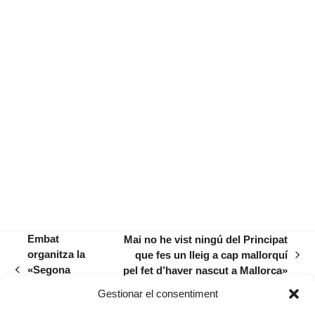
Embat
Mai no he vist ningú del Principat
organitza la
que fes un lleig a cap mallorquí
next
«Segona
pel fet d’haver nascut a Mallorca»
previous
post:
Jornada
post:
Gestionar el consentiment
Antiracista»