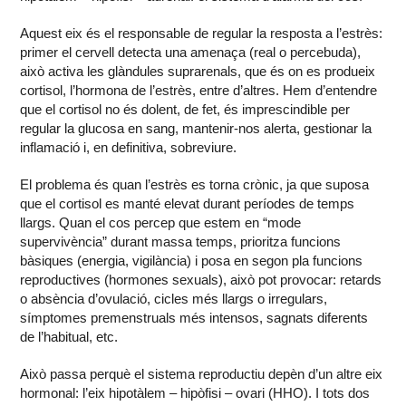
Aquest eix és el responsable de regular la resposta a l’estrès:
primer el cervell detecta una amenaça (real o percebuda),
això activa les glàndules suprarenals, que és on es produeix
cortisol, l’hormona de l’estrès, entre d’altres. Hem d’entendre
que el cortisol no és dolent, de fet, és imprescindible per
regular la glucosa en sang, mantenir-nos alerta, gestionar la
inflamació i, en definitiva, sobreviure.
El problema és quan l’estrès es torna crònic, ja que suposa
que el cortisol es manté elevat durant períodes de temps
llargs. Quan el cos percep que estem en “mode
supervivència” durant massa temps, prioritza funcions
bàsiques (energia, vigilància) i posa en segon pla funcions
reproductives (hormones sexuals), això pot provocar: retards
o absència d’ovulació, cicles més llargs o irregulars,
símptomes premenstruals més intensos, sagnats diferents
de l’habitual, etc.
Això passa perquè el sistema reproductiu depèn d’un altre eix
hormonal: l’eix hipotàlem – hipòfisi – ovari (HHO). I tots dos