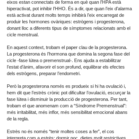
eixos estan connectats de forma en què quan l’HPA està
hiperactivat, pot inhibir l’HHO. És a dir, que quan l’eix d’alarma
està activat durant molts temps inhibirà l’eix encarregat de
produir les hormones ovàriques: estrògens i progesterona,
donant lloc a diferents tipus de símptomes relacionats amb el
cicle menstrual.
En aquest context, trobam el paper clau de la progesterona.
La progesterona és l’hormona que domina la segona fase del
cicle -fase lútea o premenstrual-. Ens ajuda a estabilitzar
l’estat d’ànim, afavorir el son profund, equilibrar els efectes
dels estrògens, preparar l’endometri.
Però la progesterona només es produeix si hi ha ovulació i,
hem dit que l’estrès crònic pot dificultar l’ovulació, escurçar la
fase lútea i disminuir la producció de progesterona. Per tant,
trobam el que anomenam com a “Síndrome Premenstrual”:
més irritabilitat, més inflor, més sensibilitat emocional abans
de la regla.
Estrès no és només “tenir moltes coses a fer”, el cos
interpreta com a estrès: dormir poc, dietes molt restrictives,