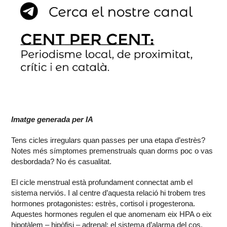
Imatge generada per IA
Tens cicles irregulars quan passes per una etapa d’estrès?
Notes més símptomes premenstruals quan dorms poc o vas
desbordada? No és casualitat.
El cicle menstrual està profundament connectat amb el
sistema nerviós. I al centre d’aquesta relació hi trobem tres
hormones protagonistes: estrès, cortisol i progesterona.
Aquestes hormones regulen el que anomenam eix HPA o eix
hipotàlem – hipòfisi – adrenal: el sistema d’alarma del cos.