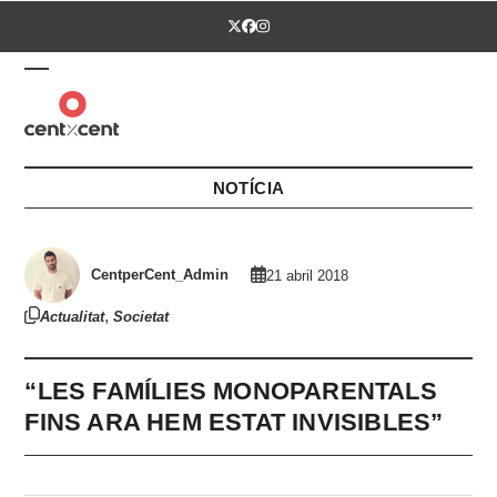
Skip
Twitter
Facebook
Instagram
to
content
Open
Close
mobile
mobile
menu
menu
NOTÍCIA
CentperCent_Admin
21 abril 2018
,
Actualitat
Societat
“LES FAMÍLIES MONOPARENTALS
FINS ARA HEM ESTAT INVISIBLES”