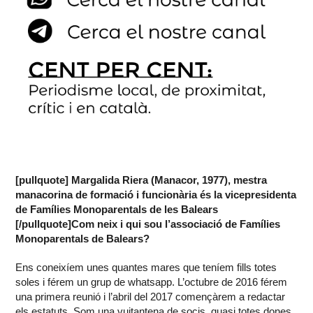
[pullquote] Margalida Riera (Manacor, 1977), mestra
manacorina de formació i funcionària és la vicepresidenta
de Famílies Monoparentals de les Balears
[/pullquote]Com neix i qui sou l’associació de Famílies
Monoparentals de Balears?
Ens coneixíem unes quantes mares que teníem fills totes
soles i férem un grup de whatsapp. L’octubre de 2016 férem
una primera reunió i l’abril del 2017 començàrem a redactar
els estatuts. Som una vuitantena de socis, quasi totes dones.