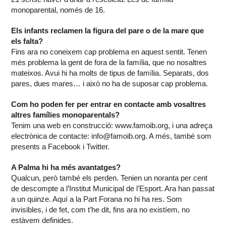
monoparental, només de 16.
Els infants reclamen la figura del pare o de la mare que
els falta?
Fins ara no coneixem cap problema en aquest sentit. Tenen
més problema la gent de fora de la família, que no nosaltres
mateixos. Avui hi ha molts de tipus de família. Separats, dos
pares, dues mares… i això no ha de suposar cap problema.
Com ho poden fer per entrar en contacte amb vosaltres
altres famílies monoparentals?
Tenim una web en construcció: www.famoib.org, i una adreça
electrònica de contacte: info@famoib.org. A més, també som
presents a Facebook i Twitter.
A Palma hi ha més avantatges?
Qualcun, però també els perden. Tenien un noranta per cent
de descompte a l’Institut Municipal de l’Esport. Ara han passat
a un quinze. Aquí a la Part Forana no hi ha res. Som
invisibles, i de fet, com t’he dit, fins ara no existíem, no
estàvem definides.