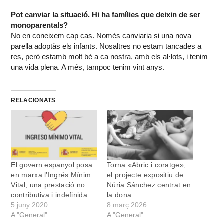
Pot canviar la situació. Hi ha famílies que deixin de ser
monoparentals?
No en coneixem cap cas. Només canviaria si una nova
parella adoptàs els infants. Nosaltres no estam tancades a
res, però estamb molt bé a ca nostra, amb els al·lots, i tenim
una vida plena. A més, tampoc tenim vint anys.
RELACIONATS
El govern espanyol posa
Torna «Abric i coratge»,
en marxa l’Ingrés Mínim
el projecte expositiu de
Vital, una prestació no
Núria Sánchez centrat en
contributiva i indefinida
la dona
5 juny 2020
8 març 2026
A "General"
A "General"