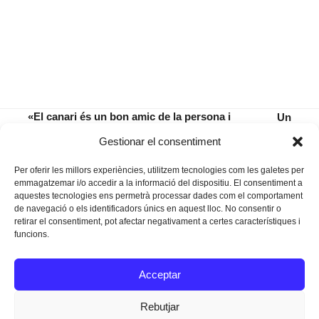
«El canari és un bon amic de la persona i
Un
la persona ha de ser una bona amiga per
Lorca a
previous
next
Gestionar el consentiment
al canari»
Manacor
post:
post:
Per oferir les millors experiències, utilitzem tecnologies com les galetes per
emmagatzemar i/o accedir a la informació del dispositiu. El consentiment a
aquestes tecnologies ens permetrà processar dades com el comportament
de navegació o els identificadors únics en aquest lloc. No consentir o
retirar el consentiment, pot afectar negativament a certes característiques i
funcions.
Instagram
Facebook
Twitter
Acceptar
Texts Legals
Rebutjar