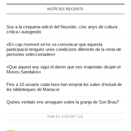
NOTÍCIES RECENTS
Sus a la cinquena edició del Neuròtic: cinc anys de cultura
crítica i autogestió
«En cap moment se’ns va comunicar que aquesta
participació tengués unes condicions diferents de la resta de
persones seleccionades»
«Que aquest any sigui el darrer que ses majestats okupin el
Museu Saridakis»
Fins a 10 usuaris cada hora han emprat les sales d’estudi de
les biblioteques de Manacor
Quines veritats ens amaguen sobre la granja de Son Brau?
AMB EL SUPORT DE: