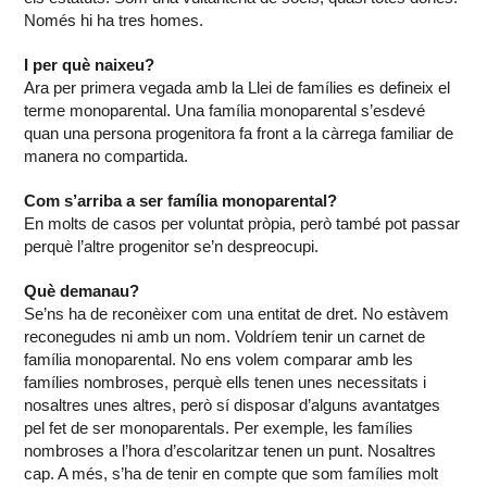
Només hi ha tres homes.
I per què naixeu?
Ara per primera vegada amb la Llei de famílies es defineix el
terme monoparental. Una família monoparental s’esdevé
quan una persona progenitora fa front a la càrrega familiar de
manera no compartida.
Com s’arriba a ser família monoparental?
En molts de casos per voluntat pròpia, però també pot passar
perquè l’altre progenitor se’n despreocupi.
Què demanau?
Se’ns ha de reconèixer com una entitat de dret. No estàvem
reconegudes ni amb un nom. Voldríem tenir un carnet de
família monoparental. No ens volem comparar amb les
famílies nombroses, perquè ells tenen unes necessitats i
nosaltres unes altres, però sí disposar d’alguns avantatges
pel fet de ser monoparentals. Per exemple, les famílies
nombroses a l’hora d’escolaritzar tenen un punt. Nosaltres
cap. A més, s’ha de tenir en compte que som famílies molt