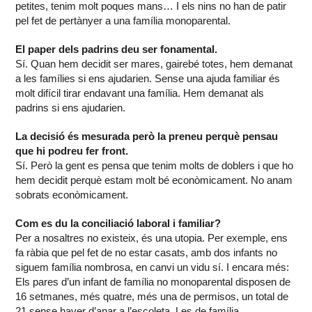
petites, tenim molt poques mans… I els nins no han de patir
pel fet de pertànyer a una família monoparental.
El paper dels padrins deu ser fonamental.
Sí. Quan hem decidit ser mares, gairebé totes, hem demanat
a les famílies si ens ajudarien. Sense una ajuda familiar és
molt difícil tirar endavant una família. Hem demanat als
padrins si ens ajudarien.
La decisió és mesurada però la preneu perquè pensau
que hi podreu fer front.
Sí. Però la gent es pensa que tenim molts de doblers i que ho
hem decidit perquè estam molt bé econòmicament. No anam
sobrats econòmicament.
Com es du la conciliació laboral i familiar?
Per a nosaltres no existeix, és una utopia. Per exemple, ens
fa ràbia que pel fet de no estar casats, amb dos infants no
siguem família nombrosa, en canvi un vidu sí. I encara més:
Els pares d’un infant de família no monoparental disposen de
16 setmanes, més quatre, més una de permisos, un total de
21 sense haver d’anar a l’escoleta. Les de família