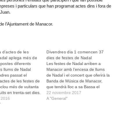
mpreses i particulars que han programat actes dins i fora de
 Juan.
 de l’Ajuntament de Manacor.
 d’actes de les
Divendres dia 1 comencen 37
Nadal aplega més de
dies de festes de Nadal
opostes diferents
Les festes de Nadal arriben a
ls llums de Nadal
Manacor amb l’encesa de llums
ndres passat el
de Nadal i el concert que oferirà la
actes de les festes de
Banda de Música de Manacor,
nclou més de vuitanta
que tendrà lloc a sa Bassa el
uïts en trenta-set dies.
proper divendres dia 1 de
22 novembre 2017
esentació del
 2016
desembre a les 19 h. Després
A "General"
 batle de Manacor,
"
d’aquest primer acte del
lló, va destacar que
programa, els ciutadans i…
estes són per passar
mília però de…