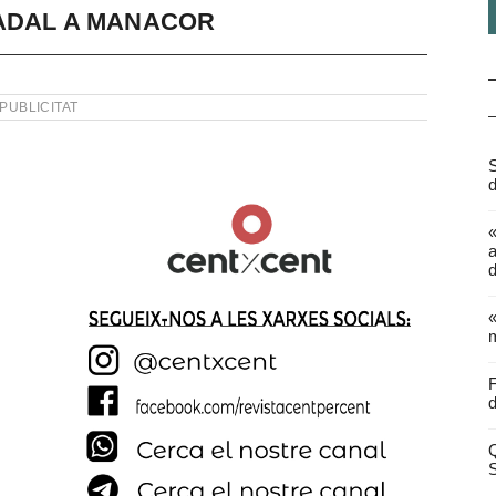
NADAL A MANACOR
PUBLICITAT
S
d
a
d
«
m
F
d
Q