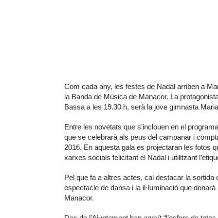
Com cada any, les festes de Nadal arriben a Mana
la Banda de Música de Manacor. La protagonista 
Bassa a les 19.30 h, serà la jove gimnasta Maria
Entre les novetats que s’inclouen en el program
que se celebrarà als peus del campanar i compta
2016. En aquesta gala es projectaran les fotos 
xarxes socials felicitant el Nadal i utilitzant l’eti
Pel que fa a altres actes, cal destacar la sortid
espectacle de dansa i la il·luminació que donar
Manacor.
Des de l’Ajuntament han agraït “l’esforç de totes 