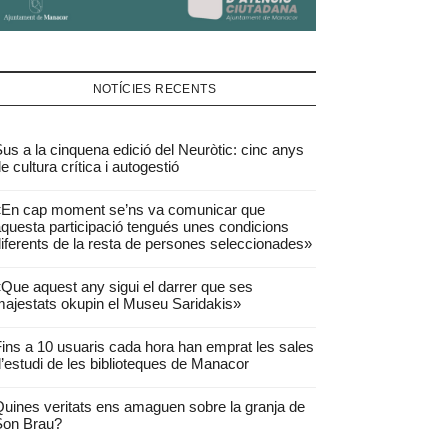
NOTÍCIES RECENTS
us a la cinquena edició del Neuròtic: cinc anys
e cultura crítica i autogestió
«En cap moment se’ns va comunicar que
questa participació tengués unes condicions
iferents de la resta de persones seleccionades»
Que aquest any sigui el darrer que ses
ajestats okupin el Museu Saridakis»
ins a 10 usuaris cada hora han emprat les sales
’estudi de les biblioteques de Manacor
uines veritats ens amaguen sobre la granja de
Son Brau?