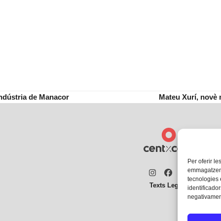
 indústria de Manacor
Mateu Xurí, novè 
next
post:
Per oferir le
emmagatzemar
Instagram
Facebook
Twitter
tecnologies
Texts Legals
identificador
negativament