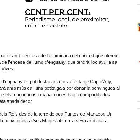
cor amb l’encesa de la lluminària i el concert que ofereix
de l’encesa de llums d’enguany, que tendrà lloc avui a sa
 Vives.
a d’enguany es pot destacar la nova festa de Cap d’Any,
rà amb música i una petita gala per donar la benvinguda al
que els manacorins i manacorines hagin compartit a les
queta #nadaldecor.
a dels Reis des de la torre de ses Puntes de Manacor. Un
à la benvinguda a Ses Magestats en la seva arribada a
les persones i entitats que participen i que fan possible