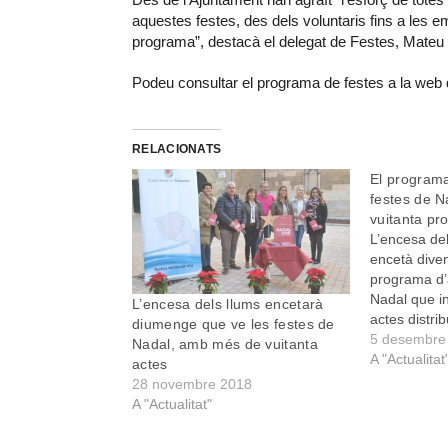
aquestes festes, des dels voluntaris fins a les e
programa”, destacà el delegat de Festes, Mateu
Podeu consultar el programa de festes a la web
RELACIONATS
El programa
festes de 
vuitanta pr
L’encesa de
encetà dive
programa d’
Nadal que i
L’encesa dels llums encetarà
actes distrib
diumenge que ve les festes de
Durant la pr
5 desembre
Nadal, amb més de vuitanta
programa el
A "Actualitat
actes
Pedro Rosse
28 novembre 2018
“aquestes f
A "Actualitat"
temps en fa