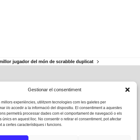
millor jugador del món de scrabble duplicat
Gestionar el consentiment
s millors experiències, utilitzem tecnologies com les galetes per
 i/o accedir a la informació del dispositiu. El consentiment a aquestes
 ens permetrà processar dades com el comportament de navegació o els
s únics en aquest lloc. No consentir o retirar el consentiment, pot afectar
 a certes característiques i funcions.