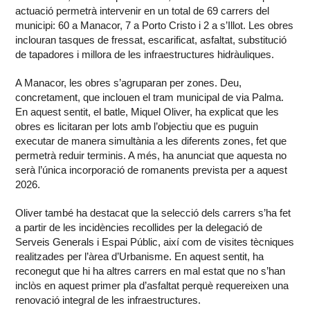
actuació permetrà intervenir en un total de 69 carrers del
municipi: 60 a Manacor, 7 a Porto Cristo i 2 a s’Illot. Les obres
inclouran tasques de fressat, escarificat, asfaltat, substitució
de tapadores i millora de les infraestructures hidràuliques.
A Manacor, les obres s’agruparan per zones. Deu,
concretament, que inclouen el tram municipal de via Palma.
En aquest sentit, el batle, Miquel Oliver, ha explicat que les
obres es licitaran per lots amb l’objectiu que es puguin
executar de manera simultània a les diferents zones, fet que
permetrà reduir terminis. A més, ha anunciat que aquesta no
serà l’única incorporació de romanents prevista per a aquest
2026.
Oliver també ha destacat que la selecció dels carrers s’ha fet
a partir de les incidències recollides per la delegació de
Serveis Generals i Espai Públic, així com de visites tècniques
realitzades per l’àrea d’Urbanisme. En aquest sentit, ha
reconegut que hi ha altres carrers en mal estat que no s’han
inclòs en aquest primer pla d’asfaltat perquè requereixen una
renovació integral de les infraestructures.