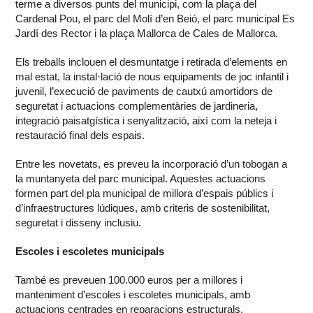
terme a diversos punts del municipi, com la plaça del
Cardenal Pou, el parc del Molí d’en Beió, el parc municipal Es
Jardí des Rector i la plaça Mallorca de Cales de Mallorca.
Els treballs inclouen el desmuntatge i retirada d’elements en
mal estat, la instal·lació de nous equipaments de joc infantil i
juvenil, l’execució de paviments de cautxú amortidors de
seguretat i actuacions complementàries de jardineria,
integració paisatgística i senyalització, així com la neteja i
restauració final dels espais.
Entre les novetats, es preveu la incorporació d’un tobogan a
la muntanyeta del parc municipal. Aquestes actuacions
formen part del pla municipal de millora d’espais públics i
d’infraestructures lúdiques, amb criteris de sostenibilitat,
seguretat i disseny inclusiu.
Escoles i escoletes municipals
També es preveuen 100.000 euros per a millores i
manteniment d’escoles i escoletes municipals, amb
actuacions centrades en reparacions estructurals,