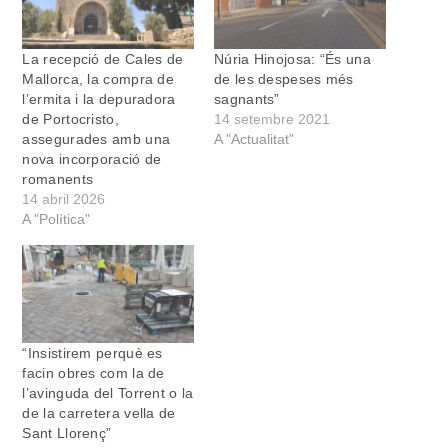
La recepció de Cales de
Núria Hinojosa: “És una
Mallorca, la compra de
de les despeses més
l’ermita i la depuradora
sagnants”
de Portocristo,
14 setembre 2021
assegurades amb una
A "Actualitat"
nova incorporació de
romanents
14 abril 2026
A "Política"
“Insistirem perquè es
facin obres com la de
l’avinguda del Torrent o la
de la carretera vella de
Sant Llorenç”