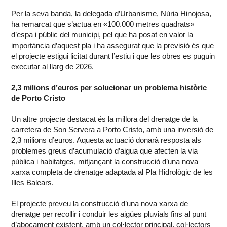
Per la seva banda, la delegada d’Urbanisme, Núria Hinojosa,
ha remarcat que s’actua en «100.000 metres quadrats»
d’espa i públic del municipi, pel que ha posat en valor la
importància d’aquest pla i ha assegurat que la previsió és que
el projecte estigui licitat durant l’estiu i que les obres es puguin
executar al llarg de 2026.
2,3 milions d’euros per solucionar un problema històric
de Porto Cristo
Un altre projecte destacat és la millora del drenatge de la
carretera de Son Servera a Porto Cristo, amb una inversió de
2,3 milions d’euros. Aquesta actuació donarà resposta als
problemes greus d’acumulació d’aigua que afecten la via
pública i habitatges, mitjançant la construcció d’una nova
xarxa completa de drenatge adaptada al Pla Hidrològic de les
Illes Balears.
El projecte preveu la construcció d’una nova xarxa de
drenatge per recollir i conduir les aigües pluvials fins al punt
d’abocament existent, amb un col·lector principal, col·lectors