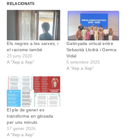
RELACIONATS
Els negres a les xarxes, i
Gatinyada virtual entre
el racisme també
Sebastià Llodrà i Germa
23 juny 2020
Vidal
A "Xep a Xep"
5 setembre 2025
A "Xep a Xep"
El ple de gener es
transforma en glosada
per uns minuts
17 gener 2026
A "Xep a Xep"