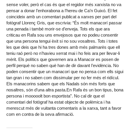
sense voler, però el cas és que el regidor més xarxista no va
pensar a donar l’enhorabona a l’hereu de Ca’n Guixó. El fet
coincideix amb un comentari publicat a xarxes per part del
fotògraf Llorenç Gris, que escrivia: “És molt manacorí passar
una penada i també morir-se d’enveja. Tots els que ara
criticau en Rafa sou uns envejosos que no podeu consentir
que una persona tengui èxit si no sou vosaltres. Tots i totes
les que deis que hi ha tres dones amb més palmarès que ell
teniu raó però no n’havieu xerrat mai i ho feis ara per llevar-li
mèrit. Els polítics que governen ara a Manacor es posen de
perfil perquè no saben què han de dir davant l’evidència. No
poden consentir que un manacorí que no pensa com ells sigui
tan gran i no saben com dissimular per no fer més el ridícul.
Els manacorins sabem que els Nadals són més forts que
nosaltres, són d’una altra pasta.En Rafa és un bon tipus, bona
persona i mooooolt bon esportista”. No cal dir que el
comentari del fotògraf ha estat objecte de polèmica i ha
merescut més de vuitanta comentaris a la xarxa, tant a favor
com en contra de la seva afirmació.