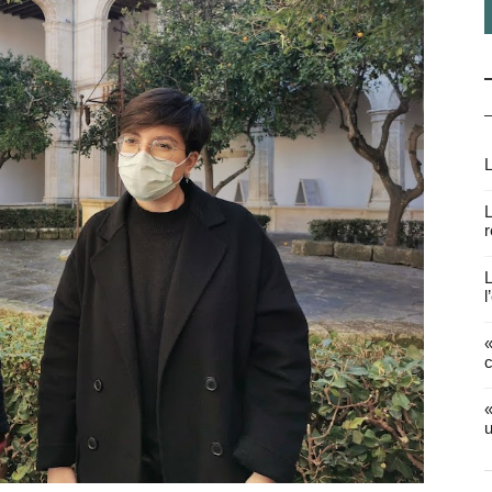
L
L
r
L
l
«
c
«
u