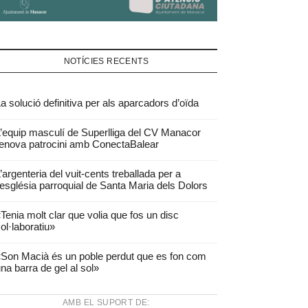
NOTÍCIES RECENTS
a solució definitiva per als aparcadors d’oïda
’equip masculí de Superlliga del CV Manacor
enova patrocini amb ConectaBalear
’argenteria del vuit-cents treballada per a
’església parroquial de Santa Maria dels Dolors
Tenia molt clar que volia que fos un disc
ol·laboratiu»
Son Macià és un poble perdut que es fon com
na barra de gel al sol»
AMB EL SUPORT DE: