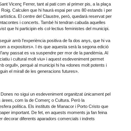
 Sant Vicenç Ferrer, tant al pati com al primer pis, a la plaça
i Roig. Calculen que hi haurà espai per uns 80 estands i per
ó artística. El centre del Claustre, però, quedarà reservat per
ntacontes i concerts. També hi tendran cabuda aquelles
ist que hi participin els col·lectius feministes del municipi.
seguir amb l’experiència positiva de fa dos anys, que hi va
 com a expositors». I és que aquesta serà la segona edició
i l’any passat es va suspendre per mor de la pandèmia. Al
iatiu i cultural molt viu» i aquest esdeveniment permet
mb orgull», perquè al municipi hi ha «dones molt potents i
guin el mirall de les generacions futures».
es Dones no sigui un esdeveniment organitzat únicament pel
es àrees, com la de Comerç o Cultura. Però la
esfera política. Els instituts de Manacor i Porto Cristo que
n paper important. De fet, en aquests moments ja fan feina
r decorar diferents aparadors comercials i indrets