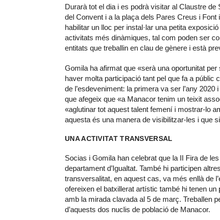
Durarà tot el dia i es podrà visitar al Claustre de
del Convent i a la plaça dels Pares Creus i Font 
habilitar un lloc per instal·lar una petita exposici
activitats més dinàmiques, tal com poden ser co
entitats que treballin en clau de gènere i està prev
Gomila ha afirmat que «serà una oportunitat per 
haver molta participació tant pel que fa a públic
de l’esdeveniment: la primera va ser l’any 2020 
que afegeix que «a Manacor tenim un teixit assoc
«aglutinar tot aquest talent femení i mostrar-lo a
aquesta és una manera de visibilitzar-les i que si
UNA ACTIVITAT TRANSVERSAL
Socias i Gomila han celebrat que la II Fira de l
departament d’Igualtat. També hi participen altr
transversalitat, en aquest cas, va més enllà de l’
ofereixen el batxillerat artístic també hi tenen u
amb la mirada clavada al 5 de març. Treballen pe
d’aquests dos nuclis de població de Manacor.