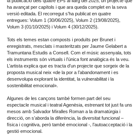
la publicació dels quatre EPs al llarg del 2025, un projecte que
ha avançat per capítols i que ara queda complet en la seva
versió editada. El recorregut s’ha publicat en quatre
entregues: Volum 1 (30/06/2025), Volum 2 (19/08/2025),
Volum 3 (01/10/2025) i Volum 4 (30/12/2025).
Tots els temes estan composts i produïts per Brunet i
enregistrats, mesclats i masteritzats per Jaume Gelabert a
Tramuntana Estudis a Consell. Com el músic assenyala, tots
els instruments són virtuals i l’única font analògica és la veu.
L’artista explica que es tracta d’un projecte que sorgeix de la
proposta musical neix «de la por a l’abandonament i es
desenvolupa explorant la identitat, la vulnerabilitat i la
sostenibilitat emocional».
Algunes de les cançons també formen part del seu
espectacle musical i teatral Agenèsia, estrenant tot just fa uns
mesos amb Salvador Miralles Roman a la dramatúrgia i
direcció, on s’aborda la diferència, la diversitat funcional –
física i cognitiva, però també emocional -, l’autoacceptació i la
gestió emocional.