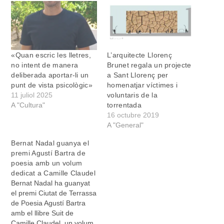
«Quan escric les lletres,
L’arquitecte Llorenç
no intent de manera
Brunet regala un projecte
deliberada aportar-li un
a Sant Llorenç per
punt de vista psicològic»
homenatjar víctimes i
11 juliol 2025
voluntaris de la
A "Cultura"
torrentada
16 octubre 2019
A "General"
Bernat Nadal guanya el
premi Agustí Bartra de
poesia amb un volum
dedicat a Camille Claudel
Bernat Nadal ha guanyat
el premi Ciutat de Terrassa
de Poesia Agustí Bartra
amb el llibre Suit de
Camille Claudel, un volum