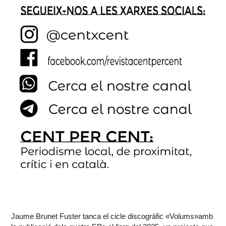
Jaume Brunet Fuster tanca el cicle discogràfic «Volums»amb