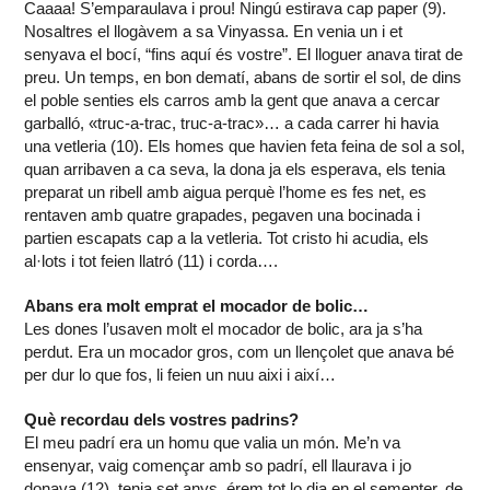
Caaaa! S’emparaulava i prou! Ningú estirava cap paper (9).
Nosaltres el llogàvem a sa Vinyassa. En venia un i et
senyava el bocí, “fins aquí és vostre”. El lloguer anava tirat de
preu. Un temps, en bon dematí, abans de sortir el sol, de dins
el poble senties els carros amb la gent que anava a cercar
garballó, «truc-a-trac, truc-a-trac»… a cada carrer hi havia
una vetleria (10). Els homes que havien feta feina de sol a sol,
quan arribaven a ca seva, la dona ja els esperava, els tenia
preparat un ribell amb aigua perquè l’home es fes net, es
rentaven amb quatre grapades, pegaven una bocinada i
partien escapats cap a la vetleria. Tot cristo hi acudia, els
al·lots i tot feien llatró (11) i corda….
Abans era molt emprat el mocador de bolic…
Les dones l’usaven molt el mocador de bolic, ara ja s’ha
perdut. Era un mocador gros, com un llençolet que anava bé
per dur lo que fos, li feien un nuu aixi i així…
Què recordau dels vostres padrins?
El meu padrí era un homu que valia un món. Me’n va
ensenyar, vaig començar amb so padrí, ell llaurava i jo
donava (12), tenia set anys, érem tot lo dia en el sementer, de