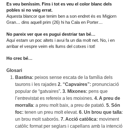
Es veu beníssim. Fins i tot es veu el color blanc dels
pobles si no vaig errat.
Aquesta blancor que tenim ben a son endret és es Migjorn
Gran… dins aquell prim (26) hi ha Cala en Porter…
No pareix ver que es pugui destriar tan bé…
Aquí estam un poc altets i avui fa un dia molt net. No, i en
arribar el vespre veim els llums del cotxes i tot!
Ho crec bé…
Glosari
Bastina:
peixos sense escata de la família dels
taurons i les rajades
2. “Capvaires”:
pronunciació
popular de “gatvaires”
. 3. Mixones:
pens que
l’entrevistat es refereix a les moixines.
4. A preu de
morralla
: a preu molt baix, a preu de patató.
5. Són
foc:
tenen un preu molt elevat.
6.
Un brou que talla
:
un brou molt saborós.
7. Acció catòlica:
moviment
catòlic format per seglars i capellans amb la intenció