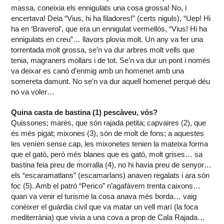
massa, coneixia els ennigulats una cosa grossa! No, i
encertava! Deia “Vius, hi ha filadores!” (certs niguls), “Uep! Hi
ha en ‘Braverol’, que era un ennigulat vermellós, “Vius! Hi ha
ennigulats en creu”… llavors plovia molt. Un any va fer una
torrentada molt grossa, se’n va dur arbres molt vells que
tenia, magraners mollars i de tot. Se’n va dur un pont i només
va deixar es canó d’enmig amb un homenet amb una
somereta damunt. No se’n va dur aquell homenet perquè déu
no va voler…
Quina casta de bastina (1) pescàveu, vós?
Quissones; marès, que són rajada petita; capvaires (2), que
és més pigat; mixones (3), són de molt de fons; a aquestes
les veníen sense cap, les mixonetes tenien la mateixa forma
que el gató, però més blanes que es gató, molt grises… sa
bastina feia preu de morralla (4), no hi havia preu de senyor…
els “escaramatlans” (escamarlans) anaven regalats i ara són
foc (5). Amb el patró “Perico” n’agafàvem trenta caixons…
quan va venir el turisme la cosa anava més borda… vaig
conèixer el guàrdia civil que va matar un vell marí (la foca
mediterrània) que vivia a una cova a prop de Cala Rajada…