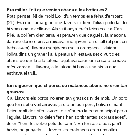
Era millor l’oli que venien abans a les botigues?
Pots pensar! Ni de molt! L’oli d’un temps era feina d’embarc
(21). Era molt amarg perquè llavors collíem l’oliva podrida. Jo
hi som anat a collir-ne. Als vuit anys me’n feien collir a Can
Pilé, la collíem d’en terra, esperaven que caigués, la madona
darrere-darrere ens arruixava, menjàvem en el tall (el punt on
treballaven), llavors menjàvem molta arengada… dúiem
l’oliva dins un graner i allà pentura hi estava set o vuit dies
abans de dur-la a la tafona, agafava calentor i encara tornava
més xereca… llavors, a la tafona hi havia una bístia que
estirava el trull..
Em digueren que el porcs de matances abans no eren tan
grassos…
Ca! Llavors els porcs no eren tan grassos ni de molt. Un porc
que feia set o vuit arroves ja era un bon porc, bativa el nan!
Feien molt de saïm llavors, el saïm era la cosa principal per a
l’aguiat. Llavors no deien “ens han sortit tantes sobrassades”,
deien “hem fet setze pots de saïm”. En fer setze pots ja n’hi
havia, no punyeta!… llavors les matances eren una altra