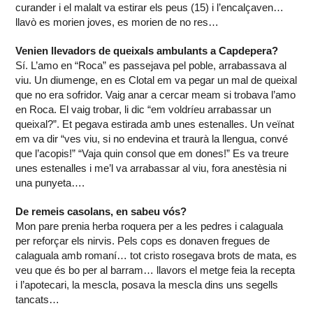
curander i el malalt va estirar els peus (15) i l’encalçaven…
llavò es morien joves, es morien de no res…
Venien llevadors de queixals ambulants a Capdepera?
Sí. L’amo en “Roca” es passejava pel poble, arrabassava al
viu. Un diumenge, en es Clotal em va pegar un mal de queixal
que no era sofridor. Vaig anar a cercar meam si trobava l’amo
en Roca. El vaig trobar, li dic “em voldríeu arrabassar un
queixal?”. Et pegava estirada amb unes estenalles. Un veïnat
em va dir “ves viu, si no endevina et traurà la llengua, convé
que l’acopis!” “Vaja quin consol que em dones!” Es va treure
unes estenalles i me’l va arrabassar al viu, fora anestèsia ni
una punyeta….
De remeis casolans, en sabeu vós?
Mon pare prenia herba roquera per a les pedres i calaguala
per reforçar els nirvis. Pels cops es donaven fregues de
calaguala amb romaní… tot cristo rosegava brots de mata, es
veu que és bo per al barram… llavors el metge feia la recepta
i l’apotecari, la mescla, posava la mescla dins uns segells
tancats…