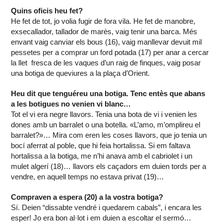
Quins oficis heu fet?
He fet de tot, jo volia fugir de fora vila. He fet de manobre,
exsecallador, tallador de marès, vaig tenir una barca. Més
envant vaig canviar els bous (16), vaig manllevar devuit mil
pessetes per a comprar un ford potada (17) per anar a cercar
la llet fresca de les vaques d’un raig de finques, vaig posar
una botiga de queviures a la plaça d’Orient.
Heu dit que tenguéreu una botiga. Tenc entès que abans
a les botigues no venien vi blanc…
Tot el vi era negre llavors. Tenia una bota de vi i venien les
dones amb un barralet o una botella. «L’amo, m’omplireu el
barralet?»… Mira com eren les coses llavors, que jo tenia un
bocí aferrat al poble, que hi feia hortalissa. Si em faltava
hortalissa a la botiga, me n’hi anava amb el cabriolet i un
mulet algerí (18)… llavors els caçadors em duien tords per a
vendre, en aquell temps no estava privat (19)…
Compraven a espera (20) a la vostra botiga?
Sí. Deien “dissabte vendré i quedarem cabals”, i encara les
esper! Jo era bon al·lot i em duien a escoltar el sermó…