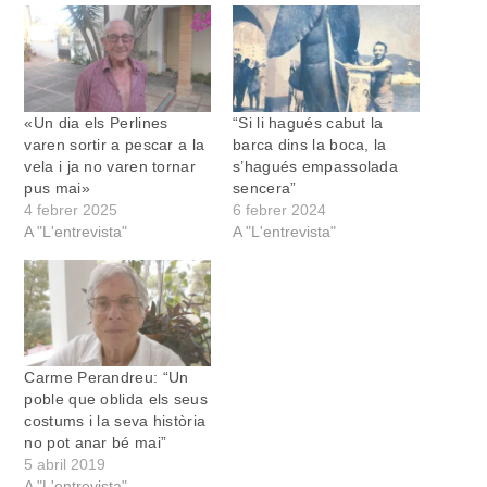
«Un dia els Perlines
“Si li hagués cabut la
varen sortir a pescar a la
barca dins la boca, la
vela i ja no varen tornar
s’hagués empassolada
pus mai»
sencera”
4 febrer 2025
6 febrer 2024
A "L'entrevista"
A "L'entrevista"
Carme Perandreu: “Un
poble que oblida els seus
costums i la seva història
no pot anar bé mai”
5 abril 2019
A "L'entrevista"