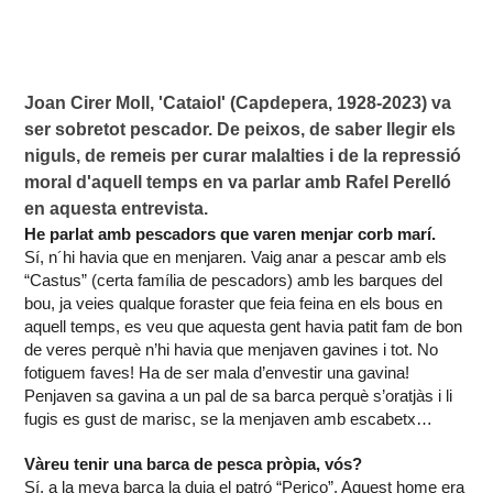
Joan Cirer Moll, 'Cataiol' (Capdepera, 1928-2023) va 
ser sobretot pescador. De peixos, de saber llegir els 
niguls, de remeis per curar malalties i de la repressió 
moral d'aquell temps en va parlar amb Rafel Perelló 
en aquesta entrevista.
He parlat amb pescadors que varen menjar corb marí.
Sí, n´hi havia que en menjaren. Vaig anar a pescar amb els
“Castus” (certa família de pescadors) amb les barques del
bou, ja veies qualque foraster que feia feina en els bous en
aquell temps, es veu que aquesta gent havia patit fam de bon
de veres perquè n’hi havia que menjaven gavines i tot. No
fotiguem faves! Ha de ser mala d’envestir una gavina!
Penjaven sa gavina a un pal de sa barca perquè s’oratjàs i li
fugis es gust de marisc, se la menjaven amb escabetx…
Vàreu tenir una barca de pesca pròpia, vós?
Sí, a la meva barca la duia el patró “Perico”. Aquest home era