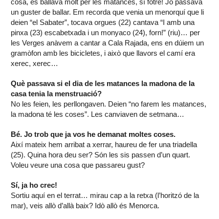
cosa, es ballava molt per les matances, sí fotre! Jo passava
un guster de ballar. Em recorda que venia un menorquí que li
deien “el Sabater”, tocava orgues (22) cantava “I amb una
pinxa (23) escabetxada i un monyaco (24), forn!” (riu)… per
les Verges anàvem a cantar a Cala Rajada, ens en dúiem un
gramòfon amb les bicicletes, i això que llavors el camí era
xerec, xerec…
Què passava si el dia de les matances la madona de la
casa tenia la menstruació?
No les feien, les perllongaven. Deien “no farem les matances,
la madona té les coses”. Les canviaven de setmana…
Bé. Jo trob que ja vos he demanat moltes coses.
Així mateix hem arribat a xerrar, haureu de fer una triadella
(25). Quina hora deu ser? Són les sis passen d’un quart.
Voleu veure una cosa que passareu gust?
Sí, ja ho crec!
Sortiu aquí en el terrat… mirau cap a la retxa (l’horitzó de la
mar), veis allò d’allà baix? Idò allò és Menorca.