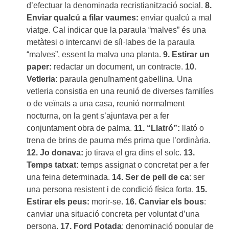
d’efectuar la denominada recristianització social.
8.
Enviar qualcú a filar vaumes:
enviar qualcú a mal
viatge. Cal indicar que la paraula “malves” és una
metàtesi o intercanvi de síl·labes de la paraula
“malves”, essent la malva una planta.
9. Estirar un
paper:
redactar un document, un contracte.
10.
Vetleria:
paraula genuïnament gabellina. Una
vetleria consistia en una reunió de diverses familíes
o de veïnats a una casa, reunió normalment
nocturna, on la gent s’ajuntava per a fer
conjuntament obra de palma.
11. “Llatró”:
llató o
trena de brins de pauma més prima que l’ordinària.
12. Jo donava:
jo tirava el gra dins el solc.
13.
Temps tatxat:
temps assignat o concretat per a fer
una feina determinada.
14. Ser de pell de ca
: ser
una persona resistent i de condició física forta.
15.
Estirar els peus:
morir-se.
16. Canviar els bous
:
canviar una situació concreta per voluntat d’una
persona.
17. Ford Potada
: denominació popular de