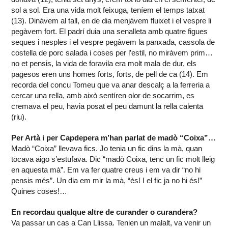
sol a sol. Era una vida molt feixuga, teníem el temps tatxat
(13). Dinàvem al tall, en de dia menjàvem fluixet i el vespre li
pegàvem fort. El padrí duia una senalleta amb quatre figues
seques i nesples i el vespre pegàvem la panxada, cassola de
costella de porc salada i coses per l’estil, no miràvem prim…
no et pensis, la vida de foravila era molt mala de dur, els
pagesos eren uns homes forts, forts, de pell de ca (14). Em
recorda del concu Tomeu que va anar descalç a la ferreria a
cercar una rella, amb això sentíren olor de socarrim, es
cremava el peu, havia posat el peu damunt la rella calenta
(riu).
Per Artà i per Capdepera m’han parlat de madò “Coixa”…
Madò “Coixa” llevava fics. Jo tenia un fic dins la mà, quan
tocava aigo s’estufava. Dic “madò Coixa, tenc un fic molt lleig
en aquesta mà”. Em va fer quatre creus i em va dir “no hi
pensis més”. Un dia em mir la mà, “ès! I el fic ja no hi és!”
Quines coses!…
En recordau qualque altre de curander o curandera?
Va passar un cas a Can Llissa. Tenien un malalt, va venir un