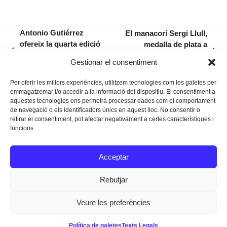
Antonio Gutiérrez
El manacorí Sergi Llull,
ofereix la quarta edició
medalla de plata a
previous
next
del curs de Iaido al
l’Spain Skills de Xapa i
Gestionar el consentiment
post:
post:
Renshinkan
Pintura
Per oferir les millors experiències, utilitzem tecnologies com les galetes per
emmagatzemar i/o accedir a la informació del dispositiu. El consentiment a
aquestes tecnologies ens permetrà processar dades com el comportament
de navegació o els identificadors únics en aquest lloc. No consentir o
retirar el consentiment, pot afectar negativament a certes característiques i
funcions.
Instagram
Facebook
Twitter
Acceptar
Texts Legals
Rebutjar
Veure les preferències
Dissenyat a
Ideograma
Política de galetes
Texts Legals