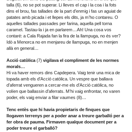
talla (6), no se pot superar. Li lleves el cap i la coa i la fots
dins el brou, fas tallades de la part d’enmig i fas un aguiat de
patates amb picada i et llepes els dits, ja m’ho contareu. O
aquelles tallades passades per farina, aquella pell torna
caramel. Tastau-la i ja en parlarem…Ah! Una cosa vos
contaré: a Cala Rajada fan la fira de la llampuga, no és ver?
Idò a Menorca no en menjareu de llampuga, no en menjen
allà en general…
Acció catòlica
(7)
vigilava el compliment de les normes
morals…
Hi va haver remors dins Capdepera. Vaig tenir una mica de
topada amb els d’Acció catòlica. Un vespre que ballava
d’aferrat vengueren a cercar-me els d’Acció catòlica, no
volíen que ballassin d’aferrats. M’hi vaig enfrontar, no varen
poder, els vaig enviar a filar vaumes (8)…
Tenc entès que hi havia propietaris de finques que
llogaven terrenys per a poder anar a treure garballó per a
fer obra de pauma. Firmaven qualque document per a
poder treure el garballó?