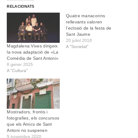
RELACIONATS
Quatre manacorins
rellevants valoren
l’eclosió de la festa de
Sant Jaume
20 juliol 2018
Magdalena Vives dirigeix
A "Societat"
la nova adaptació de «La
Comèdia de Sant Antoni»
8 gener 2025
A "Cultura"
Mostradors, frontis i
fotografies, els concursos
que els Amics de Sant
Antoni no suspenen
9 novembre 2020