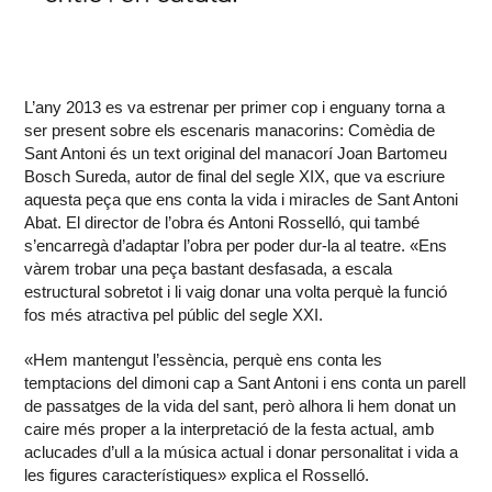
L’any 2013 es va estrenar per primer cop i enguany torna a
ser present sobre els escenaris manacorins: Comèdia de
Sant Antoni és un text original del manacorí Joan Bartomeu
Bosch Sureda, autor de final del segle XIX, que va escriure
aquesta peça que ens conta la vida i miracles de Sant Antoni
Abat. El director de l’obra és Antoni Rosselló, qui també
s’encarregà d’adaptar l’obra per poder dur-la al teatre. «Ens
vàrem trobar una peça bastant desfasada, a escala
estructural sobretot i li vaig donar una volta perquè la funció
fos més atractiva pel públic del segle XXI.
«Hem mantengut l’essència, perquè ens conta les
temptacions del dimoni cap a Sant Antoni i ens conta un parell
de passatges de la vida del sant, però alhora li hem donat un
caire més proper a la interpretació de la festa actual, amb
aclucades d’ull a la música actual i donar personalitat i vida a
les figures característiques» explica el Rosselló.