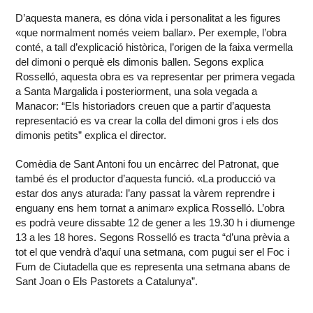
D’aquesta manera, es dóna vida i personalitat a les figures
«que normalment només veiem ballar». Per exemple, l’obra
conté, a tall d’explicació històrica, l’origen de la faixa vermella
del dimoni o perquè els dimonis ballen. Segons explica
Rosselló, aquesta obra es va representar per primera vegada
a Santa Margalida i posteriorment, una sola vegada a
Manacor: “Els historiadors creuen que a partir d’aquesta
representació es va crear la colla del dimoni gros i els dos
dimonis petits” explica el director.
Comèdia de Sant Antoni fou un encàrrec del Patronat, que
també és el productor d’aquesta funció. «La producció va
estar dos anys aturada: l’any passat la vàrem reprendre i
enguany ens hem tornat a animar» explica Rosselló. L’obra
es podrà veure dissabte 12 de gener a les 19.30 h i diumenge
13 a les 18 hores. Segons Rosselló es tracta “d’una prèvia a
tot el que vendrà d’aquí una setmana, com pugui ser el Foc i
Fum de Ciutadella que es representa una setmana abans de
Sant Joan o Els Pastorets a Catalunya”.