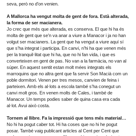
seva, però no d’on venien.
A Mallorca ha vengut molta de gent de fora. Està alterada,
la forma de ser macianera.
Jo crec que més que alterada, es conserva. El que hi ha és
molta de gent que se’n va anar a viure a Manacor i ja no han
volgut ser macianers. La gent que ha vengut a viure aquí sí
que s’ha integrat i participa. En canvi, n’hi ha que venen més
per la tranquil·litat que hi ha, que no hi fan vida, i que es
converteixen en gent de pas. No van a la farmàcia, no van al
súper. En aquest sentit estan molt mées integrats els
marroquins que no altra gent que fa servir Son Macià com un
poble dormitori. Venen per tres mesos, canvien de feina i
parteixen. Amb els al·lots a escola també s’ha conegut un
canvi molt gros. En venen molts de Cales, i també de
Manacor. Un temps podies saber de quina casa era cada
al·lot. Avui això costa.
Tornem al llibre. Fa la impressió que tens més material…
No hi ha pogut caber tot. Hi ha coses que no hi he pogut
posar. També vaig publicant articles al Cent per Cent que