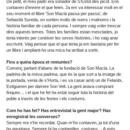
De petit, el meu padrí era sonador de S’Estol des picot. Ens
contaven d’enrere el que feien. Ja em va interessar molt en el
seu moment el llibre ‘Son Macià passa per passa’, de
Sebastià Sureda, on sortien molts de noms i malnoms i la
història familiar de cada persona. I sempre vaig voler trescar
dins aquests temes. Totes les famílies estan mesclades, jo
tenia interès per conèixer les seves històries, i ho vaig anar
escrivint. Vaig pensar que el que tenia ja em bastaria per fer
un llibre i ampliant-ho una mica ha arribat a sortir.
Fins a quina època et remuntes?
Començ parlant d’abans de la fundació de Son Macià. La
padrina de la meva padrina, que és la que surt a la imatge de
la portada, venia de s’Horta, i es va casar amb un de Felanitx.
Estigueren per darrere Son Vell. La gent anava comprant
finques… i el que he fet ha estat seguir tota la història del
poble a través de les festes i els costums.
Com ho has fet? Has entrevistat la gent major? Has
enregistrat les converses?
Sempre me n’he recordat. Quan m’ho contaven, ja tot d’una
ho apuntava. Sempre hi ha contarelles, costums… A més,