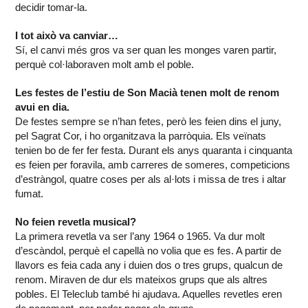
decidir tomar-la.
I tot això va canviar…
Sí, el canvi més gros va ser quan les monges varen partir,
perquè col·laboraven molt amb el poble.
Les festes de l’estiu de Son Macià tenen molt de renom
avui en dia.
De festes sempre se n’han fetes, però les feien dins el juny,
pel Sagrat Cor, i ho organitzava la parròquia. Els veïnats
tenien bo de fer fer festa. Durant els anys quaranta i cinquanta
es feien per foravila, amb carreres de someres, competicions
d’estràngol, quatre coses per als al·lots i missa de tres i altar
fumat.
No feien revetla musical?
La primera revetla va ser l’any 1964 o 1965. Va dur molt
d’escàndol, perquè el capellà no volia que es fes. A partir de
llavors es feia cada any i duien dos o tres grups, qualcun de
renom. Miraven de dur els mateixos grups que als altres
pobles. El Teleclub també hi ajudava. Aquelles revetles eren