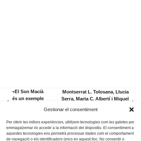
«El Son Macià
Montserrat L. Tolosana, Llucia
és un exemple
Serra, Marta C. Albertí i Miquel
previous
next
de futbol
Vidal, guanyadores dels Ciutat de
Gestionar el consentiment
post:
post:
popular»
Manacor 2026
Per oferir les millors experiències, utilitzem tecnologies com les galetes per
emmagatzemar i/o accedir a la informació del dispositiu. El consentiment a
aquestes tecnologies ens permetrà processar dades com el comportament
de navegació o els identificadors únics en aquest lloc. No consentir o