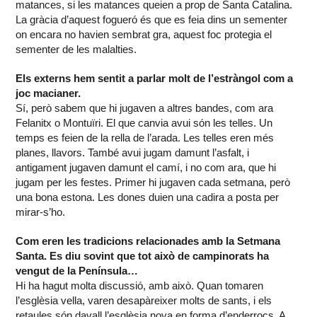
matances, si les matances queien a prop de Santa Catalina.
La gràcia d’aquest fogueró és que es feia dins un sementer
on encara no havien sembrat gra, aquest foc protegia el
sementer de les malalties.
Els externs hem sentit a parlar molt de l’estràngol com a
joc macianer.
Sí, però sabem que hi jugaven a altres bandes, com ara
Felanitx o Montuïri. El que canvia avui són les telles. Un
temps es feien de la rella de l’arada. Les telles eren més
planes, llavors. També avui jugam damunt l’asfalt, i
antigament jugaven damunt el camí, i no com ara, que hi
jugam per les festes. Primer hi jugaven cada setmana, però
una bona estona. Les dones duien una cadira a posta per
mirar-s’ho.
Com eren les tradicions relacionades amb la Setmana
Santa. Es diu sovint que tot això de campinorats ha
vengut de la Península…
Hi ha hagut molta discussió, amb això. Quan tomaren
l’esglèsia vella, varen desapàreixer molts de sants, i els
retaules són davall l’esglèsia nova en forma d’enderrocs. A