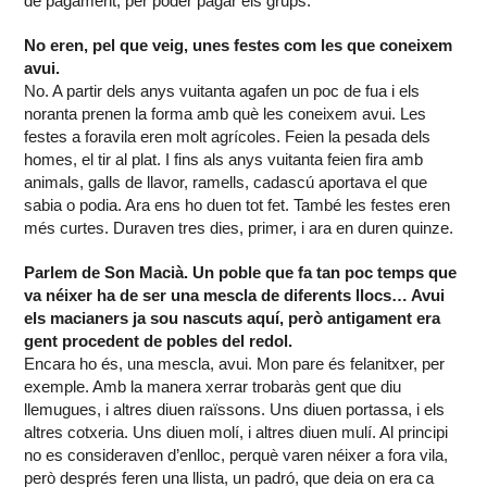
de pagament, per poder pagar els grups.
No eren, pel que veig, unes festes com les que coneixem
avui.
No. A partir dels anys vuitanta agafen un poc de fua i els
noranta prenen la forma amb què les coneixem avui. Les
festes a foravila eren molt agrícoles. Feien la pesada dels
homes, el tir al plat. I fins als anys vuitanta feien fira amb
animals, galls de llavor, ramells, cadascú aportava el que
sabia o podia. Ara ens ho duen tot fet. També les festes eren
més curtes. Duraven tres dies, primer, i ara en duren quinze.
Parlem de Son Macià. Un poble que fa tan poc temps que
va néixer ha de ser una mescla de diferents llocs… Avui
els macianers ja sou nascuts aquí, però antigament era
gent procedent de pobles del redol.
Encara ho és, una mescla, avui. Mon pare és felanitxer, per
exemple. Amb la manera xerrar trobaràs gent que diu
llemugues, i altres diuen raïssons. Uns diuen portassa, i els
altres cotxeria. Uns diuen molí, i altres diuen mulí. Al principi
no es consideraven d’enlloc, perquè varen néixer a fora vila,
però després feren una llista, un padró, que deia on era ca