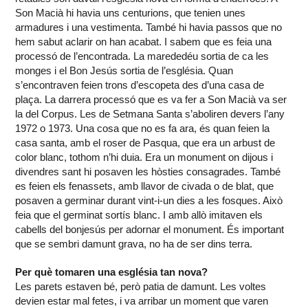
Son Macià hi havia uns centurions, que tenien unes
armadures i una vestimenta. També hi havia passos que no
hem sabut aclarir on han acabat. I sabem que es feia una
processó de l’encontrada. La marededéu sortia de ca les
monges i el Bon Jesús sortia de l’església. Quan
s’encontraven feien trons d’escopeta des d’una casa de
plaça. La darrera processó que es va fer a Son Macià va ser
la del Corpus. Les de Setmana Santa s’aboliren devers l’any
1972 o 1973. Una cosa que no es fa ara, és quan feien la
casa santa, amb el roser de Pasqua, que era un arbust de
color blanc, tothom n’hi duia. Era un monument on dijous i
divendres sant hi posaven les hòsties consagrades. També
es feien els fenassets, amb llavor de civada o de blat, que
posaven a germinar durant vint-i-un dies a les fosques. Això
feia que el germinat sortís blanc. I amb allò imitaven els
cabells del bonjesús per adornar el monument. És important
que se sembri damunt grava, no ha de ser dins terra.
Per què tomaren una església tan nova?
Les parets estaven bé, però patia de damunt. Les voltes
devien estar mal fetes, i va arribar un moment que varen