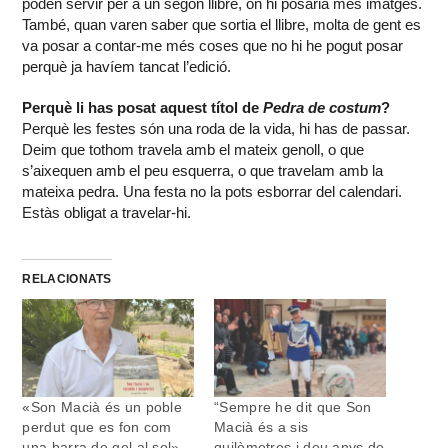
poden servir per a un segon llibre, on hi posaria més imatges.
També, quan varen saber que sortia el llibre, molta de gent es
va posar a contar-me més coses que no hi he pogut posar
perquè ja havíem tancat l’edició.
Perquè li has posat aquest títol de
Pedra de costum
?
Perquè les festes són una roda de la vida, hi has de passar.
Deim que tothom travela amb el mateix genoll, o que
s’aixequen amb el peu esquerra, o que travelam amb la
mateixa pedra. Una festa no la pots esborrar del calendari.
Estàs obligat a travelar-hi.
RELACIONATS
«Son Macià és un poble
“Sempre he dit que Son
perdut que es fon com
Macià és a sis
una barra de gel al sol»
quilòmetres i deu anys de