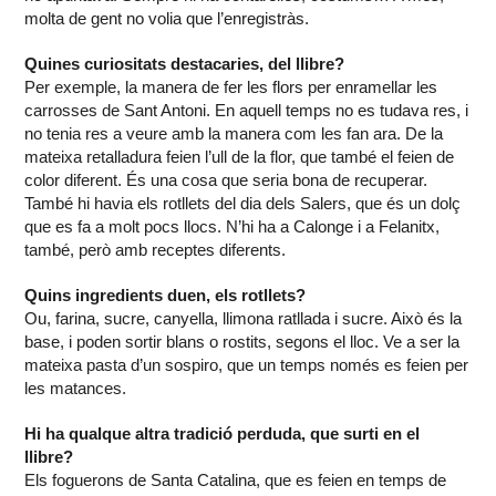
molta de gent no volia que l’enregistràs.
Quines curiositats destacaries, del llibre?
Per exemple, la manera de fer les flors per enramellar les
carrosses de Sant Antoni. En aquell temps no es tudava res, i
no tenia res a veure amb la manera com les fan ara. De la
mateixa retalladura feien l’ull de la flor, que també el feien de
color diferent. És una cosa que seria bona de recuperar.
També hi havia els rotllets del dia dels Salers, que és un dolç
que es fa a molt pocs llocs. N’hi ha a Calonge i a Felanitx,
també, però amb receptes diferents.
Quins ingredients duen, els rotllets?
Ou, farina, sucre, canyella, llimona ratllada i sucre. Això és la
base, i poden sortir blans o rostits, segons el lloc. Ve a ser la
mateixa pasta d’un sospiro, que un temps només es feien per
les matances.
Hi ha qualque altra tradició perduda, que surti en el
llibre?
Els foguerons de Santa Catalina, que es feien en temps de