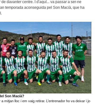
de davanter centre. I d'aquí... va passar a ser-ne 
gran temporada aconseguida pel Son Macià, que ha 
.

 del Son Macià?
a mitjan lloc i em vaig retirar. L’entrenador ho va deixar i jo