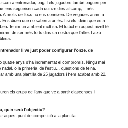
o com a entrenador, pag. I els jugadors també paguen per
 que ens segueixen cada quinze dies al camp, i més
. A molts de llocs no ens coneixen. De vegades anam a
. Ens diuen que no saben a on és. I si els deim que és a
n. Tenim un ambient molt sa. El futbol en aquest nivell té
iram de ser més forts dins ca nostra que l’altre. I això
blesa.
ntrenador li ve just poder configurar l’onze, de
res o quatre anys s’ha incrementat el compromís. Ningú mai
e nadal, o la primeria de l’estiu… qüestions de feina,
amb una plantilla de 25 jugadors i hem acabat amb 22.
ren els grups de l’any que ve a partir d’ascensos i
, quin serà l’objectiu?
r aquest punt de competició a la plantilla.