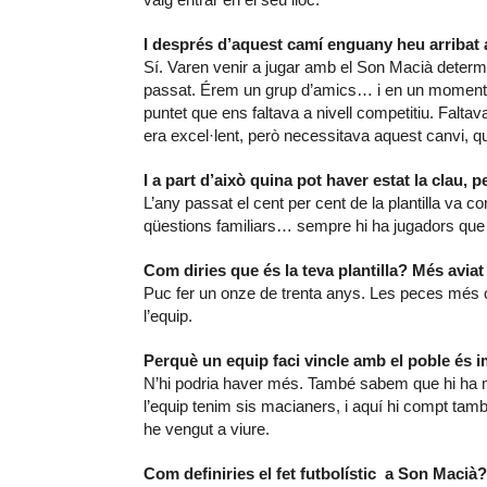
I després d’aquest camí enguany heu arribat a 
Sí. Varen venir a jugar amb el Son Macià determ
passat. Érem un grup d’amics… i en un moment d
puntet que ens faltava a nivell competitiu. Falta
era excel·lent, però necessitava aquest canvi, q
I a part d’això quina pot haver estat la clau,
L’any passat el cent per cent de la plantilla va c
qüestions familiars… sempre hi ha jugadors que
Com diries que és la teva plantilla? Més avia
Puc fer un onze de trenta anys. Les peces més 
l’equip.
Perquè un equip faci vincle amb el poble és 
N’hi podria haver més. També sabem que hi ha m
l’equip tenim sis macianers, i aquí hi compt tamb
he vengut a viure.
Com definiries el fet futbolístic a Son Macià?