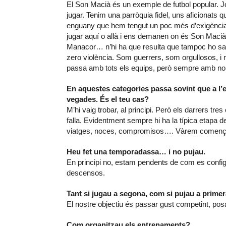
El Son Macià és un exemple de futbol popular. J
jugar. Tenim una parròquia fidel, uns aficionats
enguany que hem tengut un poc més d’exigència
jugar aquí o allà i ens demanen on és Son Macià
Manacor… n’hi ha que resulta que tampoc ho sabe
zero violència. Som guerrers, som orgullosos, i m
passa amb tots els equips, però sempre amb no
En aquestes categories passa sovint que a l’e
vegades. És el teu cas?
M’hi vaig trobar, al principi. Però els darrers t
falla. Evidentment sempre hi ha la típica etapa d
viatges, noces, compromisos…. Vàrem començar 
Heu fet una temporadassa… i no pujau.
En principi no, estam pendents de com es configu
descensos.
Tant si jugau a segona, com si pujau a primera
El nostre objectiu és passar gust competint, posa
Com organitzau els entrenaments?