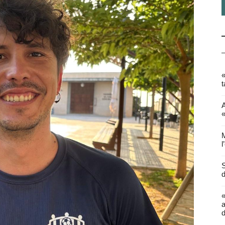
«
t
A
«
M
l
S
d
a
d