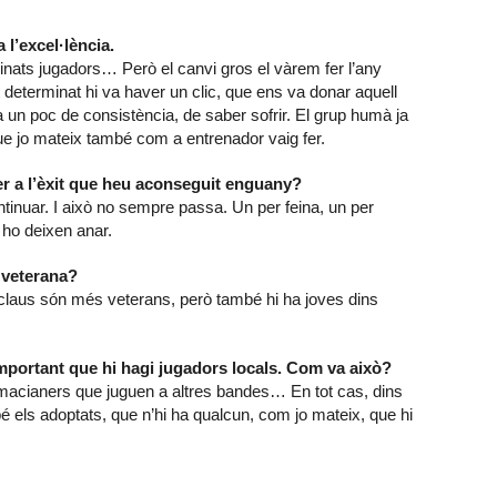
l’excel·lència.
inats jugadors… Però el canvi gros el vàrem fer l’any
eterminat hi va haver un clic, que ens va donar aquell
va un poc de consistència, de saber sofrir. El grup humà ja
ue jo mateix també com a entrenador vaig fer.
 per a l’èxit que heu aconseguit enguany?
ontinuar. I això no sempre passa. Un per feina, un per
 ho deixen anar.
t veterana?
claus són més veterans, però també hi ha joves dins
important que hi hagi jugadors locals. Com va això?
acianers que juguen a altres bandes… En tot cas, dins
é els adoptats, que n’hi ha qualcun, com jo mateix, que hi