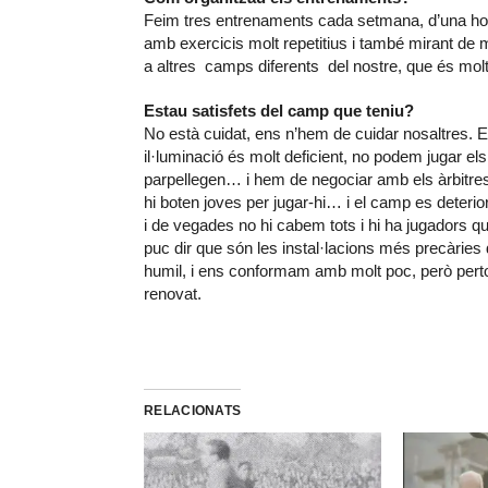
Feim tres entrenaments cada setmana, d’una hora
amb exercicis molt repetitius i també mirant de m
a altres camps diferents del nostre, que és mol
Estau satisfets del camp que teniu?
No està cuidat, ens n’hem de cuidar nosaltres. E
il·luminació és molt deficient, no podem jugar e
parpellegen… i hem de negociar amb els àrbitres 
hi boten joves per jugar-hi… i el camp es deterio
i de vegades no hi cabem tots i hi ha jugadors 
puc dir que són les instal·lacions més precàries 
humil, i ens conformam amb molt poc, però perto
renovat.
RELACIONATS