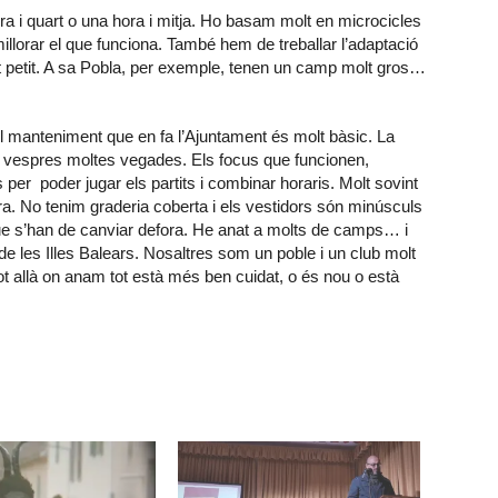
 i quart o una hora i mitja. Ho basam molt en microcicles
illorar el que funciona. També hem de treballar l’adaptació
t petit. A sa Pobla, per exemple, tenen un camp molt gros…
l manteniment que en fa l’Ajuntament és molt bàsic. La
ls vespres moltes vegades. Els focus que funcionen,
per poder jugar els partits i combinar horaris. Molt sovint
ra. No tenim graderia coberta i els vestidors són minúsculs
que s’han de canviar defora. He anat a molts de camps… i
de les Illes Balears. Nosaltres som un poble i un club molt
t allà on anam tot està més ben cuidat, o és nou o està