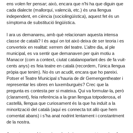
ens volen fer pensar; això, encara que n’hi ha que diguin que
cada dialecte (mallorquí, valencià, etc.) és una llengua
independent, en ciència (sociolingüística), aquest fet és un
símptoma de substitució lingüística.
I ara us demanareu, amb què relacionam aquesta intensa
classe de català? I és aquí on tot això deixa de ser teoria i es
converteix en realitat: xerrem del teatre. L’altre dia, al ple
municipal, es va sentir que demanaven per quin motiu a
Manacor (com a context, ciutat catalanoparlant des de fa vuit-
cents anys) es feia teatre en català (recordem, l’única llengua
pròpia que tenim). No és un acudit, encara que ho pareixi.
Potser el Teatre Municipal s’hauria de dir Gemengentheater i
representar les obres en luxemburguès? Crec que la
pregunta es contesta per si mateixa. Qui va formular-la, però
(clarament), feia referència a la gran llengua totpoderosa, el
castellà, llengua que curiosament és la que ha induït a la
minorització del català (aquí es connecta tot allò que hem
comentat abans) i s’ha anat nodrint lentament i constantment
de la nostra.