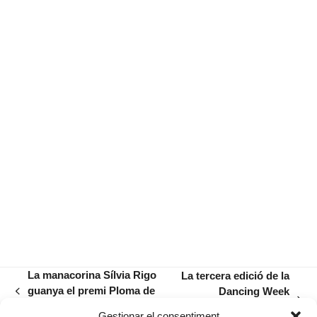
La manacorina Sílvia Rigo
La tercera edició de la
guanya el premi Ploma de
Dancing Week
previous
next
Ferro 2026 de Capdepera
comença aquest
post:
Gestionar el consentiment