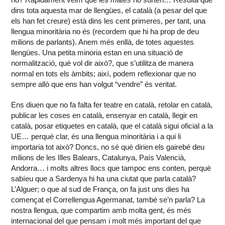
dins tota aquesta mar de llengües, el català (a pesar del que
els han fet creure) està dins les cent primeres, per tant, una
llengua minoritària no és (recordem que hi ha prop de deu
milions de parlants). Anem més enllà, de totes aquestes
llengües. Una petita minoria estan en una situació de
normalització, què vol dir això?, que s’utilitza de manera
normal en tots els àmbits; així, podem reflexionar que no
sempre allò que ens han volgut “vendre” és veritat.
Ens diuen que no fa falta fer teatre en català, retolar en català,
publicar les coses en català, ensenyar en català, llegir en
català, posar etiquetes en català, que el català sigui oficial a la
UE… perquè clar, és una llengua minoritària i a qui li
importaria tot això? Doncs, no sé què dirien els gairebé deu
milions de les Illes Balears, Catalunya, País Valencià,
Andorra… i molts altres llocs que tampoc ens conten, perquè
sabíeu que a Sardenya hi ha una ciutat que parla català?
L’Alguer; o que al sud de França, on fa just uns dies ha
començat el Correllengua Agermanat, també se’n parla? La
nostra llengua, que compartim amb molta gent, és més
internacional del que pensam i molt més important del que