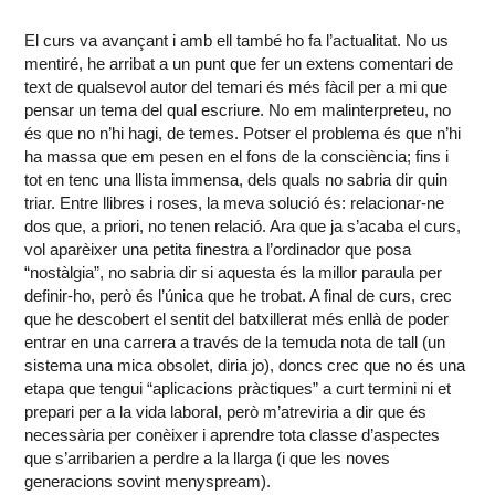
El curs va avançant i amb ell també ho fa l’actualitat. No us
mentiré, he arribat a un punt que fer un extens comentari de
text de qualsevol autor del temari és més fàcil per a mi que
pensar un tema del qual escriure. No em malinterpreteu, no
és que no n’hi hagi, de temes. Potser el problema és que n’hi
ha massa que em pesen en el fons de la consciència; fins i
tot en tenc una llista immensa, dels quals no sabria dir quin
triar. Entre llibres i roses, la meva solució és: relacionar-ne
dos que, a priori, no tenen relació. Ara que ja s’acaba el curs,
vol aparèixer una petita finestra a l’ordinador que posa
“nostàlgia”, no sabria dir si aquesta és la millor paraula per
definir-ho, però és l’única que he trobat. A final de curs, crec
que he descobert el sentit del batxillerat més enllà de poder
entrar en una carrera a través de la temuda nota de tall (un
sistema una mica obsolet, diria jo), doncs crec que no és una
etapa que tengui “aplicacions pràctiques” a curt termini ni et
prepari per a la vida laboral, però m’atreviria a dir que és
necessària per conèixer i aprendre tota classe d’aspectes
que s’arribarien a perdre a la llarga (i que les noves
generacions sovint menyspream).