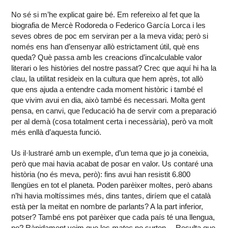
No sé si m’he explicat gaire bé. Em refereixo al fet que la
biografia de Mercè Rodoreda o Federico García Lorca i les
seves obres de poc em serviran per a la meva vida; però si
només ens han d’ensenyar allò estrictament útil, què ens
queda? Què passa amb les creacions d’incalculable valor
literari o les històries del nostre passat? Crec que aquí hi ha la
clau, la utilitat resideix en la cultura que hem après, tot allò
que ens ajuda a entendre cada moment històric i també el
que vivim avui en dia, això també és necessari. Molta gent
pensa, en canvi, que l’educació ha de servir com a preparació
per al demà (cosa totalment certa i necessària), però va molt
més enllà d’aquesta funció.
Us il·lustraré amb un exemple, d’un tema que jo ja coneixia,
però que mai havia acabat de posar en valor. Us contaré una
història (no és meva, però): fins avui han resistit 6.800
llengües en tot el planeta. Poden parèixer moltes, però abans
n’hi havia moltíssimes més, dins tantes, diríem que el català
està per la meitat en nombre de parlants? A la part inferior,
potser? També ens pot parèixer que cada país té una llengua,
no? Ràpidament veim que les
mates
no surten… Resulta que