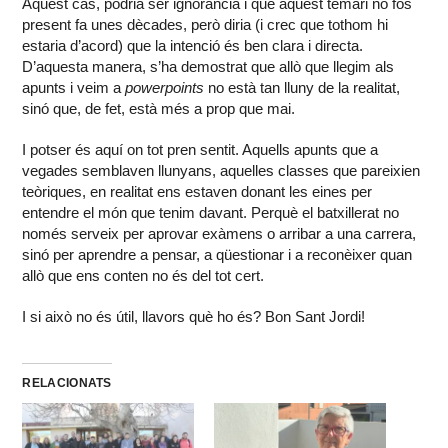
Aquest cas, podria ser ignorància i que aquest temari no fos
present fa unes dècades, però diria (i crec que tothom hi
estaria d’acord) que la intenció és ben clara i directa.
D’aquesta manera, s’ha demostrat que allò que llegim als
apunts i veim a
powerpoints
no està tan lluny de la realitat,
sinó que, de fet, està més a prop que mai.
I potser és aquí on tot pren sentit. Aquells apunts que a
vegades semblaven llunyans, aquelles classes que pareixien
teòriques, en realitat ens estaven donant les eines per
entendre el món que tenim davant. Perquè el batxillerat no
només serveix per aprovar exàmens o arribar a una carrera,
sinó per aprendre a pensar, a qüestionar i a reconèixer quan
allò que ens conten no és del tot cert.
I si això no és útil, llavors què ho és? Bon Sant Jordi!
RELACIONATS