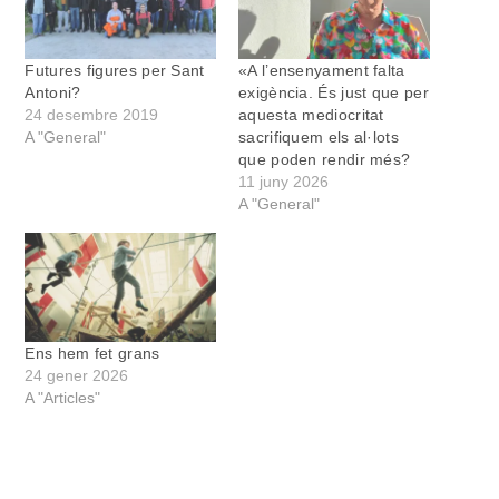
Futures figures per Sant
«A l’ensenyament falta
Antoni?
exigència. És just que per
24 desembre 2019
aquesta mediocritat
A "General"
sacrifiquem els al·lots
que poden rendir més?
11 juny 2026
A "General"
Ens hem fet grans
24 gener 2026
A "Articles"