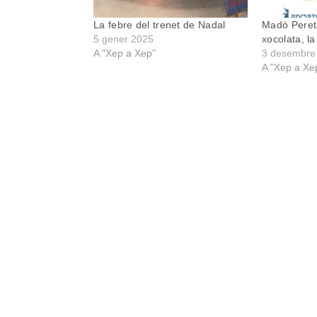
La febre del trenet de Nadal
Madò Pereta
5 gener 2025
xocolata, l
A "Xep a Xep"
3 desembre
A "Xep a Xe