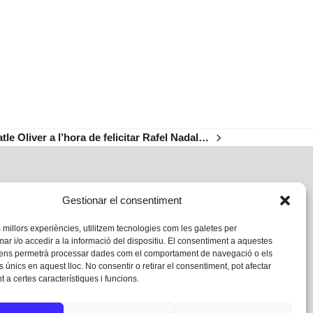
le Oliver a l’hora de felicitar Rafel Nadal…
Gestionar el consentiment
s millors experiències, utilitzem tecnologies com les galetes per
 i/o accedir a la informació del dispositiu. El consentiment a aquestes
 ens permetrà processar dades com el comportament de navegació o els
s únics en aquest lloc. No consentir o retirar el consentiment, pot afectar
 a certes característiques i funcions.