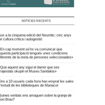
NOTÍCIES RECENTS
us a la cinquena edició del Neuròtic: cinc anys
e cultura crítica i autogestió
«En cap moment se’ns va comunicar que
questa participació tengués unes condicions
iferents de la resta de persones seleccionades»
Que aquest any sigui el darrer que ses
ajestats okupin el Museu Saridakis»
ins a 10 usuaris cada hora han emprat les sales
’estudi de les biblioteques de Manacor
uines veritats ens amaguen sobre la granja de
Son Brau?