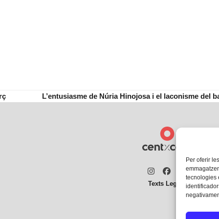
rç
L’entusiasme de Núria Hinojosa i el laconisme del bat
next
post:
Per oferir le
emmagatzemar
Instagram
Facebook
Twitter
tecnologies
Texts Legals
identificador
negativament