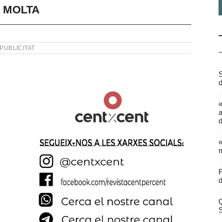
A MOLTA
PUBLICITAT
S
d
a
d
«
m
F
d
Q