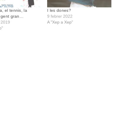
, el tennis, la
I les dones?
a gent gran…
9 febrer 2022
 2019
A "Xep a Xep"
p"