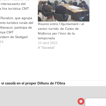
interessants del
a fira turística CMT
 Ruralcor, que agrupa
nts turístics rurals del
Reunió entre l’Ajuntament i el
Manacor, participa de
sector turístic de Cales de
manya CMT
Mallorca per l’inici de la
dern de Stuttgart
temporada
amb l’objectiu de
016
10 abril 2022
les activitats que
"
A "Societat"
orn natural i rural de
xí, a més de mostrar
ferta d’allotjaments
acor ha donat a…
 vi casolà en el proper Dilluns de l’Obra