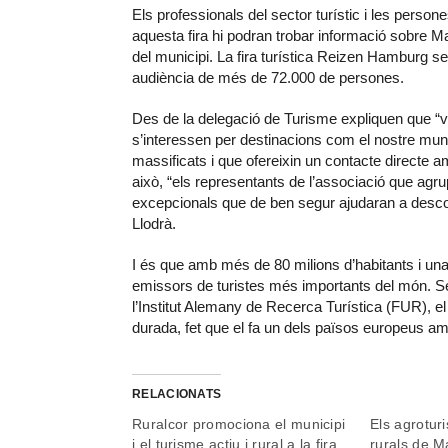
Els professionals del sector turístic i les pers
aquesta fira hi podran trobar informació sobre Man
del municipi. La fira turística Reizen Hamburg se
audiència de més de 72.000 de persones.
Des de la delegació de Turisme expliquen que “v
s’interessen per destinacions com el nostre muni
massificats i que ofereixin un contacte directe am
això, “els representants de l’associació que agr
excepcionals que de ben segur ajudaran a descobr
Llodrà.
I és que amb més de 80 milions d’habitants i un
emissors de turistes més importants del món. S
l’Institut Alemany de Recerca Turística (FUR), el
durada, fet que el fa un dels països europeus a
RELACIONATS
Ruralcor promociona el municipi
Els agroturi
i el turisme actiu i rural a la fira
rurals de M