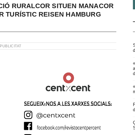
ACIÓ RURALCOR SITUEN MANACOR
OR TURÍSTIC REISEN HAMBURG
S
PUBLICITAT
d
a
d
«
m
F
d
Q