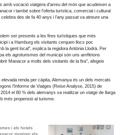
ones amb vocació viatgera d’arreu del món que acudeixen a
acor i també sobre l’oferta turística, comercial i cultural
 celebra des de fa 40 anys i l’any passat va atreure una
olem ser presents a les fires turístiques que més
cipi i a Hamburg els visitants cerquen llocs poc
b la gent local”, explica la regidora Antònia Llodrà. Per
upa els agroturismes del municipi són uns amfitrions
ir Manacor a molts dels visitants de la fira”, afegeix
a elevada renda per càpita, Alemanya és un dels mercats
egons l’Informe de Viatges (Reise Analyse, 2015) de
 2014 el 80 % dels alemanys va realitzar un viatge de llarga
mb més propensió al turisme.
smes i els hotels
anacor mostren els