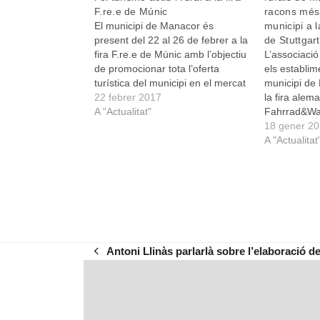
F.re.e de Múnic
racons més 
El municipi de Manacor és
municipi a l
present del 22 al 26 de febrer a la
de Stuttgart
fira F.re.e de Múnic amb l’objectiu
L’associació
de promocionar tota l’oferta
els establime
turística del municipi en el mercat
municipi de 
alemany. La fira de Múnic és la
22 febrer 2017
la fira ale
més antiga de la regió de Baviera
A "Actualitat"
Fahrrad&Wan
i recull milers de destinacions
(Alemanya) 
18 gener 2
turístiques…
promocionar 
A "Actualitat
ofereix l’ent
Manacor. Ai
la diversa o
rurals, Man
Antoni Llinàs parlarlà sobre l’elaboració de
previous
post: