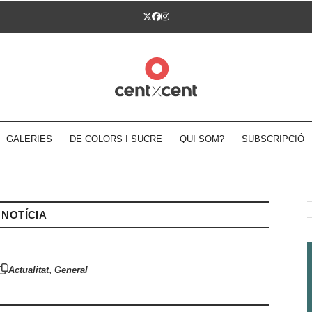
Twitter
Facebook
Instagram
GALERIES
DE COLORS I SUCRE
QUI SOM?
SUBSCRIPCIÓ
NOTÍCIA
,
Actualitat
General