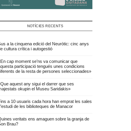
NOTÍCIES RECENTS
us a la cinquena edició del Neuròtic: cinc anys
e cultura crítica i autogestió
«En cap moment se’ns va comunicar que
questa participació tengués unes condicions
iferents de la resta de persones seleccionades»
Que aquest any sigui el darrer que ses
ajestats okupin el Museu Saridakis»
ins a 10 usuaris cada hora han emprat les sales
’estudi de les biblioteques de Manacor
uines veritats ens amaguen sobre la granja de
Son Brau?