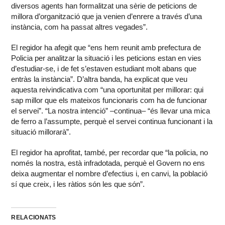
diversos agents han formalitzat una sèrie de peticions de
millora d’organització que ja venien d’enrere a través d’una
instància, com ha passat altres vegades”.
El regidor ha afegit que “ens hem reunit amb prefectura de
Policia per analitzar la situació i les peticions estan en vies
d’estudiar-se, i de fet s’estaven estudiant molt abans que
entràs la instància”. D’altra banda, ha explicat que veu
aquesta reivindicativa com “una oportunitat per millorar: qui
sap millor que els mateixos funcionaris com ha de funcionar
el servei”. “La nostra intenció” –continua– “és llevar una mica
de ferro a l’assumpte, perquè el servei continua funcionant i la
situació millorarà”.
El regidor ha aprofitat, també, per recordar que “la policia, no
només la nostra, està infradotada, perquè el Govern no ens
deixa augmentar el nombre d’efectius i, en canvi, la població
sí que creix, i les ràtios són les que són”.
RELACIONATS