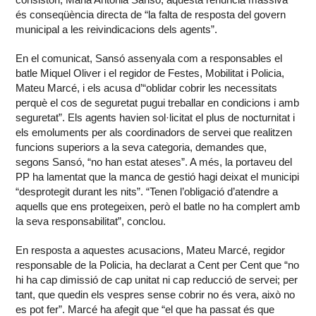
és conseqüència directa de “la falta de resposta del govern
municipal a les reivindicacions dels agents”.
En el comunicat, Sansó assenyala com a responsables el
batle Miquel Oliver i el regidor de Festes, Mobilitat i Policia,
Mateu Marcé, i els acusa d’“oblidar cobrir les necessitats
perquè el cos de seguretat pugui treballar en condicions i amb
seguretat”. Els agents havien sol·licitat el plus de nocturnitat i
els emoluments per als coordinadors de servei que realitzen
funcions superiors a la seva categoria, demandes que,
segons Sansó, “no han estat ateses”. A més, la portaveu del
PP ha lamentat que la manca de gestió hagi deixat el municipi
“desprotegit durant les nits”. “Tenen l’obligació d’atendre a
aquells que ens protegeixen, però el batle no ha complert amb
la seva responsabilitat”, conclou.
En resposta a aquestes acusacions, Mateu Marcé, regidor
responsable de la Policia, ha declarat a Cent per Cent que “no
hi ha cap dimissió de cap unitat ni cap reducció de servei; per
tant, que quedin els vespres sense cobrir no és vera, això no
es pot fer”. Marcé ha afegit que “el que ha passat és que