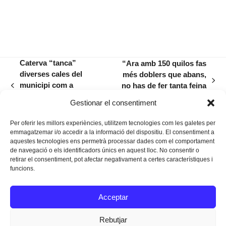
Caterva “tanca”
“Ara amb 150 quilos fas
diverses cales del
més doblers que abans,
next
municipi com a
no has de fer tanta feina
previous
post:
protesta contra la
ni espenyes tant la mar”
post:
Gestionar el consentiment
massificació turística
Per oferir les millors experiències, utilitzem tecnologies com les galetes per
emmagatzemar i/o accedir a la informació del dispositiu. El consentiment a
aquestes tecnologies ens permetrà processar dades com el comportament
de navegació o els identificadors únics en aquest lloc. No consentir o
retirar el consentiment, pot afectar negativament a certes característiques i
funcions.
Instagram
Facebook
Twitter
Acceptar
Texts Legals
Rebutjar