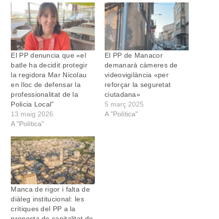
El PP denuncia que «el
El PP de Manacor
batle ha decidit protegir
demanarà càmeres de
la regidora Mar Nicolau
videovigilància «per
en lloc de defensar la
reforçar la seguretat
professionalitat de la
ciutadana»
Policia Local”
5 març 2025
13 maig 2026
A "Política"
A "Política"
Manca de rigor i falta de
diàleg institucional: les
crítiques del PP a la
proposta de capitalitat de