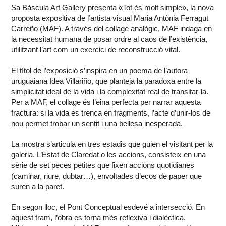
Sa Bàscula Art Gallery presenta «Tot és molt simple», la nova
proposta expositiva de l’artista visual Maria Antònia Ferragut
Carreño (MAF). A través del collage analògic, MAF indaga en
la necessitat humana de posar ordre al caos de l’existència,
utilitzant l’art com un exercici de reconstrucció vital.
El títol de l’exposició s’inspira en un poema de l’autora
uruguaiana Idea Villariño, que planteja la paradoxa entre la
simplicitat ideal de la vida i la complexitat real de transitar-la.
Per a MAF, el collage és l’eina perfecta per narrar aquesta
fractura: si la vida es trenca en fragments, l’acte d’unir-los de
nou permet trobar un sentit i una bellesa inesperada.
La mostra s’articula en tres estadis que guien el visitant per la
galeria. L’Estat de Claredat o les accions, consisteix en una
sèrie de set peces petites que fixen accions quotidianes
(caminar, riure, dubtar…), envoltades d’ecos de paper que
suren a la paret.
En segon lloc, el Pont Conceptual esdevé a intersecció. En
aquest tram, l’obra es torna més reflexiva i dialèctica.