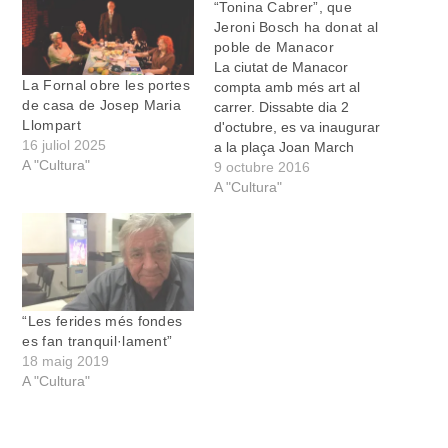
“Tonina Cabrer”, que
Jeroni Bosch ha donat al
poble de Manacor
La ciutat de Manacor
La Fornal obre les portes
compta amb més art al
de casa de Josep Maria
carrer. Dissabte dia 2
Llompart
d'octubre, es va inaugurar
16 juliol 2025
a la plaça Joan March
A "Cultura"
l'escultura pública Tonina
9 octubre 2016
Cabrer (1892-1991). “És
A "Cultura"
un retrat de la meva
padrina que vol ser un
homenatge a les famílies
humils que fent feina de
sol a sol…
“Les ferides més fondes
es fan tranquil·lament”
18 maig 2019
A "Cultura"