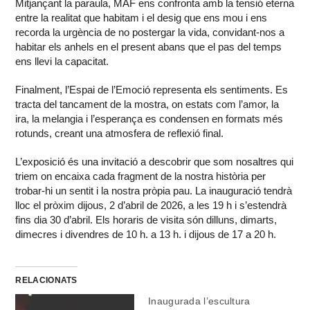
Mitjançant la paraula, MAF ens confronta amb la tensió eterna
entre la realitat que habitam i el desig que ens mou i ens
recorda la urgència de no postergar la vida, convidant-nos a
habitar els anhels en el present abans que el pas del temps
ens llevi la capacitat.
Finalment, l’Espai de l’Emoció representa els sentiments. Es
tracta del tancament de la mostra, on estats com l’amor, la
ira, la melangia i l’esperança es condensen en formats més
rotunds, creant una atmosfera de reflexió final.
L’exposició és una invitació a descobrir que som nosaltres qui
triem on encaixa cada fragment de la nostra història per
trobar-hi un sentit i la nostra pròpia pau. La inauguració tendrà
lloc el pròxim dijous, 2 d’abril de 2026, a les 19 h i s’estendrà
fins dia 30 d’abril. Els horaris de visita són dilluns, dimarts,
dimecres i divendres de 10 h. a 13 h. i dijous de 17 a 20 h.
RELACIONATS
Inaugurada l’escultura