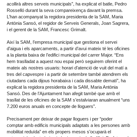
acollirà altres serveis municipals”, ha explicat el batle, Pedro
Rosselló durant la seva compareixença davant la premsa.
L’han acompanyat la regidora presidenta de la SAM, Maria
Antònia Sansó, el regidor de Serveis Generals, Joan Sagrera,
i el gerent de la SAM, Francesc Grimalt.
Així la SAM, l’empresa municipal que gestiona el servei
d’aigua i els aparcaments, a partir d’avui mateix té les oficines
a la planta baixa de l’edifici municipal del carrer Major. “Ens
hem traslladat a aquest nou espai però seguirem oferint el
mateix als nostres usuaris: horari d’atenció de vuit del matí a
tres del capvespre i a partir de setembre també atendrem els
ciutadans cada dijous horabaixa i cada dissabte dematí”, ha
explicat la regidora presidenta de la SAM, Maria Antònia
Sansó. Des de l’Ajuntament han afegit també que amb el
trasllat de les oficines de la SAM s’estalviaran anualment “uns
7.200 euros anuals en concepte de lloguers”.
Precisament per deixar de pagar lloguers i per “poder
comptar amb edificis municipals adaptats a les persones amb
mobilitat reduïda” en els propers mesos s’ocuparà el