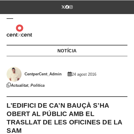
Skip
Twitter
Facebook
Instagram
to
content
Open
Close
mobile
mobile
menu
menu
NOTÍCIA
CentperCent_Admin
24 agost 2016
,
Actualitat
Política
L’EDIFICI DE CA’N BAUÇÀ S’HA
OBERT AL PÚBLIC AMB EL
TRASLLAT DE LES OFICINES DE LA
SAM