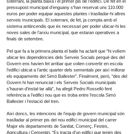
soterrani, la planta baixa i el primer pis de l’edifici. De fet en el
pressupost municipal d’enguany s’han reservat uns 110.000
euros per poder equipar aquestes plantes i traslladar-hi altres
serveis municipals. El soterrani, de fet, ja compta amb el
sistema antiincendis que és necessari per poder ubicar-hi les
noves sales de l’arxiu municipal, que estaran operatives a
finals de setembre.
Pel que fa a la primera planta el batle ha aclarit que “hi volíem
ubicar les dependències dels Serveis Socials perquè des del
Govern ens havien fet arribar que volien convertir en escola
l’edifici ubicat a l’antic quarter dels sementals per així millorar
els equipaments del Simó Ballester”. Finalment, però, “des del
Govern hi han renunciat i els Serveis Socials municipals
s’hauran d’instal·lar allà”, ha afegit Pedro Rosselló fent
referència a l’edifici nou que es troba entre l’escola Simó
Ballester i l’estació del tren.
Així doncs, les intencions de l’equip de govern municipal són
traslladar al primer pis del nou edifici municipal del carrer
Major els departaments de Sanitat, Comerç, Festes,
Agricultura i Cementiri. “Es tracta d’un edifici que tenim des