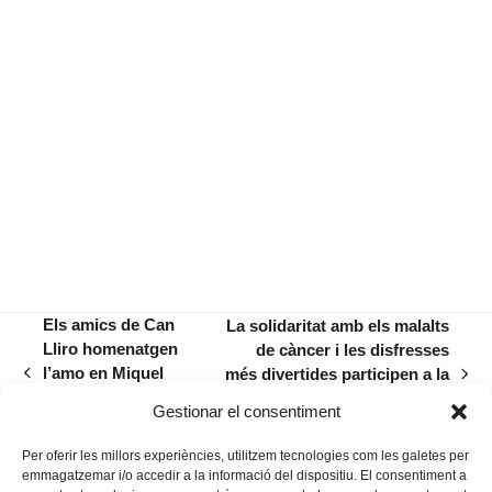
Els amics de Can
La solidaritat amb els malalts
Lliro homenatgen
de càncer i les disfresses
l’amo en Miquel
més divertides participen a la
previous
next
Llorencí, l’amic del
travessa aquàtica de Cala
post:
post:
Gestionar el consentiment
sol i els estels
Anguila
Per oferir les millors experiències, utilitzem tecnologies com les galetes per
emmagatzemar i/o accedir a la informació del dispositiu. El consentiment a