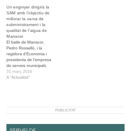
Un enginyer dirigirà la
SAM amb l’objectiu de
millorar la xarxa de
subministrament i la
qualitat de l’aigua de
Manacor
El batle de Manacor,
Pedro Rosselló, i la
regidora d’Economia i
presidenta de l’empresa
de serveis municipals
SAM, Maria Antònia
31 març 2016
Sansó, han formalitzat
A "Actualitat"
avui el nomenament de
Francesc Grimalt com a
gerent de la SAM. El nou
gerent és coneixedor de
l’administració pública i ha
PUBLICITAT
desenvolupat les seves
funcions a…