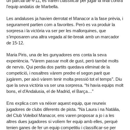
un parcial de 4-11, es varen classificar per jugar la final contra
l’equip andalús de Marbella.
Les andaluses ja havien derrotat el Manacor a la fase prèvia, i
segurament partien com a favorites. Però es va produir la
sorpresa i la victòria va ser per les mallorquines, que
s’imposaren una altra vegada al tie-break amb un marcador
de 15-12.
Maria Piris, una de les gunyadores ens conta la seva
experiència. “Vàrem passar molt de gust, però també molts
de nervis. Qui perdia dos partits quedava eliminat de la
competició, i nosaltres vàrem predre el segon parit que
jugàrem, per això vàrem tenir molta pressió tot el temps”. Diu
que la seva victòria va ser una sorpresa. “hi havia equips molt
bons, el d’Andalusia, el de Madrid, el Barça…”
Ens explica com va néixer aquest equip, que reuneix
jugadores de clubs diferents de pista. “Na Laura i na Natàlia,
del Club Voleibol Manacor, ens varen proposar a jo i a les
altres dues jugadores si volíem fer equip amb elles, perquè
tenien ganes de fer un equip competitiu i classificar-se per