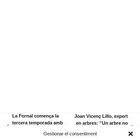
La Fornal comença la
Joan Vicenç Lillo, expert
tercera temporada amb
en arbres: “Un arbre no
previous
next
una experiència
és un fanal, és un ésser
Gestionar el consentiment
post:
post:
dramatúrgica
viu”