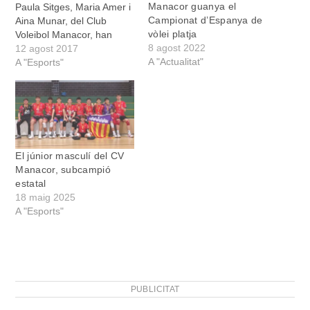
Manacor guanya el
Paula Sitges, Maria Amer i
Campionat d’Espanya de
Aina Munar, del Club
vòlei platja
Voleibol Manacor, han
8 agost 2022
quedat terceres
12 agost 2017
A "Actualitat"
classificades del
A "Esports"
Campionat d’Espanya de
volei platja categoria
cadet. Conversam amb
elles perquè ens contin la
seva experiència.
[/pullquote] On i quan ha
El júnior masculí del CV
tengut lloc aquest
Manacor, subcampió
campionat d’Espanya?
estatal
Quines característiques…
18 maig 2025
A "Esports"
PUBLICITAT