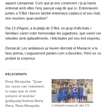
aquest campionat. Com que ja ens coneixíem i jo ja havia
entrenat amb elles l’any passat vaig dir que sí. Entrenàvem
juntes a S’Illot i llavors també entrenava cadascú al seu club,
ens reuníem quan podíem”
Dia 13 d’Agost, a la platja de S’Illot, un grup d’aficinats i
familiars varen voler homenatjar les jugadores, que varen ser
rebudes amb aplaudiments, i felicitades pel seu èxit esportiu.
Destacat: Les andaluses ja havien derrotat el Manacor a la
fase prèvia, i segurament partien com a favorites. Però es va
produir la sorpresa
RELACIONATS
Rosa Mesquida: “Quan
les coses van malament,
tu saps que el vòlei
sempre el tendràs”
[pullquote] Antònia Maria
L’infantil masculí del CV
Riera, Rosa Mesquida,