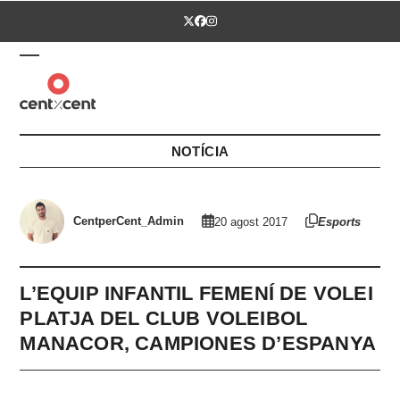
Skip
Twitter
Facebook
Instagram
to
content
Open
Close
mobile
mobile
menu
menu
NOTÍCIA
CentperCent_Admin
20 agost 2017
Esports
L’EQUIP INFANTIL FEMENÍ DE VOLEI
PLATJA DEL CLUB VOLEIBOL
MANACOR, CAMPIONES D’ESPANYA