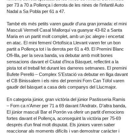
per 73 a 70 a Pollença i derrota de les nines de l’infantil Auto
Nadal a Sa Pobla per 61 a 47.
També els més petits varen gaudir d’una gran jornada: el mini
Masculí Vermell Casal Mallorquí va guanyar 43-82 a Santa
Maria en un partit molt complet, amb un joc alegre i encertat
en atac. El mini femení Ortofísica Llevant varen fer un bon
partit a Pollença tot i la derrota per 61 a 49. El Premini Blanc
Ofi-Illa, per la seva banda, va debutar amb molt bones
sensacions davant el Ciutat d’Inca Bàsquet, reflectint a la
pista tot el treball fet durant les darreres setmanes. El premini
Bufete Perelló – Complex S’Estació va debutar en lliga davant
el CB Binissalem i els nins del premini Forn Can Tòfol varen
gaudir del bàsquet a casa dels companys del Llucmajor.
En categoria júnior, gran victòria del júnior Pastisseria Ramis
– Forn ca n’Amer per 71 a 69 davant l’Andratx. D’altra banda,
El júnior masculí Bar el Porrón va oferir un partit d’emocions
fortes davant el Pollença, aconseguint la victòria per 75-69
després d’un final molt disputat. Els júniors varen saber
reaccionar als moments difícils i van demostrar caràcter i