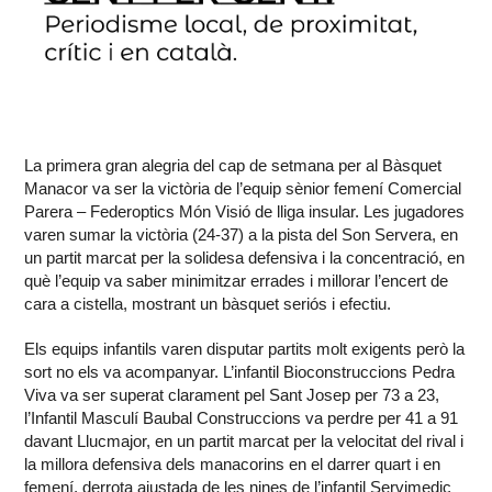
La primera gran alegria del cap de setmana per al Bàsquet
Manacor va ser la victòria de l’equip sènior femení Comercial
Parera – Federoptics Món Visió de lliga insular. Les jugadores
varen sumar la victòria (24-37) a la pista del Son Servera, en
un partit marcat per la solidesa defensiva i la concentració, en
què l’equip va saber minimitzar errades i millorar l’encert de
cara a cistella, mostrant un bàsquet seriós i efectiu.
Els equips infantils varen disputar partits molt exigents però la
sort no els va acompanyar. L’infantil Bioconstruccions Pedra
Viva va ser superat clarament pel Sant Josep per 73 a 23,
l’Infantil Masculí Baubal Construccions va perdre per 41 a 91
davant Llucmajor, en un partit marcat per la velocitat del rival i
la millora defensiva dels manacorins en el darrer quart i en
femení, derrota ajustada de les nines de l’infantil Servimedic