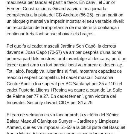
maduresa per tancar el partit a favor. En canvi, el Júnior
Femení Construccions Ginard va viure una jornada
complicada a la pista del CB Andratx (96-25), en un partit on
un bloqueig mental va impedir mostrar el seu veritable nivell;
un recordatori de la importància de mantenir la confiança i
continuar treballant sense abaixar els braços.
Pel que fa al cadet masculí Jardins Son Capó, la derrota
davant el Joan Capó (70-57) va arribar després d’una bona
primera part dels nostres, amb avantatge al descans, però un
tercer quart amb un fort parcial local va marcar el desenllaç.
Tot i això, l’equip va lluitar fins al final, mostrant capacitat de
reacció i esperit competitiu. El cadet masculí Sonsònia
Centre Auditiu fou superat per BC Santanyí per 35 a 110 i el
cadet Fusteria Lliteras i Resina va caure a casa de La Salle
de Palma per 77 a 27. En cadet femení, gran victòria del
Innovatec Security davant CIDE per 84 a 75.
El cap de setmana es va tancar amb la victòria del Sènior
Balear Masculí Càrniques Sunyer – Jardines y Limpiezas
Ahmed, que es va imposar 51-59 a la difícil pista del Bàsquet
Santa Maria. Els manacorins varen saber adaptar-se a