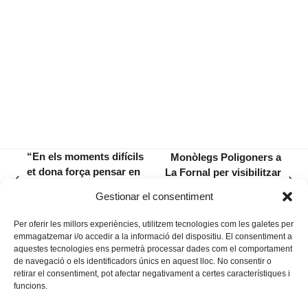
“En els moments difícils
Monòlegs Poligoners a
et dona força pensar en
La Fornal per visibilitzar
previous
next
les persones que estàs
les persones trans en la
Gestionar el consentiment
post:
post:
ajudant»
comèdia
Per oferir les millors experiències, utilitzem tecnologies com les galetes per
emmagatzemar i/o accedir a la informació del dispositiu. El consentiment a
aquestes tecnologies ens permetrà processar dades com el comportament
de navegació o els identificadors únics en aquest lloc. No consentir o
retirar el consentiment, pot afectar negativament a certes característiques i
funcions.