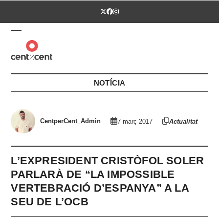
Skip
Twitter
Facebook
Instagram
to
content
Open
Close
mobile
mobile
menu
menu
NOTÍCIA
CentperCent_Admin
7 març 2017
Actualitat
L’EXPRESIDENT CRISTÒFOL SOLER
PARLARÀ DE “LA IMPOSSIBLE
VERTEBRACIÓ D’ESPANYA” A LA
SEU DE L’OCB