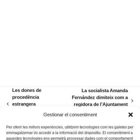
Les dones de
La socialista Amanda
procedència
Fernández dimiteix com a
next
estrangera
regidora de l’Ajuntament
previous
post:
s’organitzen en una
de Manacor
post:
Gestionar el consentiment
nova associació
Per oferir les millors experiències, utilitzem tecnologies com les galetes per
emmagatzemar i/o accedir a la informació del dispositiu. El consentiment a
aquestes tecnologies ens permetrà processar dades com el comportament