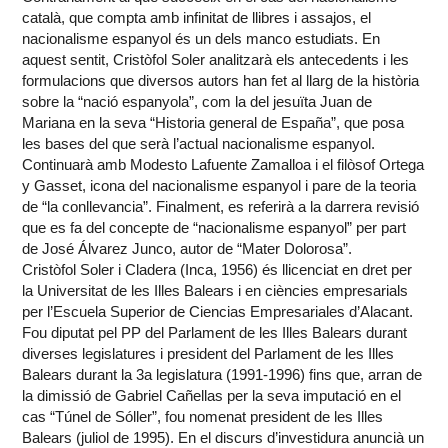
català, que compta amb infinitat de llibres i assajos, el
nacionalisme espanyol és un dels manco estudiats. En
aquest sentit, Cristòfol Soler analitzarà els antecedents i les
formulacions que diversos autors han fet al llarg de la història
sobre la “nació espanyola”, com la del jesuïta Juan de
Mariana en la seva “Historia general de España”, que posa
les bases del que serà l’actual nacionalisme espanyol.
Continuarà amb Modesto Lafuente Zamalloa i el filòsof Ortega
y Gasset, icona del nacionalisme espanyol i pare de la teoria
de “la conllevancia”. Finalment, es referirà a la darrera revisió
que es fa del concepte de “nacionalisme espanyol” per part
de José Álvarez Junco, autor de “Mater Dolorosa”.
Cristòfol Soler i Cladera (Inca, 1956) és llicenciat en dret per
la Universitat de les Illes Balears i en ciències empresarials
per l’Escuela Superior de Ciencias Empresariales d’Alacant.
Fou diputat pel PP del Parlament de les Illes Balears durant
diverses legislatures i president del Parlament de les Illes
Balears durant la 3a legislatura (1991-1996) fins que, arran de
la dimissió de Gabriel Cañellas per la seva imputació en el
cas “Túnel de Sóller”, fou nomenat president de les Illes
Balears (juliol de 1995). En el discurs d’investidura anuncià un