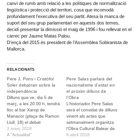
canvi de rumb amb relació a les polítiques de normalització
lingüística i protecció del territori, cosa que incomodà
profundament l’executiva del seu partit. Atesa la manca de
suport del seu grup parlamentari en aquests dos temes,
decidí presentar la dimissió el maig de 1996 i fou rellevat en el
càrrec per Jaume Matas Palou.
D’ençà del 2015 és president de l’Assemblea Sobiranista de
Mallorca.
RELACIONATS
Pere J. Pons i Cristòfol
Pere Salas parlarà del
Soler debatran sobre la
nacionalisme d’estat en
independència
el pròxim dilluns de
Dilluns que ve, dia 5 de
l’Obra
març, a les 20.00 h, tendrà
L’historiador Pere Salas
lloc al bar Xarop de
serà el convidat de dilluns
Manacor (plaça de Ramon
vinent als actes que
Llull, 18) el debat
setmanalment organitza
“Independència sí o no?
2 març 2018
l’Obra Cultural Balear de
Avantatges i incovenients
A "Actualitat"
Manacor. A través de la
6 abril 2018