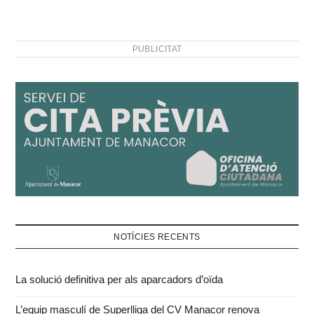
Francina Armengol al
capdavant ha estat molt
clara, i ha estat també
PUBLICITAT
secundada per l’agrupació
de Manacor.…
NOTÍCIES RECENTS
La solució definitiva per als aparcadors d’oïda
L’equip masculí de Superlliga del CV Manacor renova