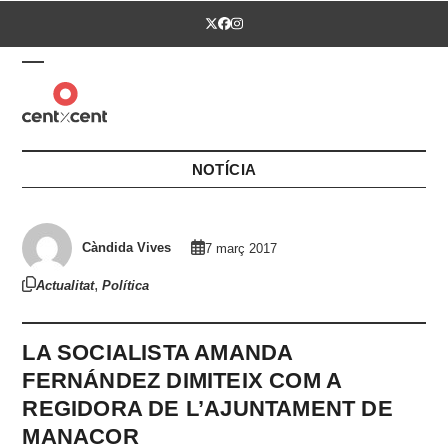
Skip
Twitter
Facebook
Instagram
to
content
Open
Close
mobile
mobile
menu
menu
NOTÍCIA
Càndida Vives
7 març 2017
,
Actualitat
Política
LA SOCIALISTA AMANDA
FERNÁNDEZ DIMITEIX COM A
REGIDORA DE L’AJUNTAMENT DE
MANACOR