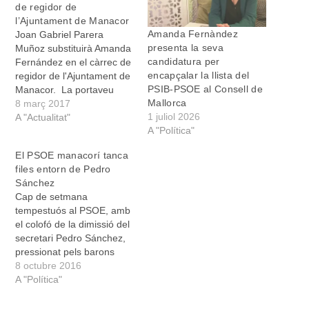
de regidor de
l’Ajuntament de Manacor
Amanda Fernàndez
Joan Gabriel Parera
presenta la seva
Muñoz substituirà Amanda
candidatura per
Fernández en el càrrec de
encapçalar la llista del
regidor de l'Ajuntament de
PSIB-PSOE al Consell de
Manacor. La portaveu
Mallorca
del Grup Municipal
8 març 2017
1 juliol 2026
Socialista va presentar
A "Actualitat"
A "Política"
ahir la seva dimissió per
motius personals. Joan
El PSOE manacorí tanca
Gabriel Parera Muñoz,
files entorn de Pedro
prendrà possessió del
Sánchez
càrrec de regidor durant la
Cap de setmana
sessió plenària del mes
tempestuós al PSOE, amb
d’abril. Parera, que té 32…
el colofó de la dimissió del
secretari Pedro Sánchez,
pressionat pels barons
territorials encapçalats per
8 octubre 2016
la presidenta andalusa
A "Política"
Susana Díaz. La postura
adoptada pel PSIB, amb