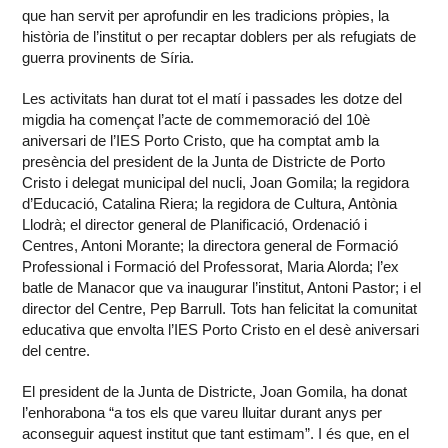
que han servit per aprofundir en les tradicions pròpies, la
història de l’institut o per recaptar doblers per als refugiats de
guerra provinents de Síria.
Les activitats han durat tot el matí i passades les dotze del
migdia ha començat l’acte de commemoració del 10è
aniversari de l’IES Porto Cristo, que ha comptat amb la
presència del president de la Junta de Districte de Porto
Cristo i delegat municipal del nucli, Joan Gomila; la regidora
d’Educació, Catalina Riera; la regidora de Cultura, Antònia
Llodrà; el director general de Planificació, Ordenació i
Centres, Antoni Morante; la directora general de Formació
Professional i Formació del Professorat, Maria Alorda; l’ex
batle de Manacor que va inaugurar l’institut, Antoni Pastor; i el
director del Centre, Pep Barrull. Tots han felicitat la comunitat
educativa que envolta l’IES Porto Cristo en el desè aniversari
del centre.
El president de la Junta de Districte, Joan Gomila, ha donat
l’enhorabona “a tos els que vareu lluitar durant anys per
aconseguir aquest institut que tant estimam”. I és que, en el