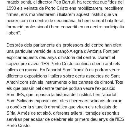
mateix sentit, el director Pep Barrull, ha recordat que “des del
1990 els veïnats de Porto Cristo ens mobilitzarem, recollirem
firmes, ens manifestarem i lluitarem aquest institut que va
néixer com un centre de secundària, hi hem sumat batxillerat,
formació professional i hem convertit en un centre participatiu
i obert”.
Després dels parlaments els professors del centre han ofert
una particular versió de la cançó Alegria d’Antònia Font per
explicar aquests deu anys d’història del centre. Durant el
capvespre d’avui l’IES Porto Cristo continua obert i amb els
tallers en marxa. En l’apartat Som Tradició es podran veure
diferents exposicions i tallers sobre certs aspectes de Sant
Antoni com són els instruments o les caretes de dimoni. Tots
els que passin pel centre també podran veure l’exposició
Som IES, que repassa la història de l’institut. I en l’apartat
Som Solidaris exposicions, rifes i berenars solidaris donaran
a conèixer la situació dramàtica que viuen els refugiats de
Síria. A més de tot això, diferents tallers i tornejos esportius
serviran per acabar de celebrar els primers deu anys de l’IES
Porto Cristo.