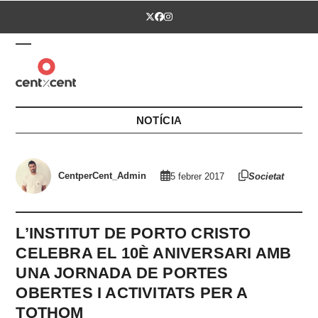
Skip
Twitter
Facebook
Instagram
to
content
Open
Close
mobile
mobile
menu
menu
NOTÍCIA
CentperCent_Admin
5 febrer 2017
Societat
L’INSTITUT DE PORTO CRISTO
CELEBRA EL 10È ANIVERSARI AMB
UNA JORNADA DE PORTES
OBERTES I ACTIVITATS PER A
TOTHOM