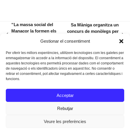
“La massa social del
Sa Màniga organitza un
Manacor la formen els
concurs de monòlegs per
previous
next
pares dels jugadors del
a humoristes amateurs i
Gestionar el consentiment
post:
post:
planter, no els socis”
semiprofessionals
Per oferir les millors experiències, utilitzem tecnologies com les galetes per
emmagatzemar i/o accedir a la informació del dispositiu. El consentiment a
aquestes tecnologies ens permetrà processar dades com el comportament
de navegació o els identificadors únics en aquest lloc. No consentir o
retirar el consentiment, pot afectar negativament a certes característiques i
funcions.
Instagram
Facebook
Twitter
Acceptar
Texts Legals
Rebutjar
Veure les preferències
Dissenyat a
Ideograma