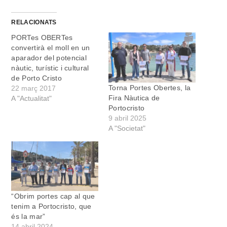
RELACIONATS
PORTes OBERTes
convertirà el moll en un
aparador del potencial
nàutic, turístic i cultural
de Porto Cristo
Torna Portes Obertes, la
22 març 2017
Fira Nàutica de
A "Actualitat"
Portocristo
9 abril 2025
A "Societat"
“Obrim portes cap al que
tenim a Portocristo, que
és la mar”
14 abril 2024