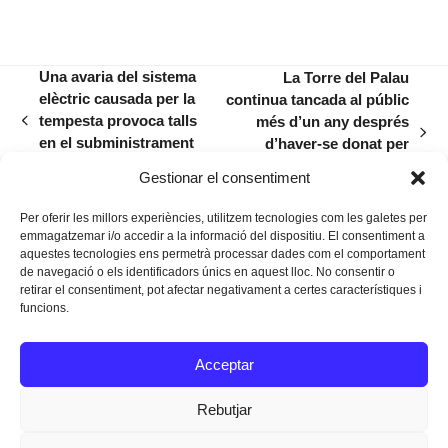
Una avaria del sistema
La Torre del Palau
elèctric causada per la
continua tancada al públic
tempesta provoca talls
més d’un any després
previous
next
en el subministrament
d’haver-se donat per
post:
post:
d’aigua
acabada la seva
Gestionar el consentiment
restauració
Per oferir les millors experiències, utilitzem tecnologies com les galetes per
emmagatzemar i/o accedir a la informació del dispositiu. El consentiment a
aquestes tecnologies ens permetrà processar dades com el comportament
de navegació o els identificadors únics en aquest lloc. No consentir o
retirar el consentiment, pot afectar negativament a certes característiques i
funcions.
Instagram
Facebook
Twitter
Acceptar
Texts Legals
Rebutjar