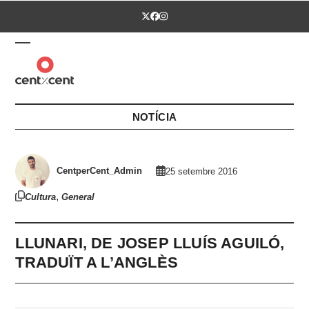
Skip
Twitter
Facebook
Instagram
to
content
Open
Close
mobile
mobile
menu
menu
NOTÍCIA
CentperCent_Admin
25 setembre 2016
,
Cultura
General
LLUNARI, DE JOSEP LLUÍS AGUILÓ,
TRADUÏT A L’ANGLÈS