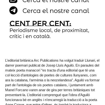
L’editorial britànica Arc Publications ha volgut traduir Llunari, el
darrer poemari publicat de Josep Lluís Aguiló. En paraules del
mateix poeta manacorí “es tracta d’una editorial que té una
col·lecció d’antologies de poetes de cultures llunyanes, com
ara la catalana, l’armènia o la neozelandesa”. Aguiló va formar
part de l’antologia de sis poetes catalans, i juntament amb
Manel Forcano varen anar de gira per terres britàniques tot
presentant-la. L’editorial comprengué que l’obra d’Aguiló
funcionava bé en anglès i n’encarregà la traducció a la poeta
Anne Crowe, que entre d’altres, és també la traductora a