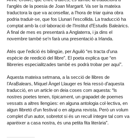
l’anglès de la poesia de Joan Margarit. Va ser la mateixa
traductora la que va aconsellar, a l’hora de triar quina obra
podria traduir-se, que fos Llunari l’escollida. La traducció ha
comptat amb la col·laboració de l’Institut d’Estudis Baleàrics.
A final de mes es presentarà a Anglaterra, i ja dins el
novembre també se’n farà una presentació a Irlanda.
Atès que l’edició és bilingüe, per Aguiló “es tracta d’una
espècie de reedició del llibre”. El poeta explica que “en
llibreries especialitzades també es podrà trobar per aquí”.
Aquesta mateixa setmana, a la secció de llibres de
l’AraBalears, Miquel Àngel Llauger es feia ressò d’aquesta
traducció, en un article on deia coses com aquesta: “ls
nostres poetes tenen, típicament, un grapadet de poemes
vessats a altres llengües: en alguna antologia col·lectiva, en
algun llibretó d’un festival o en alguna revista. Però un volum
complet d’un autor, sobretot si és un recull íntegre tal com va
aparèixer a casa nostra, és una petita fita literària”.