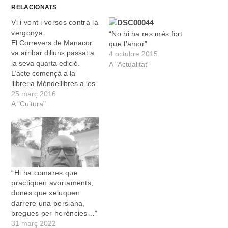
RELACIONATS
Vi i vent i versos contra la
vergonya
“No hi ha res més fort
El Correvers de Manacor
que l’amor”
va arribar dilluns passat a
4 octubre 2015
la seva quarta edició.
A "Actualitat"
L’acte començà a la
llibreria Móndellibres a les
sis de l’horabaixa amb
25 març 2016
l’assistència de més de
A "Cultura"
mig centenar de persones,
entre les quals hi havia al
delegada de Cultura,
Antònia Llodrà. Antònia
Matamalas, del col·lectiu
Manacor Poètic,…
“Hi ha comares que
practiquen avortaments,
dones que xeluquen
darrere una persiana,
bregues per herències…”
31 març 2022