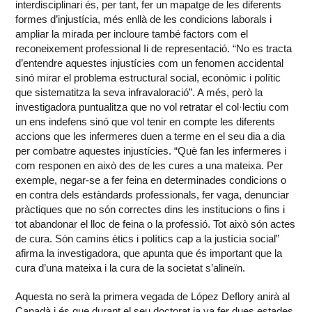
interdisciplinari és, per tant, fer un mapatge de les diferents
formes d’injustícia, més enllà de les condicions laborals i
ampliar la mirada per incloure també factors com el
reconeixement professional Ii de representació. “No es tracta
d’entendre aquestes injustícies com un fenomen accidental
sinó mirar el problema estructural social, econòmic i polític
que sistematitza la seva infravaloració”. A més, però la
investigadora puntualitza que no vol retratar el col·lectiu com
un ens indefens sinó que vol tenir en compte les diferents
accions que les infermeres duen a terme en el seu dia a dia
per combatre aquestes injustícies. “Què fan les infermeres i
com responen en això des de les cures a una mateixa. Per
exemple, negar-se a fer feina en determinades condicions o
en contra dels estàndards professionals, fer vaga, denunciar
pràctiques que no són correctes dins les institucions o fins i
tot abandonar el lloc de feina o la professió. Tot això són actes
de cura. Són camins ètics i polítics cap a la justícia social”
afirma la investigadora, que apunta que és important que la
cura d’una mateixa i la cura de la societat s’alineïn.
Aquesta no serà la primera vegada de López Deflory anirà al
Canadà i és que durant el seu doctorat ja va fer dues estades