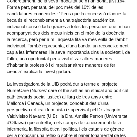
Concretament, de la seva modalitat se n’han donat just 164.
Forma part, per tant, del poc més del 10% de les
candidatures concedides: “Pens que la concessió d’aquesta
beca és el reconeixement a una trajectòria acadèmica
individual consolidada gràcies a totes les persones que m’han
acompanyat des dels meus inicis en el món de la docència i
la recerca, però per a mi, aquesta fita va més enllà de l’àmbit
individual. També representa, d’una banda, un reconeixement
cap a les infermeres i la seva importància dins la societat i, de
l’altra, una oportunitat per a visibilitzar altres maneres
d’habitar la professió i d’impulsar altres maneres de fer
ciència” explica la investigadora.
La investigadora de la UIB podrà dur a terme el projecte
NurseCare (Nurses’ care of the self as an ethical and political
path towards social justice) al llarg de tres anys entre
Mallorca i Canadà, un projecte, concebut des d’una
perspectiva crítica i feminista i supervisat pel Dr. Joaquín
Valdivielso Navarro (UIB) i la Dra. Amélie Perron (Universitat
d’Ottawa) que entrellaça els camps de coneixement de la
infermeria, la filosofia ètica i política, i els estudis de gènere
per a proposar una reflexió sobre el paper fonamental de les