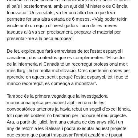
al país i posteriorment, amb un ajut del Ministerio de Ciència,
Innovació i Universitats, va fer una altra beca que li va
permetre fer una altra estada de 6 mesos. «Vaig poder teixir
vincle amb un equip d’investigadors i una de les meves
tasques allà va ser, precisament, preparar el material per
presentar-me a la beca europea”.
De fet, explica que farà entrevistes de tot l’estat espanyol i
canadenc, dos contextos que es complementen. “El sector
de la infermeria al Canadà té un recorregut professional molt
més llarg i hi ha molta mobilització. Crec que tenim coses per
aprendre en aquest sentit perquè l’estat espanyol, tot i que té
manco recorregut, es comença a mobilitzar”.
Tampoc és la primera vegada que la investigadora
manacorina aplica per aquest ajut i en una de les
convocatòries anteriors ja havia rebut un segell d’excel·lència,
tot i que els doblers no bastaren per incloure el seu projecte.
Ara, a partir del juliol, farà una estada de dos anys allà i un
any de retorn a les Balears i podrà executar aquest projecte
que espera que pugui traspassar l’àmbit acadèmic i pugui