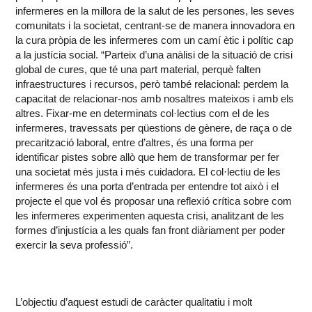
infermeres en la millora de la salut de les persones, les seves
comunitats i la societat, centrant-se de manera innovadora en
la cura pròpia de les infermeres com un camí ètic i polític cap
a la justícia social. “Parteix d’una anàlisi de la situació de crisi
global de cures, que té una part material, perquè falten
infraestructures i recursos, però també relacional: perdem la
capacitat de relacionar-nos amb nosaltres mateixos i amb els
altres. Fixar-me en determinats col·lectius com el de les
infermeres, travessats per qüestions de gènere, de raça o de
precarització laboral, entre d’altres, és una forma per
identificar pistes sobre allò que hem de transformar per fer
una societat més justa i més cuidadora. El col·lectiu de les
infermeres és una porta d’entrada per entendre tot això i el
projecte el que vol és proposar una reflexió crítica sobre com
les infermeres experimenten aquesta crisi, analitzant de les
formes d’injustícia a les quals fan front diàriament per poder
exercir la seva professió”.
L’objectiu d’aquest estudi de caràcter qualitatiu i molt