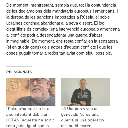
De moment, mentrestant, sembla que, tot i la contundència
de les declaracions dels mandataris europeus i americans, i
la duresa de les sancions imposades a Rússia, el poble
ucraïnès continua abandonat a la seva dissort. El joc
d’equilibris és complex: una intervenció europea o americana
al conflicte podria desencadenar una guerra d’abast
inimaginable. De moment, ens resta confiar en la sensatesa
(si en queda gens) dels actors d’aquest conflicte i que les
coses puguin tornar a redòs tan aviat com sigui possible.
RELACIONATS
“Putin s’ha tirat un tir al
«A Ucraïna vivim un
peu intentant debilitar
genocidi. No és una
l’OTAN: aquesta ha sortit
guerra ni una operació
reforçada, igual que la
militar, hi moren