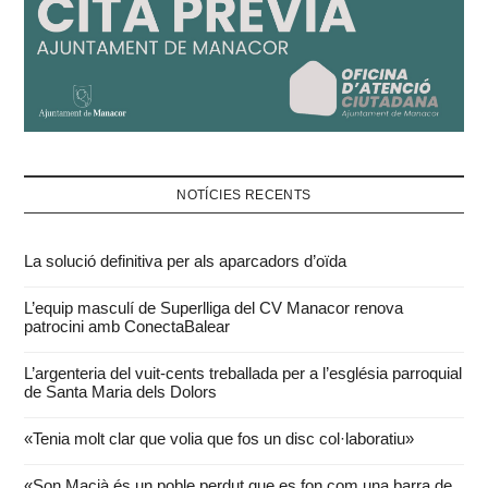
NOTÍCIES RECENTS
La solució definitiva per als aparcadors d’oïda
L’equip masculí de Superlliga del CV Manacor renova
patrocini amb ConectaBalear
L’argenteria del vuit-cents treballada per a l’església parroquial
de Santa Maria dels Dolors
«Tenia molt clar que volia que fos un disc col·laboratiu»
«Son Macià és un poble perdut que es fon com una barra de