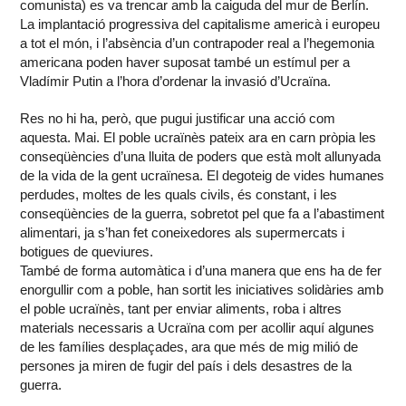
comunista) es va trencar amb la caiguda del mur de Berlín.
La implantació progressiva del capitalisme americà i europeu
a tot el món, i l’absència d’un contrapoder real a l’hegemonia
americana poden haver suposat també un estímul per a
Vladímir Putin a l’hora d’ordenar la invasió d’Ucraïna.
Res no hi ha, però, que pugui justificar una acció com
aquesta. Mai. El poble ucraïnès pateix ara en carn pròpia les
conseqüències d’una lluita de poders que està molt allunyada
de la vida de la gent ucraïnesa. El degoteig de vides humanes
perdudes, moltes de les quals civils, és constant, i les
conseqüències de la guerra, sobretot pel que fa a l’abastiment
alimentari, ja s’han fet coneixedores als supermercats i
botigues de queviures.
També de forma automàtica i d’una manera que ens ha de fer
enorgullir com a poble, han sortit les iniciatives solidàries amb
el poble ucraïnès, tant per enviar aliments, roba i altres
materials necessaris a Ucraïna com per acollir aquí algunes
de les famílies desplaçades, ara que més de mig milió de
persones ja miren de fugir del país i dels desastres de la
guerra.