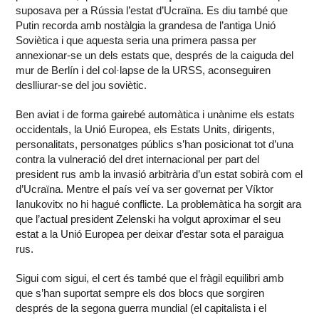
suposava per a Rússia l’estat d’Ucraïna. Es diu també que
Putin recorda amb nostàlgia la grandesa de l’antiga Unió
Soviètica i que aquesta seria una primera passa per
annexionar-se un dels estats que, després de la caiguda del
mur de Berlín i del col·lapse de la URSS, aconseguiren
deslliurar-se del jou soviètic.
Ben aviat i de forma gairebé automàtica i unànime els estats
occidentals, la Unió Europea, els Estats Units, dirigents,
personalitats, personatges públics s’han posicionat tot d’una
contra la vulneració del dret internacional per part del
president rus amb la invasió arbitrària d’un estat sobirà com el
d’Ucraïna. Mentre el país veí va ser governat per Víktor
Ianukovitx no hi hagué conflicte. La problemàtica ha sorgit ara
que l’actual president Zelenski ha volgut aproximar el seu
estat a la Unió Europea per deixar d’estar sota el paraigua
rus.
Sigui com sigui, el cert és també que el fràgil equilibri amb
que s’han suportat sempre els dos blocs que sorgiren
després de la segona guerra mundial (el capitalista i el