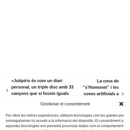
«Jutipiris és com un diari
La cova de
personal, un triple disc amb 33
“s’Homonet” i les
previous
cançons que si fossin iguals
coves artificials a
next
post:
serien insuportables!»
la prehistòria
post:
Gestionar el consentiment
balear
Per oferir les millors experiències, utilitzem tecnologies com les galetes per
emmagatzemar i/o accedir a la informació del dispositiu. El consentiment a
aquestes tecnologies ens permetrà processar dades com el comportament