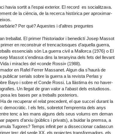
i havia sortit a l’espai exterior. El record es socialitzava.
ment de la ciència, de la recerca històrica per aproximar-
eixos.
a barbàrie? Per què? Aquestes i d’altres preguntes
n treballat. El primer l’historiador i benedictí Josep Massot
l primer en reconstruir el trencaclosques d’aquella guerra,
balls essencials són La guerra civil a Mallorca (1976) o El
 Massot s’endinsa dins la teranyina dels fets del llevant
 Vida i miracles del «conde Rossi» (1988).
rmador en Rafel Ferrer Massanet. Algun dia s’haurà de
a publicar serials sobre la guerra a la revista Perlas y
obre Bayo i sobre el Conde Rossi. La llàstima és no haver-
grafies. Un llegat de gran valor a l’abast dels estudiosos.
osa les bases per a treballs posteriors.
Ha de recuperar el relat precedent, el que succeí durant la
 democràtic. I els fets, sobretot l’empremta dels anys
Mentre tenc a les mans alguns dels seus volums em deman
 papers d’arxiu (públics i privats), a buidar la premsa, a
acumula Tugores? Temps infinit per a disseccionar cadascun
imer terç del segle XX, els projectes transformadors, els