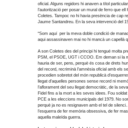
oficial. Alguns regidors hi anaven a títol parti
l’autorització per posar un mural de ferro que e
Coletes. Tampoc no hi havia presència de cap rep
Jaume Santandreu. En la seva intervenció del 1
“Som aquí per la meva doble condició de manaco
aqui assassinaven mai no hi mancà un capellà q
A son Coletes des del principi hi tengué molta pr
PSM, el PSOE, UGT i CCOO. Em deman si la mem
hauria de ser, pens, perquè és cosa de drets huma
del record, recriminà l’amnèsia oficial amb els 
procedien sobretot del món republicà d’esquerres 
llegat d’aquelles persones sense record ni memòr
l’aflorament del seu llegat democràtic, de la sev
Fidel fins a la mort a les seves idees. Fou solda
PCE a les eleccions municipals del 1979. No sor
perquè ja no es resignaven amb el tel de silenci
l’esquerra de fer memòria obsessiva, de fer mass
aquella maleïda guerra.