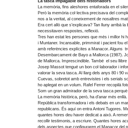
La tasca impagable dels historiadors
La memòria, fins aleshores entaforada en el silenc
Però la memòria col·lectiva precisava del comple
nos a la veritat, al coneixement de nosaltres mat
Era cert allò que s’explicava? Tan lluny arribà l
necessitaven respostes, reflexió.
Tres han estat les persones que més i millor hi ha
i Muntaner. Incansable, primmirat i pacient fou e
amb referències explícites a Manacor. Alguns tre
Desembarcament de Bayo a Mallorca (1987). Josep
de Mallorca. Imprescindible. També el seu llibre
Josep Massot tengué un bon col·laborador i info
valorar la seva tasca. Al llarg dels anys 80 i 90 v
Cuevas, sobretot amb entrevistes i els serials s
ho aplegat en un volum. Rafel Ferrer recopilà foto
Som un gran admirador de la seva tasca perquè p
La memòria històrica, però, ha d’anar més enllà. 
República transformadora i els debats en un marc
republicans. És aquí on entra Antoni Tugores. 
quantes hores deu haver dedicat a això. A remenar
recollir testimonis, a escriure. Quantes hores 
dels aspectes que configuraren el Manacor del pr