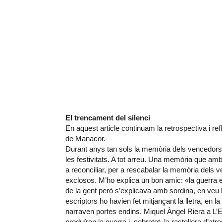
El trencament del silenci
En aquest article continuam la retrospectiva i ref
de Manacor.
Durant anys tan sols la memòria dels vencedors fou
les festivitats. A tot arreu. Una memòria que amb
a reconciliar, per a rescabalar la memòria dels v
exclosos. M’ho explica un bon amic: «la guerra e
de la gent però s’explicava amb sordina, en veu b
escriptors ho havien fet mitjançant la lletra, en la
narraven portes endins. Miquel Àngel Riera a L’
produïren la guerra i, sobretot, la rastellera d’a