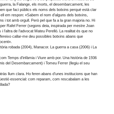
a guerra, la Falange, els morts, el desembarcament, les
nen que faci públics els noms dels botxins perquè està clar
i ell em respon: «Sabem el nom d’alguns dels botxins,
s i tot amb orgull. Però pel que fa a la gran majoria no. Hi
ta per Rafel Ferrer (segons deia, inspirada per mestre Joan
 l’altra de l’advocat Mateu Perelló. La realitat és que no
prefereixo callar-me deu possibles botxins abans que
ocent».
tòria robada (2004), Manacor. La guerra a casa (2006) i La
s com Temps d’infàmia i Viure amb por. Una història de 1936
monis del Desembarcament) i Tomeu Ferrer (llegiu el seu
ntràs llum clara. Ho feren abans d’unes institucions que han
qüestió essencial: com reparam, com rescabalam a les
allada?