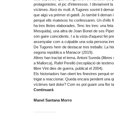
protagonistes, el joc d’interessos. I òbviament l
víctimes. Això és molt. A Tugores sovint li dema
que algú va prémer el gatell. Jo també li deman 
perquè ells mateixos ho confessaren. Un d’ells fin
ha tres llistes elaborades. Tenc les tres: una fe
Mesquida), una altra de Joan Bonet de ses Pipes i
són gaire coincidents. I a la vista d’aquest fet 
assenyalar com a culpable una sola persona inn
De Tugores hem de destacar tres treballs: La his
segona república a Manacor (2019).
Altres han tractat el tema. Antoni Sureda (llibre
a Mallorca), Rafel Perelló (recopilació de testi
llibre Vint dies de guerra, publicat el 2004).
Els historiadors han obert les finestres perquè e
trigat a reaccionar. Queda encara pendent una 
víctimes tant dolor? Com es pot guarir una flor t
Continuarà
Manel Santana Morro