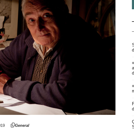
S
d
a
d
«
m
F
d
Q
019
General