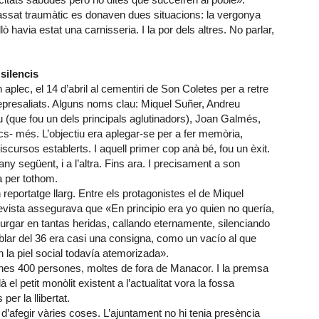
passat traumàtic es donaven dues situacions: la vergonya
ò havia estat una carnisseria. I la por dels altres. No parlar,
silencis
plec, el 14 d’abril al cementiri de Son Coletes per a retre
represaliats. Alguns noms clau: Miquel Suñer, Andreu
(que fou un dels principals aglutinadors), Joan Galmés,
- més. L’objectiu era aplegar-se per a fer memòria,
iscursos establerts. I aquell primer cop anà bé, fou un èxit.
’any següent, i a l’altra. Fins ara. I precisament a son
a per tothom.
reportatge llarg. Entre els protagonistes el de Miquel
vista assegurava que «En principio era yo quien no quería,
hurgar en tantas heridas, callando eternamente, silenciando
blar del 36 era casi una consigna, como un vacío al que
la piel social todavía atemorizada».
unes 400 persones, moltes de fora de Manacor. I la premsa
là el petit monòlit existent a l’actualitat vora la fossa
er la llibertat.
’afegir vàries coses. L’ajuntament no hi tenia presència