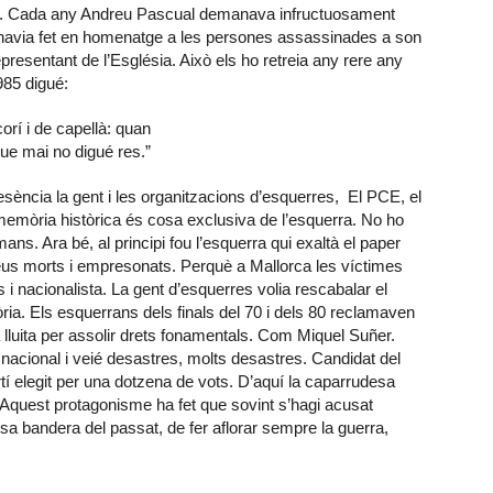
cular. Cada any Andreu Pascual demanava infructuosament
ll havia fet en homenatge a les persones assassinades a son
resentant de l’Església. Això els ho retreia any rere any
985 digué:
rí i de capellà: quan
ue mai no digué res.”
esència la gent i les organitzacions d’esquerres, El PCE, el
òria històrica és cosa exclusiva de l’esquerra. No ho
ns. Ara bé, al principi fou l’esquerra qui exaltà el paper
seus morts i empresonats. Perquè a Mallorca les víctimes
i nacionalista. La gent d’esquerres volia rescabalar el
ia. Els esquerrans dels finals del 70 i dels 80 reclamaven
a lluita per assolir drets fonamentals. Com Miquel Suñer.
t nacional i veié desastres, molts desastres. Candidat del
tí elegit per una dotzena de vots. D’aquí la caparrudesa
. Aquest protagonisme ha fet que sovint s’hagi acusat
a bandera del passat, de fer aflorar sempre la guerra,