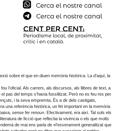
lexió sobre el que en diuen memòria històrica. La d’aquí, la
 l’oficial. Als carrers, als discursos, als llibres de text, a
 el pas del temps s’havia fossilitzat. Però no es feu res per
ençuts, i la seva empremta. És a dir dels castigats,
ra una referència històrica, un fet important en la memòria
aixa, sense fer renou». Efectivament, era així. Tal sols els
 literatura de ficció que reflectia la vivència o els que molts
Endemà de mai ens parla de «l’esverament generalitzat que
trocitats sabudes però no dites que succeïren al poble».