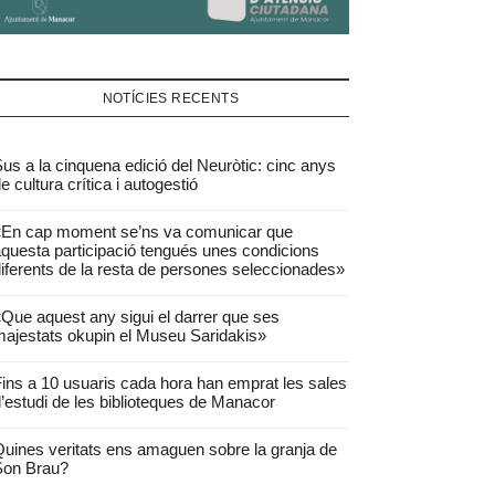
NOTÍCIES RECENTS
us a la cinquena edició del Neuròtic: cinc anys
e cultura crítica i autogestió
«En cap moment se’ns va comunicar que
questa participació tengués unes condicions
iferents de la resta de persones seleccionades»
Que aquest any sigui el darrer que ses
ajestats okupin el Museu Saridakis»
ins a 10 usuaris cada hora han emprat les sales
’estudi de les biblioteques de Manacor
uines veritats ens amaguen sobre la granja de
Son Brau?