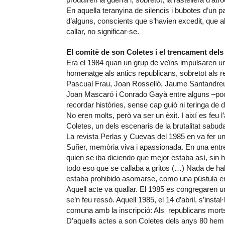
En aquella teranyina de silencis i bubotes d’un 
d’alguns, conscients que s’havien excedit, que all
callar, no significar-se.
El comitè de son Coletes i el trencament dels 
Era el 1984 quan un grup de veïns impulsaren un a
homenatge als antics republicans, sobretot als 
Pascual Frau, Joan Rosselló, Jaume Santandreu 
Joan Mascaró i Conrado Gayà entre alguns –pocs
recordar històries, sense cap guió ni teringa de d
No eren molts, però va ser un èxit. I així es feu l
Coletes, un dels escenaris de la brutalitat sabud
La revista Perlas y Cuevas del 1985 en va fer un 
Suñer, memòria viva i apassionada. En una entre
quien se iba diciendo que mejor estaba así, sin 
todo eso que se callaba a gritos (…) Nada de ha
estaba prohibido asomarse, como una pústula en 
Aquell acte va quallar. El 1985 es congregaren 
se’n feu ressò. Aquell 1985, el 14 d’abril, s’instal·
comuna amb la inscripció: Als republicans morts p
D’aquells actes a son Coletes dels anys 80 hem d