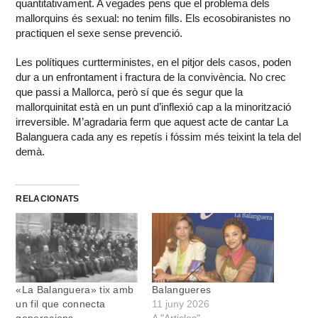
quantitativament. A vegades pens que el problema dels
mallorquins és sexual: no tenim fills. Els ecosobiranistes no
practiquen el sexe sense prevenció.
Les polítiques curtterministes, en el pitjor dels casos, poden
dur a un enfrontament i fractura de la convivència. No crec
que passi a Mallorca, però sí que és segur que la
mallorquinitat està en un punt d’inflexió cap a la minorització
irreversible. M’agradaria ferm que aquest acte de cantar La
Balanguera cada any es repetís i fóssim més teixint la tela del
demà.
RELACIONATS
«La Balanguera» tix amb
Balangueres
un fil que connecta
11 juny 2026
generacions
A "Articles"