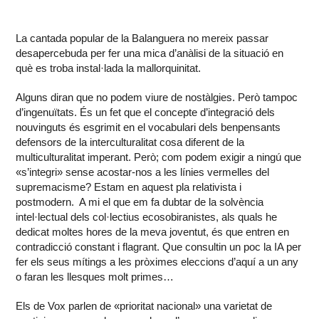
La cantada popular de la Balanguera no mereix passar
desapercebuda per fer una mica d’anàlisi de la situació en
què es troba instal·lada la mallorquinitat.
Alguns diran que no podem viure de nostàlgies. Però tampoc
d’ingenuïtats. És un fet que el concepte d’integració dels
nouvinguts és esgrimit en el vocabulari dels benpensants
defensors de la interculturalitat cosa diferent de la
multiculturalitat imperant. Però; com podem exigir a ningú que
«s’integri» sense acostar-nos a les línies vermelles del
supremacisme? Estam en aquest pla relativista i
postmodern. A mi el que em fa dubtar de la solvència
intel·lectual dels col·lectius ecosobiranistes, als quals he
dedicat moltes hores de la meva joventut, és que entren en
contradicció constant i flagrant. Que consultin un poc la IA per
fer els seus mítings a les pròximes eleccions d’aquí a un any
o faran les llesques molt primes…
Els de Vox parlen de «prioritat nacional» una varietat de