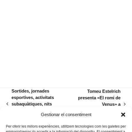
Sortides, jornades
Tomeu Estelrich
esportives, activitats
presenta «El romi de
subaquàtiques, nits
Venus» a
previous
next
temàtiques… un juliol jove
S’abeurador de
post:
post:
Gestionar el consentiment
ple de tot
Santanyí
Per oferir les millors experiències, utilitzem tecnologies com les galetes per
emmagatzemar i/o accedir a la informació del dispositiu. El consentiment a