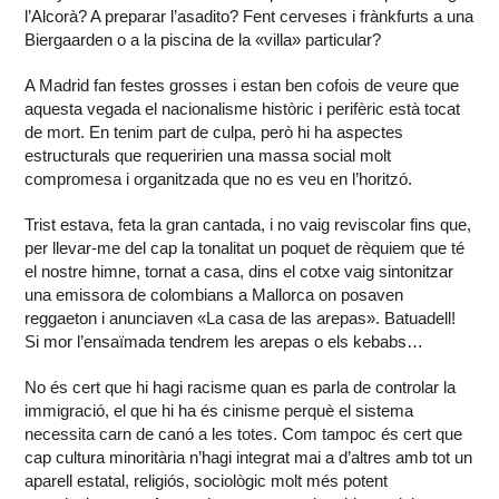
l’Alcorà? A preparar l’asadito? Fent cerveses i frànkfurts a una
Biergaarden o a la piscina de la «villa» particular?
A Madrid fan festes grosses i estan ben cofois de veure que
aquesta vegada el nacionalisme històric i perifèric està tocat
de mort. En tenim part de culpa, però hi ha aspectes
estructurals que requeririen una massa social molt
compromesa i organitzada que no es veu en l’horitzó.
Trist estava, feta la gran cantada, i no vaig reviscolar fins que,
per llevar-me del cap la tonalitat un poquet de rèquiem que té
el nostre himne, tornat a casa, dins el cotxe vaig sintonitzar
una emissora de colombians a Mallorca on posaven
reggaeton i anunciaven «La casa de las arepas». Batuadell!
Si mor l’ensaïmada tendrem les arepas o els kebabs…
No és cert que hi hagi racisme quan es parla de controlar la
immigració, el que hi ha és cinisme perquè el sistema
necessita carn de canó a les totes. Com tampoc és cert que
cap cultura minoritària n’hagi integrat mai a d’altres amb tot un
aparell estatal, religiós, sociològic molt més potent