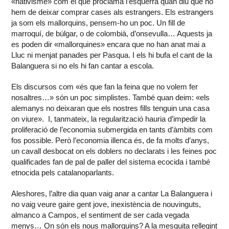
«nativisme» com el que proclama l’esquerra quan diu que no
hem de deixar comprar cases als estrangers. Els estrangers
ja som els mallorquins, pensem-ho un poc. Un fill de
marroquí, de búlgar, o de colombià, d’onsevulla… Aquests ja
es poden dir «mallorquines» encara que no han anat mai a
Lluc ni menjat panades per Pasqua. I els hi bufa el cant de la
Balanguera si no els hi fan cantar a escola.
Els discursos com «és que fan la feina que no volem fer
nosaltres…» són un poc simplistes. També quan deim: «els
alemanys no deixaran que els nostres fills tenguin una casa
on viure». I, tanmateix, la regularització hauria d’impedir la
proliferació de l’economia submergida en tants d’àmbits com
fos possible. Però l’economia illenca és, de fa molts d’anys,
un cavall desbocat on els doblers no declarats i les feines poc
qualificades fan de pal de paller del sistema ecocida i també
etnocida pels catalanoparlants.
Aleshores, l’altre dia quan vaig anar a cantar La Balanguera i
no vaig veure gaire gent jove, inexistència de nouvinguts,
almanco a Campos, el sentiment de ser cada vegada
menys… On són els nous mallorquins? A la mesquita rellegint