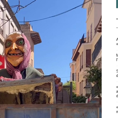
A
«
M
l
S
d
a
d
«
m