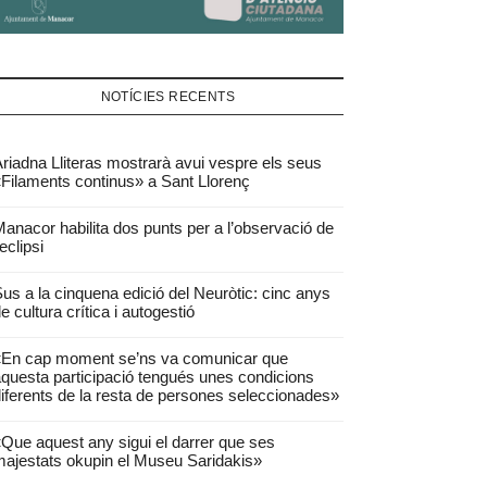
NOTÍCIES RECENTS
riadna Lliteras mostrarà avui vespre els seus
Filaments continus» a Sant Llorenç
anacor habilita dos punts per a l’observació de
’eclipsi
us a la cinquena edició del Neuròtic: cinc anys
e cultura crítica i autogestió
«En cap moment se’ns va comunicar que
questa participació tengués unes condicions
iferents de la resta de persones seleccionades»
Que aquest any sigui el darrer que ses
ajestats okupin el Museu Saridakis»