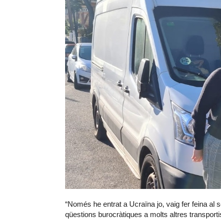
“Només he entrat a Ucraïna jo, vaig fer feina al 
qüestions burocràtiques a molts altres transportis