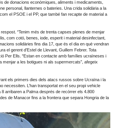
 més de donacions econòmiques, aliments i medicaments,
ne personal, llanternes o bateries. Una crida solidària a la
s, com el PSOE i el PP, que també fan recapte de material a
a respost. “Tenim més de trenta capses plenes de menjar
lis, com cotó, benes, iode, esperit i material desinfectant,
ions solidàries fins dia 17, que és el dia en què vendran
ra el gerent d’Estel de Llevant, Guillem Febrer. Tota
ció Per Ells. “Estan en contacte amb famílies ucraïneses i
a menjar a les botigues ni als supermercats”, afegeix
urant els primers dies dels atacs russos sobre Ucraïna i la
o necessiten. L’han transportat en el seu propi vehicle
 8 arribaren a Palma després de recórrer els 4.800
des de Manacor fins a la frontera que separa Hongria de la