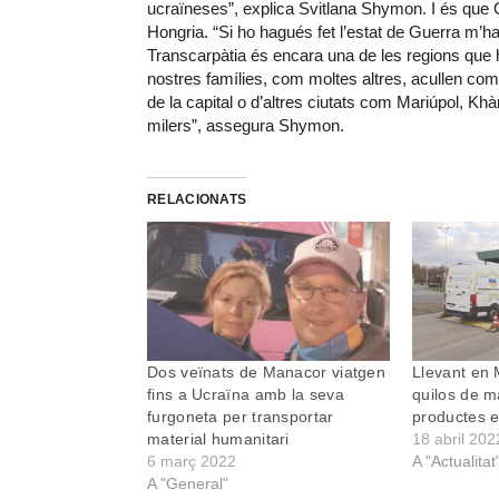
ucraïneses”, explica Svitlana Shymon. I és que 
Hongria. “Si ho hagués fet l’estat de Guerra m’haur
Transcarpàtia és encara una de les regions que 
nostres famílies, com moltes altres, acullen com
de la capital o d’altres ciutats com Mariúpol, Khà
milers”, assegura Shymon.
RELACIONATS
Dos veïnats de Manacor viatgen
Llevant en
fins a Ucraïna amb la seva
quilos de ma
furgoneta per transportar
productes e
material humanitari
18 abril 202
6 març 2022
A "Actualitat
A "General"