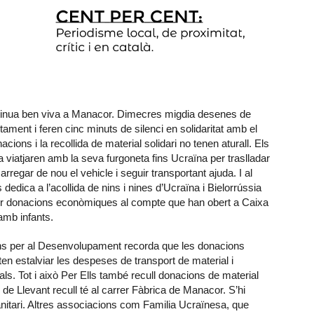
ontinua ben viva a Manacor. Dimecres migdia desenes de
ament i feren cinc minuts de silenci en solidaritat amb el
cions i la recollida de material solidari no tenen aturall. Els
iatjaren amb la seva furgoneta fins Ucraïna per traslladar
arregar de nou el vehicle i seguir transportant ajuda. I al
dica a l’acollida de nins i nines d’Ucraïna i Bielorrússia
 fer donacions econòmiques al compte que han obert a Caixa
amb infants.
ons per al Desenvolupament recorda que les donacions
 estalviar les despeses de transport de material i
s. Tot i això Per Ells també recull donacions de material
l de Llevant recull té al carrer Fàbrica de Manacor. S’hi
nitari. Altres associacions com Familia Ucraïnesa, que