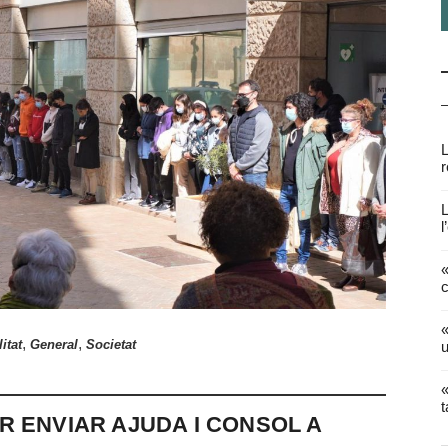
L
r
L
l
«
c
«
,
,
itat
General
Societat
u
«
t
R ENVIAR AJUDA I CONSOL A