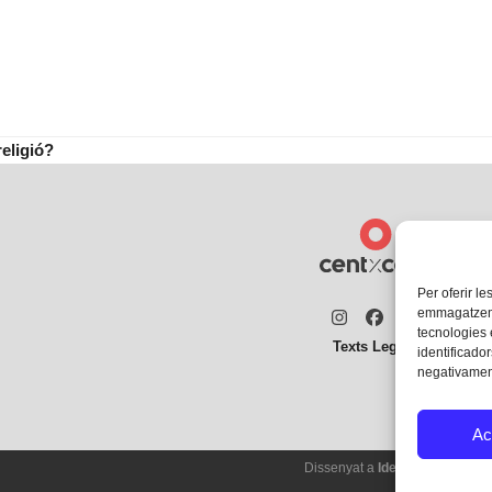
religió?
Per oferir le
emmagatzemar
Instagram
Facebook
Twitter
tecnologies
Texts Legals
identificador
negativament
Ac
Dissenyat a
Ideograma