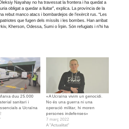
Oleksiy Nayahay no ha travessat la frontera i ha quedat a
ia obligat a quedar a lluitar”, explica. La província de la
ha rebut manco atacs i bombardejos de l’exèrcit rus. “Les
patriotes que fugen dels míssils i les bombes. Han arribat
rkiv, Kherson, Odessa, Sumi o Írpin. Són refugiats i n’hi ha
 Marxa duu 25.000
«A Ucraïna vivim un genocidi.
terial sanitari i
No és una guerra ni una
ssencials a Ucraïna
operació militar, hi moren
2
persones indefenses»
"
7 març 2022
A "Actualitat"