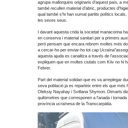
agrupa mallorquins originaris d’aquest país, a
també recullen material d’abric, productes d’higie
qual també s’hi han sumat partits polítics local
les seves seus.
I davant aquesta crida la societat manacorina h
en conserva i material sanitari per a primers auxi
però pensam que encara rebrem moltes més donac
a cercar-ho per enviar-ho tot cap Ucraïna”assegu
aquesta ajuda es canalitza a través de l’associa
expliquen que en moltes ciutats com Kíiv no hi h
Febrer.
Part del material solidari que es va arreplegar d
seva població ja es reparteix entre els que més h
Oleksiy Nayahay i Svitlana Shymon. Dimarts dia
quilòmetres que corresponen a l’anada i tornada 
província ucraïnesa de la Transcarpàtia.