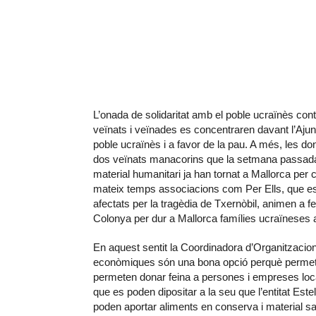
L’onada de solidaritat amb el poble ucraïnès c
veïnats i veïnades es concentraren davant l’Ajunt
poble ucraïnès i a favor de la pau. A més, les dona
dos veïnats manacorins que la setmana passada v
material humanitari ja han tornat a Mallorca per c
mateix temps associacions com Per Ells, que es de
afectats per la tragèdia de Txernòbil, animen a
Colonya per dur a Mallorca famílies ucraïneses 
En aquest sentit la Coordinadora d’Organitzaci
econòmiques són una bona opció perquè permeten
permeten donar feina a persones i empreses local
que es poden dipositar a la seu que l’entitat Este
poden aportar aliments en conserva i material sa