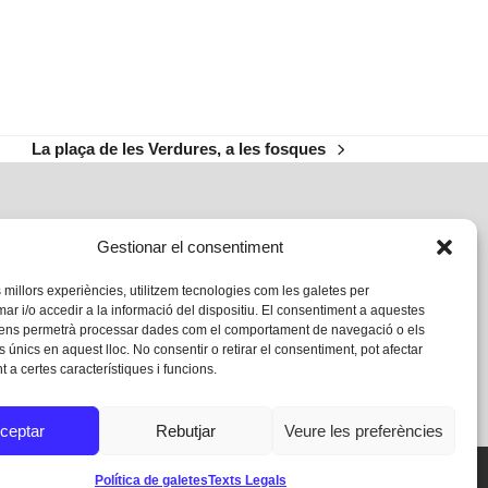
La plaça de les Verdures, a les fosques
next
post:
Gestionar el consentiment
s millors experiències, utilitzem tecnologies com les galetes per
 i/o accedir a la informació del dispositiu. El consentiment a aquestes
 ens permetrà processar dades com el comportament de navegació o els
s únics en aquest lloc. No consentir o retirar el consentiment, pot afectar
 a certes característiques i funcions.
ceptar
Rebutjar
Veure les preferències
Política de galetes
Texts Legals